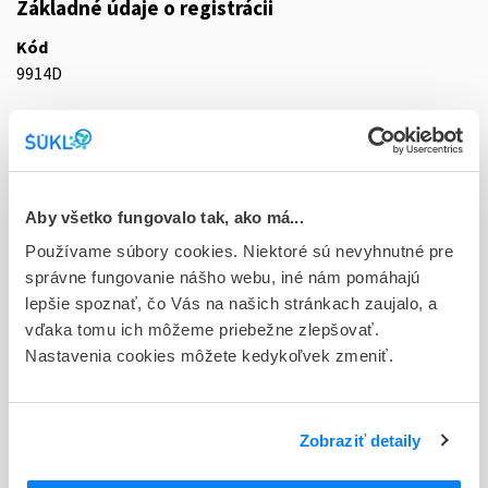
Základné údaje o registrácii
Kód
9914D
Registračné číslo
44/0061/22-S
Doplnok
Aby všetko fungovalo tak, ako má...
tbl flm 30x400 mg (fľ.HDPE)
Používame súbory cookies. Niektoré sú nevyhnutné pre
Stav
správne fungovanie nášho webu, iné nám pomáhajú
D - Registrácia bez obmedzenia platnosti
lepšie spoznať, čo Vás na našich stránkach zaujalo, a
vďaka tomu ich môžeme priebežne zlepšovať.
Typ registračnej procedúry
Nastavenia cookies môžete kedykoľvek zmeniť.
Decentralizovaná
Držiteľ, krajina
Zobraziť detaily
Gedeon Richter Plc., Maďarsko