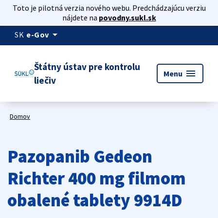
Toto je pilotná verzia nového webu. Predchádzajúcu verziu
nájdete na
povodny.sukl.sk
arrow_drop_down
SK
e-Gov
Štátny ústav pre kontrolu
menu
Menu
liečiv
Domov
Pazopanib Gedeon
Richter 400 mg filmom
obalené tablety 9914D