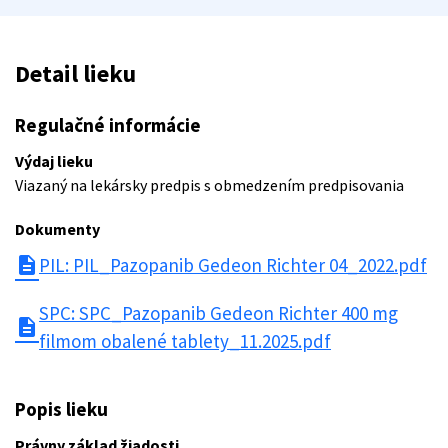
Detail lieku
Regulačné informácie
Výdaj lieku
Viazaný na lekársky predpis s obmedzením predpisovania
Dokumenty
description
PIL: PIL_Pazopanib Gedeon Richter 04_2022.pdf
SPC: SPC_Pazopanib Gedeon Richter 400 mg
description
filmom obalené tablety_11.2025.pdf
Popis lieku
Právny základ žiadosti