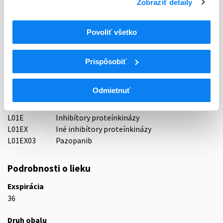
Zobraziť detaily
Držiteľ, krajina
Glenmark Pharmaceuticals s.r.o., Česká republika
Povoliť všetko
Indikačná skupina
44 - CYTOSTATICA
Prispôsobiť
ATC
Odmietnuť
L
Cytostatiká a imunomodulátory
L01
Cytostatiká
L01E
Inhibítory proteínkinázy
L01EX
Iné inhibítory proteínkinázy
L01EX03
Pazopanib
Podrobnosti o lieku
Exspirácia
36
Druh obalu