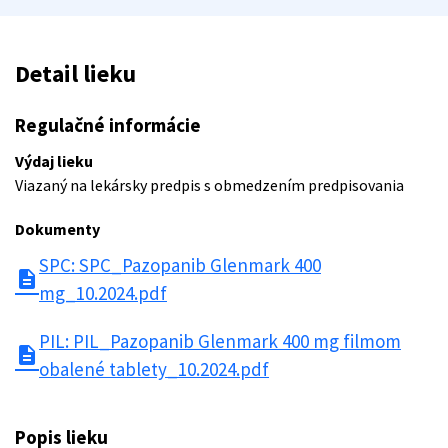
Detail lieku
Regulačné informácie
Výdaj lieku
Viazaný na lekársky predpis s obmedzením predpisovania
Dokumenty
SPC: SPC_Pazopanib Glenmark 400
description
mg_10.2024.pdf
PIL: PIL_Pazopanib Glenmark 400 mg filmom
description
obalené tablety_10.2024.pdf
Popis lieku