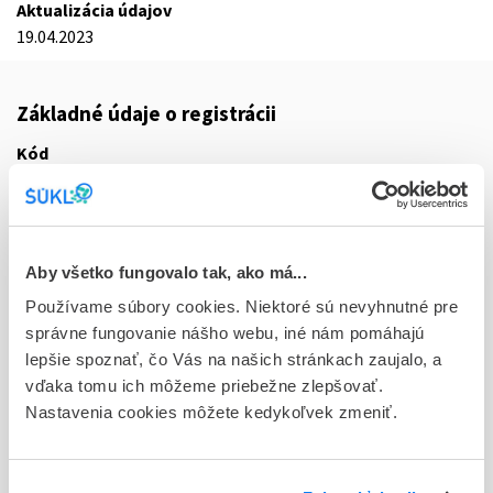
Aktualizácia údajov
19.04.2023
Základné údaje o registrácii
Kód
9702D
Registračné číslo
44/0040/22-S
Aby všetko fungovalo tak, ako má...
Doplnok
Používame súbory cookies. Niektoré sú nevyhnutné pre
tbl flm 30x1x400 mg (blis.Al/PVC/PE/PVDC-jednotliv.dáv.)
správne fungovanie nášho webu, iné nám pomáhajú
lepšie spoznať, čo Vás na našich stránkach zaujalo, a
Stav
vďaka tomu ich môžeme priebežne zlepšovať.
R - Aktuálna registrácia
Nastavenia cookies môžete kedykoľvek zmeniť.
Typ registračnej procedúry
Decentralizovaná