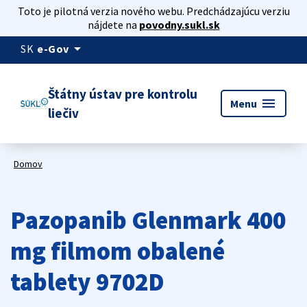
Toto je pilotná verzia nového webu. Predchádzajúcu verziu
nájdete na
povodny.sukl.sk
arrow_drop_down
SK
e-Gov
Štátny ústav pre kontrolu
menu
Menu
liečiv
Domov
Pazopanib Glenmark 400
mg filmom obalené
tablety 9702D