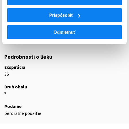
ATC
L
Cytostatiká a imunomodulátory
Prispôsobiť
L01
Cytostatiká
L01E
Inhibítory proteínkinázy
Odmietnuť
L01EX
Iné inhibítory proteínkinázy
L01EX03
Pazopanib
Podrobnosti o lieku
Exspirácia
36
Druh obalu
?
Podanie
perorálne použitie