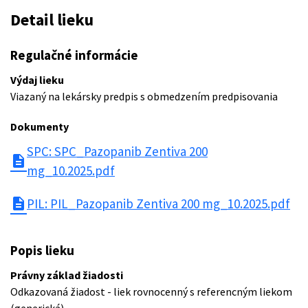
Detail lieku
Regulačné informácie
Výdaj lieku
Viazaný na lekársky predpis s obmedzením predpisovania
Dokumenty
SPC: SPC_Pazopanib Zentiva 200
description
mg_10.2025.pdf
description
PIL: PIL_Pazopanib Zentiva 200 mg_10.2025.pdf
Popis lieku
Právny základ žiadosti
Odkazovaná žiadost - liek rovnocenný s referencným liekom