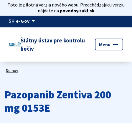
Toto je pilotná verzia nového webu. Predchádzajúcu verziu
nájdete na
povodny.sukl.sk
arrow_drop_down
SK
e-Gov
Štátny ústav pre kontrolu
menu
Menu
liečiv
Domov
Pazopanib Zentiva 200
mg 0153E