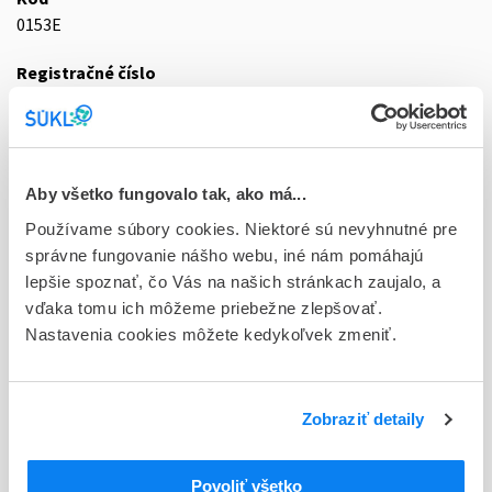
0153E
Registračné číslo
44/0079/22-S
Doplnok
tbl flm 90x200 mg (blis.Al/PVC/PE/PVDC)
Aby všetko fungovalo tak, ako má...
Stav
Používame súbory cookies. Niektoré sú nevyhnutné pre
D - Registrácia bez obmedzenia platnosti
správne fungovanie nášho webu, iné nám pomáhajú
lepšie spoznať, čo Vás na našich stránkach zaujalo, a
Typ registračnej procedúry
vďaka tomu ich môžeme priebežne zlepšovať.
Decentralizovaná
Nastavenia cookies môžete kedykoľvek zmeniť.
Držiteľ, krajina
Zentiva k.s., Česká republika
Zobraziť detaily
Indikačná skupina
44 - CYTOSTATICA
Povoliť všetko