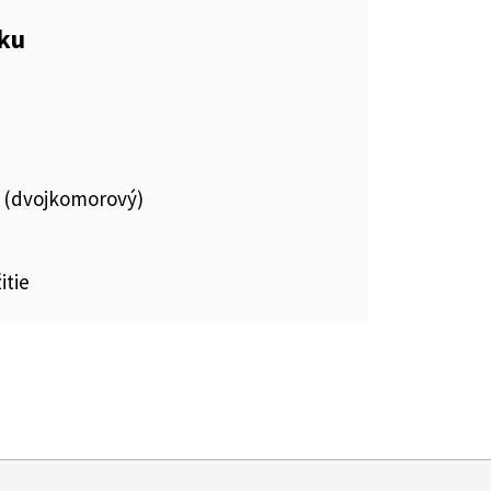
eku
 (dvojkomorový)
itie