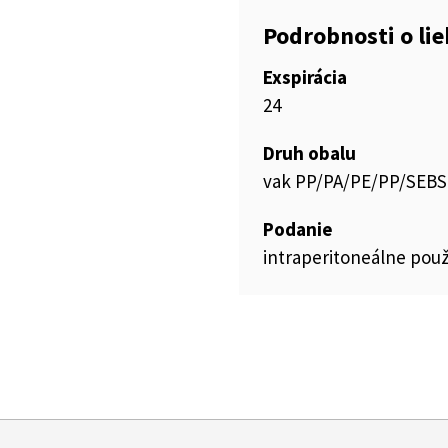
Podrobnosti o li
Exspirácia
24
Druh obalu
vak PP/PA/PE/PP/SEBS
Podanie
intraperitoneálne použ