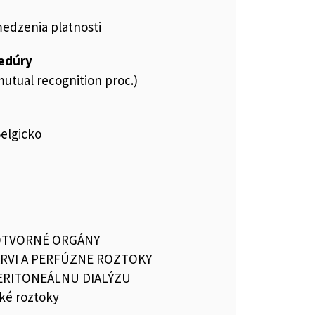
medzenia platnosti
cedúry
utual recognition proc.)
Belgicko
OTVORNÉ ORGÁNY
RVI A PERFÚZNE ROZTOKY
PERITONEÁLNU DIALÝZU
ké roztoky