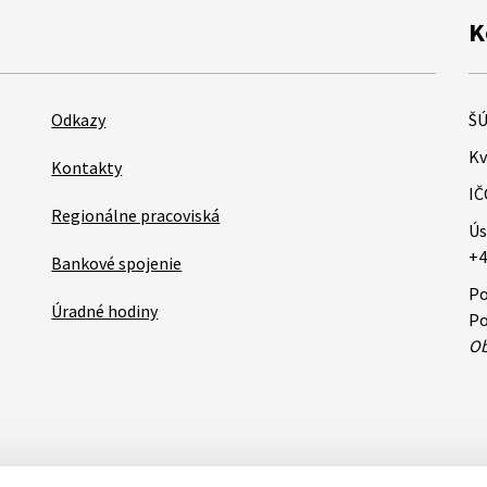
K
Odkazy
ŠÚ
Kv
Kontakty
IČ
Regionálne pracoviská
Ús
+4
Bankové spojenie
Po
Úradné hodiny
Po
Ob