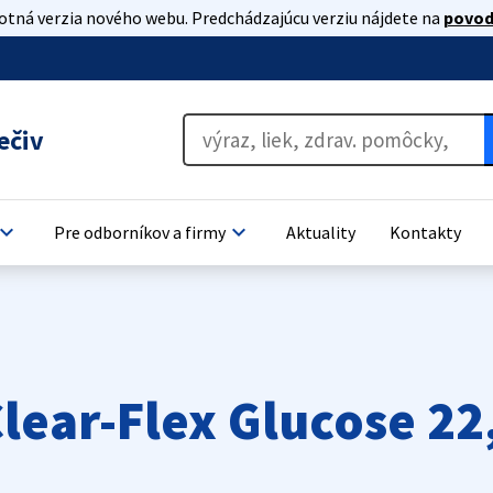
lotná verzia nového webu. Predchádzajúcu verziu nájdete na
povod
ečiv
oard_arrow_down
keyboard_arrow_down
Pre odborníkov a firmy
Aktuality
Kontakty
Clear-Flex Glucose 2