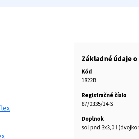
Základné údaje o 
Kód
1822B
Registračné číslo
87/0335/14-S
Flex
Doplnok
sol pnd 3x3,0 l (dvoj
ex