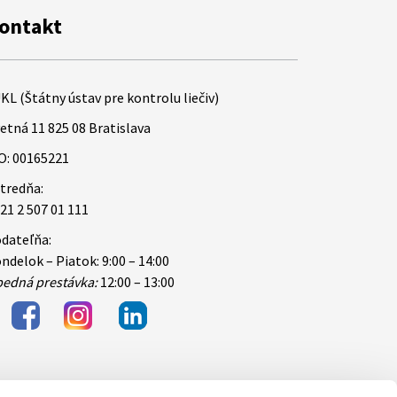
ontakt
KL (Štátny ústav pre kontrolu liečiv)
etná 11 825 08 Bratislava
O: 00165221
tredňa:
21 2 507 01 111
dateľňa:
ndelok – Piatok: 9:00 – 14:00
edná prestávka:
12:00 – 13:00