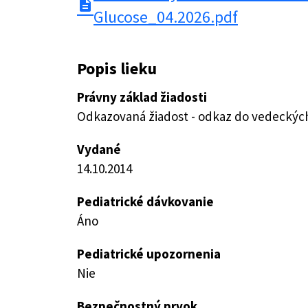
description
Glucose_04.2026.pdf
Popis lieku
Právny základ žiadosti
Odkazovaná žiadost - odkaz do vedeckých 
Vydané
14.10.2014
Pediatrické dávkovanie
Áno
Pediatrické upozornenia
Nie
Bezpečnostný prvok