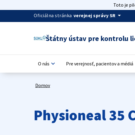
Toto je pi
arrow_drop_down
Oficiálna stránka
verejnej správy SR
Štátny ústav pre kontrolu li
keyboard_arrow_down
keyb
O nás
Pre verejnosť, pacientov a médiá
Domov
Physioneal 35 