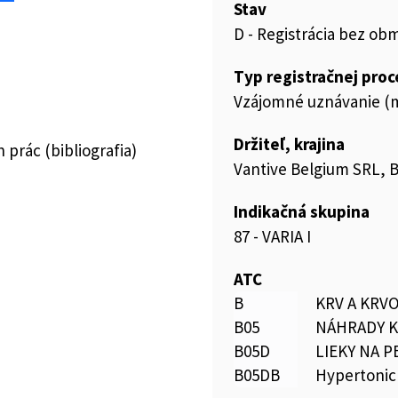
Stav
D - Registrácia bez ob
Typ registračnej pro
Vzájomné uznávanie (m
Držiteľ, krajina
prác (bibliografia)
Vantive Belgium SRL, 
Indikačná skupina
87 - VARIA I
ATC
B
KRV A KRV
B05
NÁHRADY K
B05D
LIEKY NA 
B05DB
Hypertonic