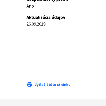
Áno
Aktualizácia údajov
26.09.2019
print
Vytlačiť túto stránku