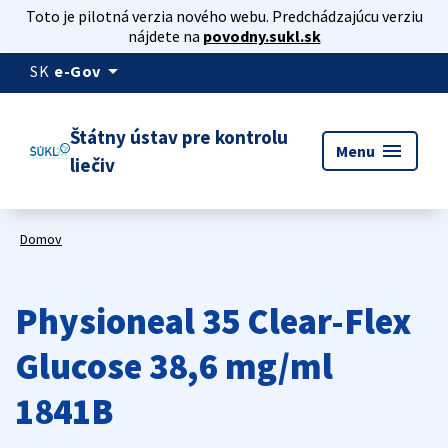
Toto je pilotná verzia nového webu. Predchádzajúcu verziu
nájdete na
povodny.sukl.sk
arrow_drop_down
SK
e-Gov
Štátny ústav pre kontrolu
menu
Menu
liečiv
Domov
Physioneal 35 Clear-Flex
Glucose 38,6 mg/ml
1841B