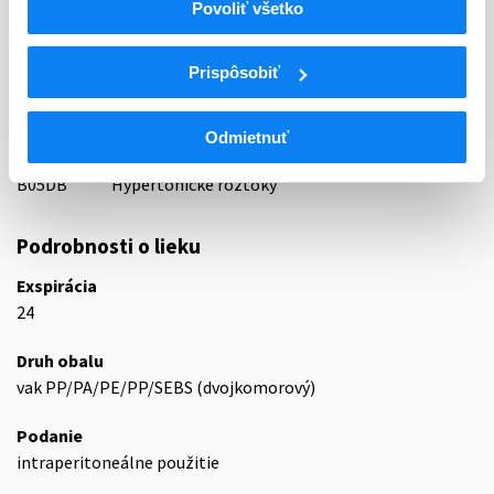
Indikačná skupina
Povoliť všetko
87 - VARIA I
Prispôsobiť
ATC
B
KRV A KRVOTVORNÉ ORGÁNY
B05
NÁHRADY KRVI A PERFÚZNE ROZTOKY
Odmietnuť
B05D
LIEKY NA PERITONEÁLNU DIALÝZU
B05DB
Hypertonické roztoky
Podrobnosti o lieku
Exspirácia
24
Druh obalu
vak PP/PA/PE/PP/SEBS (dvojkomorový)
Podanie
intraperitoneálne použitie