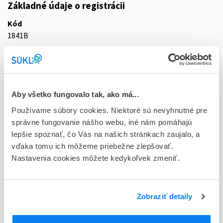
Základné údaje o registrácii
Kód
1841B
Registračné číslo
87/0336/14-S
Doplnok
Aby všetko fungovalo tak, ako má...
sol pnd 4x2,5 l (dvojkomorový jednovak+Luer konektor)
Používame súbory cookies. Niektoré sú nevyhnutné pre
správne fungovanie nášho webu, iné nám pomáhajú
Stav
lepšie spoznať, čo Vás na našich stránkach zaujalo, a
D - Registrácia bez obmedzenia platnosti
vďaka tomu ich môžeme priebežne zlepšovať.
Nastavenia cookies môžete kedykoľvek zmeniť.
Typ registračnej procedúry
Vzájomné uznávanie (mutual recognition proc.)
Držiteľ, krajina
Zobraziť detaily
Vantive Belgium SRL, Belgicko