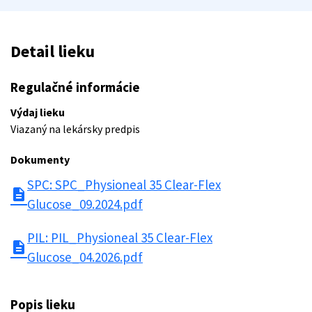
Detail lieku
Regulačné informácie
Výdaj lieku
Viazaný na lekársky predpis
Dokumenty
SPC: SPC_Physioneal 35 Clear-Flex
description
Glucose_09.2024.pdf
PIL: PIL_Physioneal 35 Clear-Flex
description
Glucose_04.2026.pdf
Popis lieku