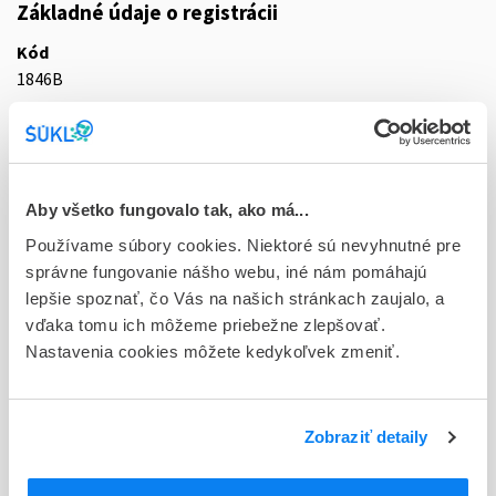
Základné údaje o registrácii
Kód
1846B
Registračné číslo
87/0336/14-S
Doplnok
Aby všetko fungovalo tak, ako má...
sol pnd 3x3,0 l (dvojkomorový jednovak+Luer konektor)
Používame súbory cookies. Niektoré sú nevyhnutné pre
správne fungovanie nášho webu, iné nám pomáhajú
Stav
lepšie spoznať, čo Vás na našich stránkach zaujalo, a
D - Registrácia bez obmedzenia platnosti
vďaka tomu ich môžeme priebežne zlepšovať.
Nastavenia cookies môžete kedykoľvek zmeniť.
Typ registračnej procedúry
Vzájomné uznávanie (mutual recognition proc.)
Držiteľ, krajina
Zobraziť detaily
Vantive Belgium SRL, Belgicko