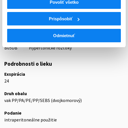
Indikačná skupina
Povoliť všetko
87 - VARIA I
Prispôsobiť
ATC
B
KRV A KRVOTVORNÉ ORGÁNY
B05
NÁHRADY KRVI A PERFÚZNE ROZTOKY
Odmietnuť
B05D
LIEKY NA PERITONEÁLNU DIALÝZU
B05DB
Hypertonické roztoky
Podrobnosti o lieku
Exspirácia
24
Druh obalu
vak PP/PA/PE/PP/SEBS (dvojkomorový)
Podanie
intraperitoneálne použitie