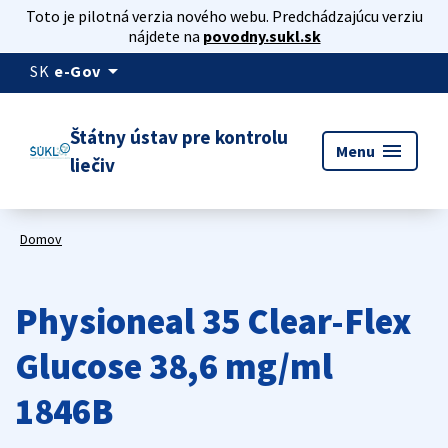
Toto je pilotná verzia nového webu. Predchádzajúcu verziu
nájdete na
povodny.sukl.sk
arrow_drop_down
SK
e-Gov
Štátny ústav pre kontrolu
menu
Menu
liečiv
Domov
Physioneal 35 Clear-Flex
Glucose 38,6 mg/ml
1846B