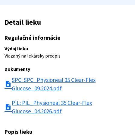
Detail lieku
Regulačné informácie
Výdaj lieku
Viazaný na lekársky predpis
Dokumenty
SPC: SPC_Physioneal 35 Clear-Flex
description
Glucose_09.2024.pdf
PIL: PIL_Physioneal 35 Clear-Flex
description
Glucose_04.2026.pdf
Popis lieku