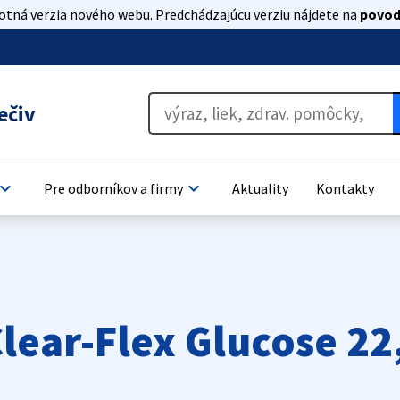
lotná verzia nového webu. Predchádzajúcu verziu nájdete na
povod
ečiv
oard_arrow_down
keyboard_arrow_down
Pre odborníkov a firmy
Aktuality
Kontakty
Clear-Flex Glucose 2