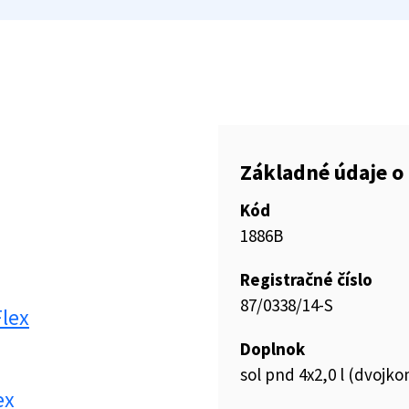
Základné údaje o 
Kód
1886B
Registračné číslo
87/0338/14-S
Flex
Doplnok
sol pnd 4x2,0 l (dvoj
ex