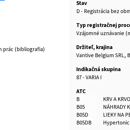
Stav
D - Registrácia bez ob
Typ registračnej pro
Vzájomné uznávanie (m
Držiteľ, krajina
prác (bibliografia)
Vantive Belgium SRL, 
Indikačná skupina
87 - VARIA I
ATC
B
KRV A KRV
B05
NÁHRADY K
B05D
LIEKY NA 
B05DB
Hypertonic