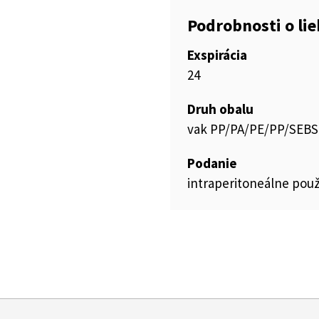
Podrobnosti o li
Exspirácia
24
Druh obalu
vak PP/PA/PE/PP/SEBS
Podanie
intraperitoneálne použ