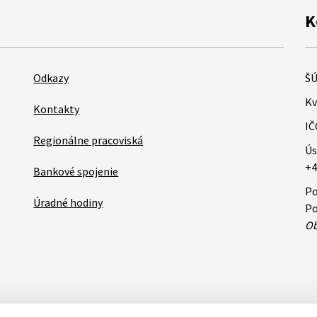
K
Odkazy
ŠÚ
Kv
Kontakty
IČ
Regionálne pracoviská
Ús
+4
Bankové spojenie
Po
Úradné hodiny
Po
Ob