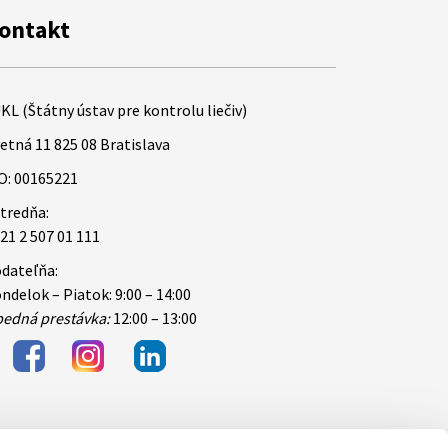
ontakt
KL (Štátny ústav pre kontrolu liečiv)
etná 11 825 08 Bratislava
O: 00165221
tredňa:
21 2 507 01 111
dateľňa:
ndelok – Piatok: 9:00 – 14:00
edná prestávka:
12:00 – 13:00