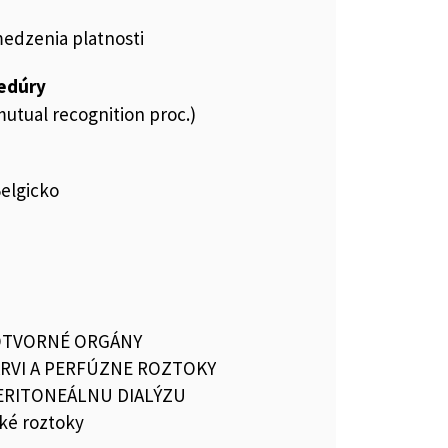
medzenia platnosti
cedúry
utual recognition proc.)
Belgicko
OTVORNÉ ORGÁNY
RVI A PERFÚZNE ROZTOKY
PERITONEÁLNU DIALÝZU
ké roztoky