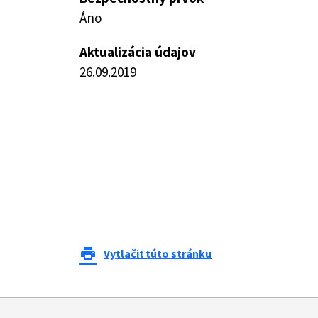
Áno
Aktualizácia údajov
26.09.2019
print
Vytlačiť túto stránku