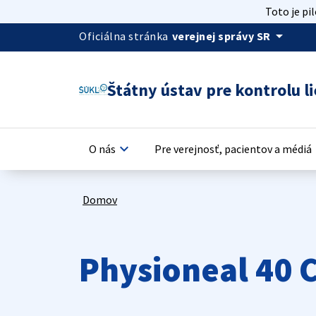
Toto je pi
arrow_drop_down
Oficiálna stránka
verejnej správy SR
Štátny ústav pre kontrolu li
keyboard_arrow_down
keyb
O nás
Pre verejnosť, pacientov a médiá
Domov
Physioneal 40 