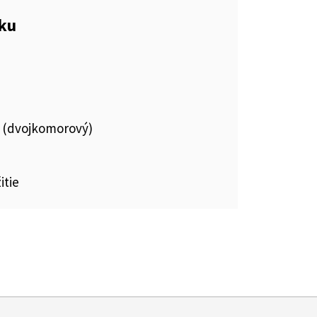
eku
 (dvojkomorový)
itie