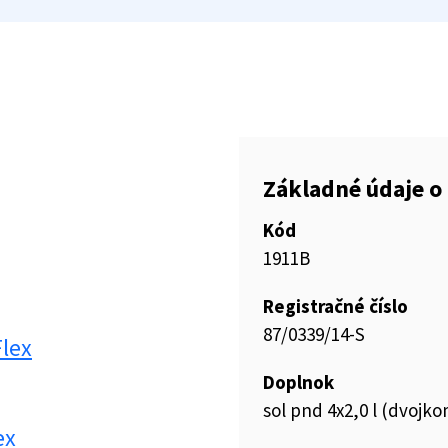
Základné údaje o 
Kód
1911B
Registračné číslo
87/0339/14-S
Flex
Doplnok
sol pnd 4x2,0 l (dvoj
ex