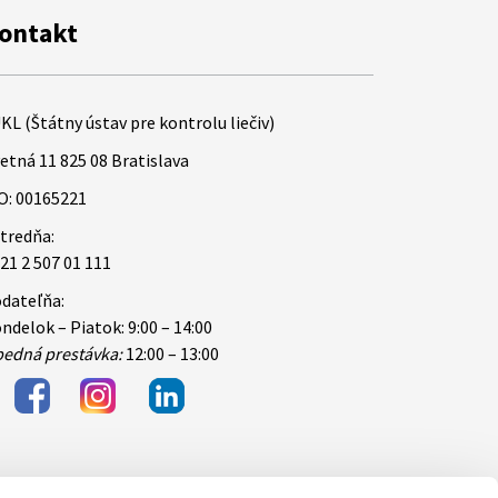
ontakt
KL (Štátny ústav pre kontrolu liečiv)
etná 11 825 08 Bratislava
O: 00165221
tredňa:
21 2 507 01 111
dateľňa:
ndelok – Piatok: 9:00 – 14:00
edná prestávka:
12:00 – 13:00