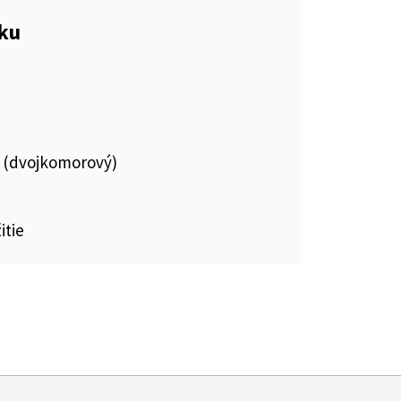
eku
 (dvojkomorový)
itie