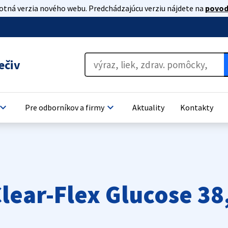
lotná verzia nového webu. Predchádzajúcu verziu nájdete na
povod
ečiv
oard_arrow_down
keyboard_arrow_down
Pre odborníkov a firmy
Aktuality
Kontakty
Clear-Flex Glucose 3