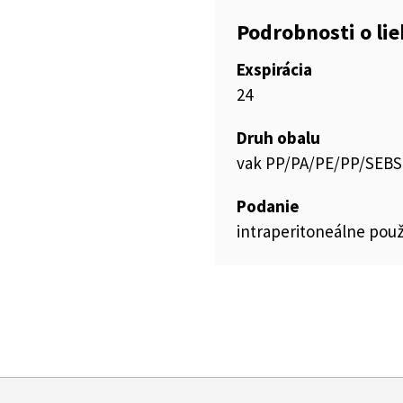
Podrobnosti o li
Exspirácia
24
Druh obalu
vak PP/PA/PE/PP/SEBS
Podanie
intraperitoneálne použ