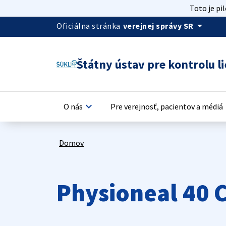
Toto je pi
arrow_drop_down
Oficiálna stránka
verejnej správy SR
Štátny ústav pre kontrolu li
keyboard_arrow_down
keyb
O nás
Pre verejnosť, pacientov a médiá
Domov
Physioneal 40 