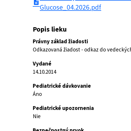
description
Glucose_04.2026.pdf
Popis lieku
Právny základ žiadosti
Odkazovaná žiadost - odkaz do vedeckých 
Vydané
14.10.2014
Pediatrické dávkovanie
Áno
Pediatrické upozornenia
Nie
Bezpečnostný prvok