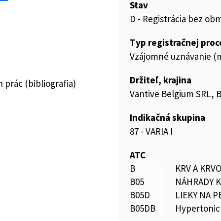
Stav
D - Registrácia bez ob
Typ registračnej pro
Vzájomné uznávanie (m
Držiteľ, krajina
prác (bibliografia)
Vantive Belgium SRL, 
Indikačná skupina
87 - VARIA I
ATC
B
KRV A KRV
B05
NÁHRADY K
B05D
LIEKY NA 
B05DB
Hypertonic