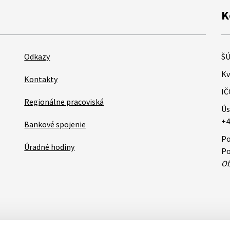
K
Odkazy
ŠÚ
Kv
Kontakty
IČ
Regionálne pracoviská
Ús
+4
Bankové spojenie
Po
Úradné hodiny
Po
Ob