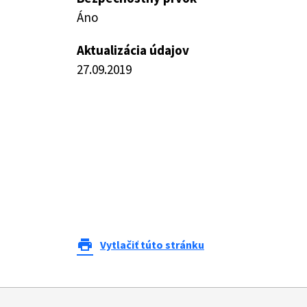
Áno
Aktualizácia údajov
27.09.2019
print
Vytlačiť túto stránku