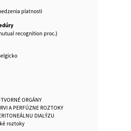
medzenia platnosti
cedúry
utual recognition proc.)
Belgicko
OTVORNÉ ORGÁNY
RVI A PERFÚZNE ROZTOKY
PERITONEÁLNU DIALÝZU
ké roztoky