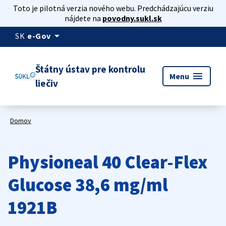
Toto je pilotná verzia nového webu. Predchádzajúcu verziu
nájdete na
povodny.sukl.sk
arrow_drop_down
SK
e-Gov
Štátny ústav pre kontrolu
menu
Menu
liečiv
Domov
Physioneal 40 Clear-Flex
Glucose 38,6 mg/ml
1921B