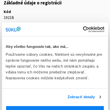
Základné údaje o registrácii
Kód
1921B
Registračné číslo
87/0339/14-S
Doplnok
Aby všetko fungovalo tak, ako má...
sol pnd 3x3,0 l (dvojkomorový jednovak+Luer konektor)
Používame súbory cookies. Niektoré sú nevyhnutné pre
správne fungovanie nášho webu, iné nám pomáhajú
Stav
lepšie spoznať, čo Vás na našich stránkach zaujalo, a
D - Registrácia bez obmedzenia platnosti
vďaka tomu ich môžeme priebežne zlepšovať.
Nastavenia cookies môžete kedykoľvek zmeniť.
Typ registračnej procedúry
Vzájomné uznávanie (mutual recognition proc.)
Držiteľ, krajina
Zobraziť detaily
Vantive Belgium SRL, Belgicko