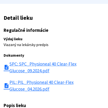
Detail lieku
Regulačné informácie
Výdaj lieku
Viazaný na lekársky predpis
Dokumenty
SPC: SPC_Physioneal 40 Clear-Flex
description
Glucose_09.2024.pdf
PIL: PIL_Physioneal 40 Clear-Flex
description
Glucose_04.2026.pdf
Popis lieku