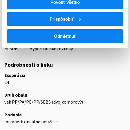
Indikačná skupina
Povoliť všetko
87 - VARIA I
Prispôsobiť
ATC
B
KRV A KRVOTVORNÉ ORGÁNY
B05
NÁHRADY KRVI A PERFÚZNE ROZTOKY
Odmietnuť
B05D
LIEKY NA PERITONEÁLNU DIALÝZU
B05DB
Hypertonické roztoky
Podrobnosti o lieku
Exspirácia
24
Druh obalu
vak PP/PA/PE/PP/SEBS (dvojkomorový)
Podanie
intraperitoneálne použitie