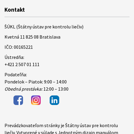
Kontakt
ŠÚKL (Štátny ústav pre kontrolu liečiv)
Kvetná 11 825 08 Bratislava
IČO: 00165221
Ústredňa:
+421 2 507 01 111
Podateľňa:
Pondelok – Piatok: 9:00 – 14:00
Obedná prestávka:
12:00 – 13:00
Prevádzkovateľom stránky je Štátny ústav pre kontrolu
Items
liečiv. Vytvorené v súlade s Jednotným dizajn manuálom