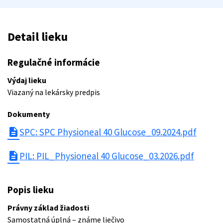
Detail lieku
Regulačné informácie
Výdaj lieku
Viazaný na lekársky predpis
Dokumenty
description
SPC: SPC Physioneal 40 Glucose_09.2024.pdf
description
PIL: PIL_Physioneal 40 Glucose_03.2026.pdf
Popis lieku
Právny základ žiadosti
Samostatná úplná – známe liečivo