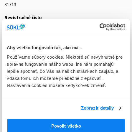
31713
Registračné číslo
87/0195/02-S
Doplnok
sol pnd 1x2,0 l (dvojvak+Luer konektor)
Aby všetko fungovalo tak, ako má...
Používame súbory cookies. Niektoré sú nevyhnutné pre
Stav
správne fungovanie nášho webu, iné nám pomáhajú
D - Registrácia bez obmedzenia platnosti
lepšie spoznať, čo Vás na našich stránkach zaujalo, a
Typ registračnej procedúry
vďaka tomu ich môžeme priebežne zlepšovať.
Národná
Nastavenia cookies môžete kedykoľvek zmeniť.
Držiteľ, krajina
Vantive Belgium SRL, Belgicko
Zobraziť detaily
Indikačná skupina
87 - VARIA I
Povoliť všetko