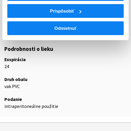
ATC
Prispôsobiť
B
KRV A KRVOTVORNÉ ORGÁNY
B05
NÁHRADY KRVI A PERFÚZNE ROZTOKY
B05D
LIEKY NA PERITONEÁLNU DIALÝZU
Odmietnuť
B05DB
Hypertonické roztoky
Podrobnosti o lieku
Exspirácia
24
Druh obalu
vak PVC
Podanie
intraperitoneálne použitie