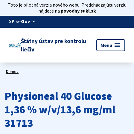
Toto je pilotná verzia nového webu. Predchádzajúcu verziu
nájdete na
povodny.sukl.sk
arrow_drop_down
SK
e-Gov
Štátny ústav pre kontrolu
menu
Menu
liečiv
Domov
Physioneal 40 Glucose
1,36 % w/v/13,6 mg/ml
31713