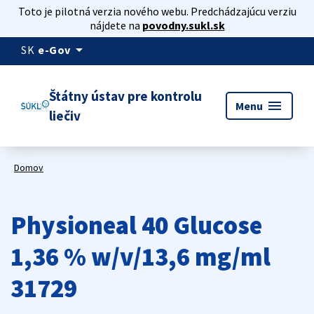
Toto je pilotná verzia nového webu. Predchádzajúcu verziu
nájdete na
povodny.sukl.sk
arrow_drop_down
SK
e-Gov
Štátny ústav pre kontrolu
menu
Menu
liečiv
Domov
Physioneal 40 Glucose
1,36 % w/v/13,6 mg/ml
31729