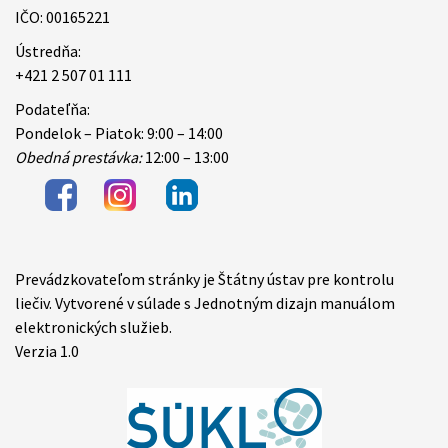
IČO: 00165221
Ústredňa:
+421 2 507 01 111
Podateľňa:
Pondelok – Piatok: 9:00 – 14:00
Obedná prestávka:
12:00 – 13:00
Prevádzkovateľom stránky je Štátny ústav pre kontrolu
Items
liečiv. Vytvorené v súlade s Jednotným dizajn manuálom
elektronických služieb.
Verzia 1.0