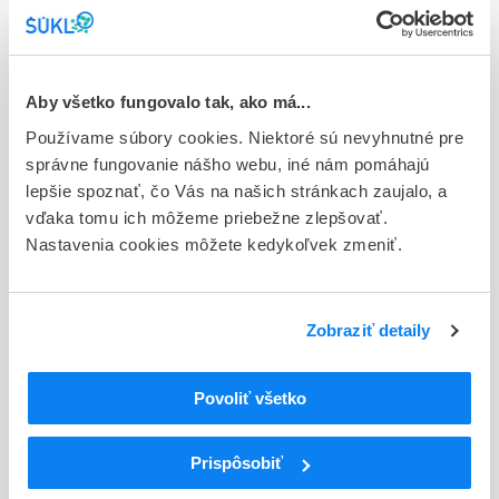
sol pnd 1x2,5 l (dvojvak+Luer konektor)
Stav
D - Registrácia bez obmedzenia platnosti
Aby všetko fungovalo tak, ako má...
Typ registračnej procedúry
Používame súbory cookies. Niektoré sú nevyhnutné pre
Národná
správne fungovanie nášho webu, iné nám pomáhajú
lepšie spoznať, čo Vás na našich stránkach zaujalo, a
Držiteľ, krajina
vďaka tomu ich môžeme priebežne zlepšovať.
Vantive Belgium SRL, Belgicko
Nastavenia cookies môžete kedykoľvek zmeniť.
Indikačná skupina
87 - VARIA I
Zobraziť detaily
ATC
B
KRV A KRVOTVORNÉ ORGÁNY
Povoliť všetko
B05
NÁHRADY KRVI A PERFÚZNE ROZTOKY
B05D
LIEKY NA PERITONEÁLNU DIALÝZU
Prispôsobiť
B05DB
Hypertonické roztoky