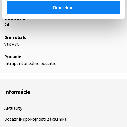
Podrobnosti o lieku
Odmietnuť
Exspirácia
24
Druh obalu
vak PVC
Podanie
intraperitoneálne použitie
Informácie
Aktuality
Dotazník spokojnosti zákazníka