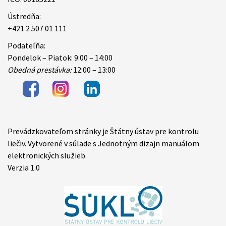
Ústredňa:
+421 2 507 01 111
Podateľňa:
Pondelok – Piatok: 9:00 – 14:00
Obedná prestávka:
12:00 – 13:00
Prevádzkovateľom stránky je Štátny ústav pre kontrolu
Items
liečiv. Vytvorené v súlade s Jednotným dizajn manuálom
elektronických služieb.
Verzia 1.0