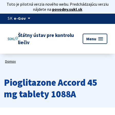
Toto je pilotná verzia nového webu. Predchádzajúcu verziu
nájdete na
povodny.sukl.sk
arrow_drop_down
SK
e-Gov
Štátny ústav pre kontrolu
menu
Menu
liečiv
Domov
Pioglitazone Accord 45
mg tablety 1088A