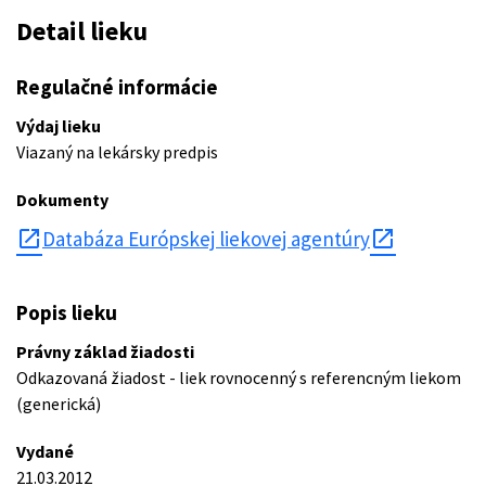
Detail lieku
Regulačné informácie
Výdaj lieku
Viazaný na lekársky predpis
Dokumenty
open_in_new
Databáza Európskej liekovej agentúry
Popis lieku
Právny základ žiadosti
Odkazovaná žiadost - liek rovnocenný s referencným liekom
(generická)
Vydané
21.03.2012