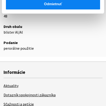
Podrobnosti o lieku
Odmietnuť
Exspirácia
48
Druh obalu
blister Al/Al
Podanie
perorálne použitie
Informácie
Aktuality
Dotazník spokojnosti zákazníka
Sťažnosti a petície