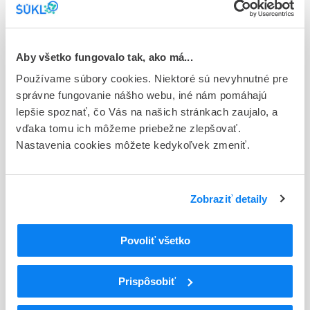
E - EU registrácia
Typ registračnej procedúry
Európska
Aby všetko fungovalo tak, ako má...
Používame súbory cookies. Niektoré sú nevyhnutné pre
Držiteľ, krajina
správne fungovanie nášho webu, iné nám pomáhajú
Accord Healthcare S.L.U, Španielsko
lepšie spoznať, čo Vás na našich stránkach zaujalo, a
vďaka tomu ich môžeme priebežne zlepšovať.
Indikačná skupina
Nastavenia cookies môžete kedykoľvek zmeniť.
18 - ANTIDIABETICA (VRÁTANE INZULÍNU)
ATC
A
TRÁVIACI TRAKT A METABOLIZMUS
Zobraziť detaily
A10
ANTIDIABETIKÁ
Liečivá znižujúce hladinu glukózy v krvi s
A10B
Povoliť všetko
výnimkou inzulínov
A10BG
Tiazolidíndióny
A10BG03
Pioglitazón
Prispôsobiť