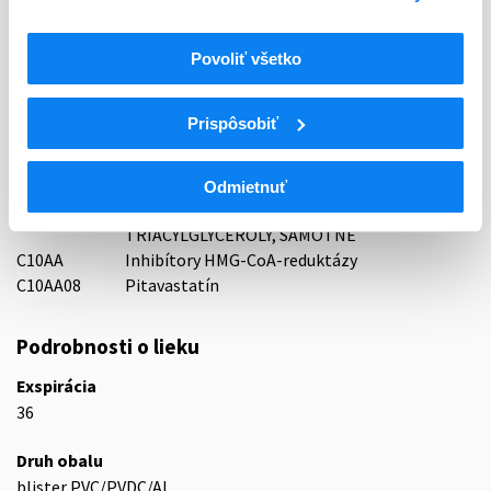
KRKA, d.d., Novo mesto, Slovinsko
Indikačná skupina
Povoliť všetko
31 - HYPOLIPIDAEMICA
Prispôsobiť
ATC
C
KARDIOVASKULÁRNY SYSTÉM
C10
HYPOLIPIDEMIKÁ
Odmietnuť
LIEČIVÁ ZNIŽUJÚCE CHOLESTEROL A
C10A
TRIACYLGLYCEROLY, SAMOTNÉ
C10AA
Inhibítory HMG-CoA-reduktázy
C10AA08
Pitavastatín
Podrobnosti o lieku
Exspirácia
36
Druh obalu
blister PVC/PVDC/Al