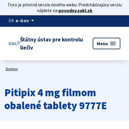
Toto je pilotná verzia nového webu. Predchádzajúcu verziu
nájdete na
povodny.sukl.sk
arrow_drop_down
SK
e-Gov
Štátny ústav pre kontrolu
menu
Menu
liečiv
Domov
Pitipix 4 mg filmom
obalené tablety 9777E