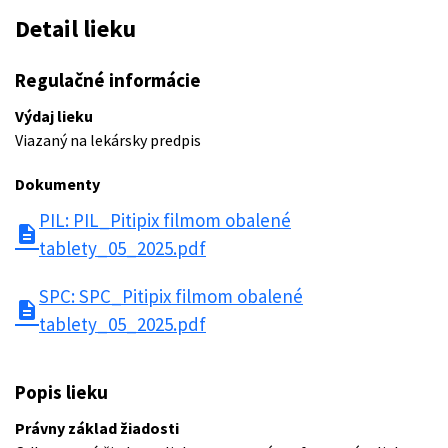
Detail lieku
Regulačné informácie
Výdaj lieku
Viazaný na lekársky predpis
Dokumenty
PIL: PIL_Pitipix filmom obalené
description
tablety_05_2025.pdf
SPC: SPC_Pitipix filmom obalené
description
tablety_05_2025.pdf
Popis lieku
Právny základ žiadosti