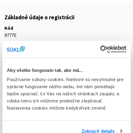
Základné údaje o registrácii
Kód
9777E
Registračné číslo
31/0172/25-S
Doplnok
Aby všetko fungovalo tak, ako má...
tbl flm 100x4 mg (blis.PVC/PVDC/Al)
Používame súbory cookies. Niektoré sú nevyhnutné pre
správne fungovanie nášho webu, iné nám pomáhajú
Stav
lepšie spoznať, čo Vás na našich stránkach zaujalo, a
R - Aktuálna registrácia
vďaka tomu ich môžeme priebežne zlepšovať.
Nastavenia cookies môžete kedykoľvek zmeniť.
Typ registračnej procedúry
Decentralizovaná
Držiteľ, krajina
Zobraziť detaily