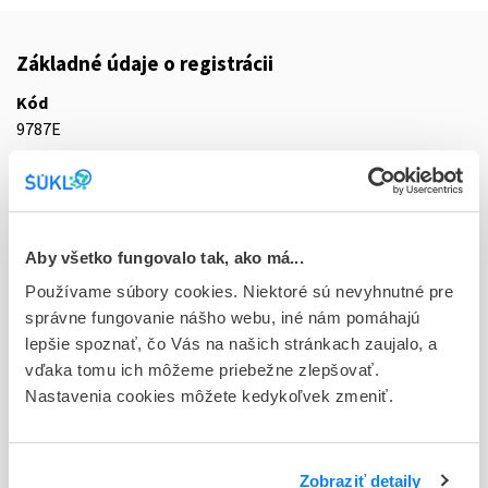
Základné údaje o registrácii
Kód
9787E
Registračné číslo
31/0172/25-S
Doplnok
Aby všetko fungovalo tak, ako má...
tbl flm 84x1x4 mg (blis.PVC/PVDC/Al) - jednotk.bal.
Používame súbory cookies. Niektoré sú nevyhnutné pre
správne fungovanie nášho webu, iné nám pomáhajú
Stav
lepšie spoznať, čo Vás na našich stránkach zaujalo, a
R - Aktuálna registrácia
vďaka tomu ich môžeme priebežne zlepšovať.
Nastavenia cookies môžete kedykoľvek zmeniť.
Typ registračnej procedúry
Decentralizovaná
Držiteľ, krajina
Zobraziť detaily