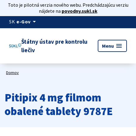
Toto je pilotná verzia nového webu. Predchádzajúcu verziu
nájdete na
povodny.sukl.sk
arrow_drop_down
SK
e-Gov
Štátny ústav pre kontrolu
menu
Menu
liečiv
Domov
Pitipix 4 mg filmom
obalené tablety 9787E