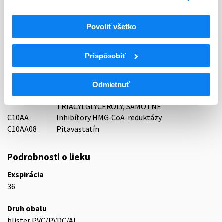
KRKA, d.d., Novo mesto, Slovinsko
Indikačná skupina
Povoliť všetko
31 - HYPOLIPIDAEMICA
Prispôsobiť
ATC
C
KARDIOVASKULÁRNY SYSTÉM
C10
HYPOLIPIDEMIKÁ
Odmietnuť
LIEČIVÁ ZNIŽUJÚCE CHOLESTEROL A
C10A
TRIACYLGLYCEROLY, SAMOTNÉ
C10AA
Inhibítory HMG-CoA-reduktázy
C10AA08
Pitavastatín
Podrobnosti o lieku
Exspirácia
36
Druh obalu
blister PVC/PVDC/Al