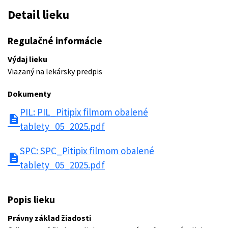
Detail lieku
Regulačné informácie
Výdaj lieku
Viazaný na lekársky predpis
Dokumenty
PIL: PIL_Pitipix filmom obalené
description
tablety_05_2025.pdf
SPC: SPC_Pitipix filmom obalené
description
tablety_05_2025.pdf
Popis lieku
Právny základ žiadosti