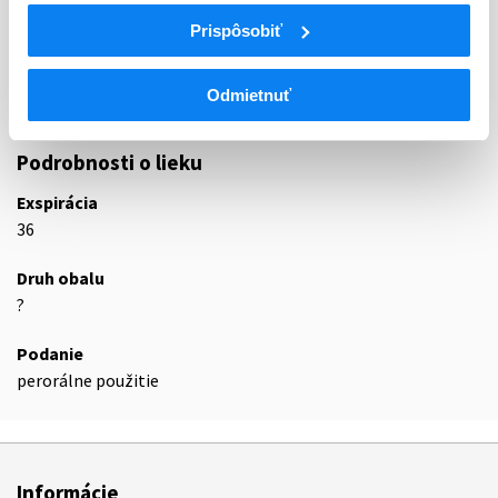
C08C
KANÁLA S PREVAŽNE VASKULÁRNYM
Prispôsobiť
ÚČINKOM
C08CA
Dihydropyridínové deriváty
Odmietnuť
C08CA02
Felodipín
Podrobnosti o lieku
Exspirácia
36
Druh obalu
?
Podanie
perorálne použitie
Informácie