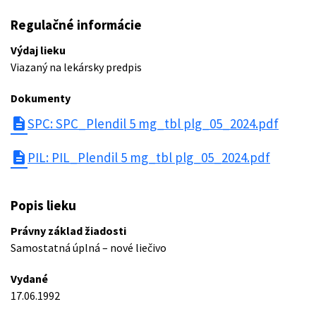
Regulačné informácie
Výdaj lieku
Viazaný na lekársky predpis
Dokumenty
description
SPC: SPC_Plendil 5 mg_tbl plg_05_2024.pdf
description
PIL: PIL_Plendil 5 mg_tbl plg_05_2024.pdf
Popis lieku
Právny základ žiadosti
Samostatná úplná – nové liečivo
Vydané
17.06.1992