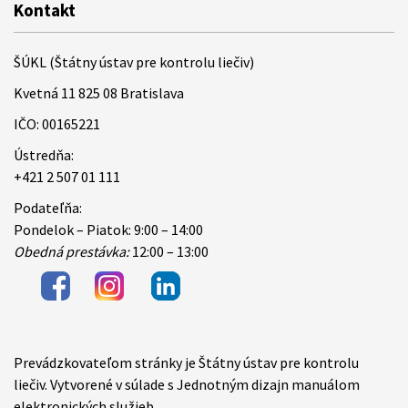
Kontakt
ŠÚKL (Štátny ústav pre kontrolu liečiv)
Kvetná 11 825 08 Bratislava
IČO: 00165221
Ústredňa:
+421 2 507 01 111
Podateľňa:
Pondelok – Piatok: 9:00 – 14:00
Obedná prestávka:
12:00 – 13:00
Prevádzkovateľom stránky je Štátny ústav pre kontrolu
Items
liečiv. Vytvorené v súlade s Jednotným dizajn manuálom
elektronických služieb.