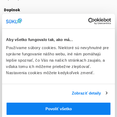
Doplnok
tbl plg 14x5 mg (blis.PVC/PVDC/Al-kalendár.bal.)
Stav
D - Registrácia bez obmedzenia platnosti
Aby všetko fungovalo tak, ako má...
Typ registračnej procedúry
Používame súbory cookies. Niektoré sú nevyhnutné pre
Vzájomné uznávanie (mutual recognition proc.)
správne fungovanie nášho webu, iné nám pomáhajú
lepšie spoznať, čo Vás na našich stránkach zaujalo, a
Držiteľ, krajina
vďaka tomu ich môžeme priebežne zlepšovať.
Glenwood GmbH , Nemecko
Nastavenia cookies môžete kedykoľvek zmeniť.
Indikačná skupina
83 - VASODILATANTIA
Zobraziť detaily
ATC
C
KARDIOVASKULÁRNY SYSTÉM
Povoliť všetko
C08
BLOKÁTORY KALCIOVÉHO KANÁLA
SELEKTÍVNE BLOKÁTORY KALCIOVÉHO