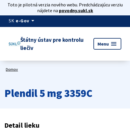
Toto je pilotná verzia nového webu. Predchádzajúcu verziu
nájdete na
povodny.sukl.sk
arrow_drop_down
SK
e-Gov
Štátny ústav pre kontrolu
menu
Menu
liečiv
Domov
Plendil 5 mg 3359C
Detail lieku