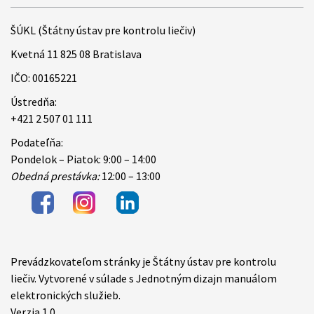
ŠÚKL (Štátny ústav pre kontrolu liečiv)
Kvetná 11 825 08 Bratislava
IČO: 00165221
Ústredňa:
+421 2 507 01 111
Podateľňa:
Pondelok – Piatok: 9:00 – 14:00
Obedná prestávka:
12:00 – 13:00
Prevádzkovateľom stránky je Štátny ústav pre kontrolu
Items
liečiv. Vytvorené v súlade s Jednotným dizajn manuálom
elektronických služieb.
Verzia 1.0