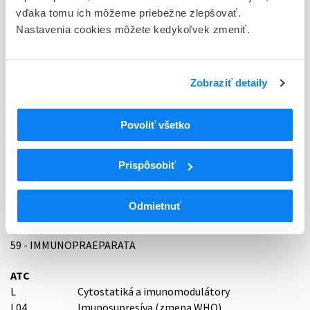
59/0151/25-S
vďaka tomu ich môžeme priebežne zlepšovať.
Nastavenia cookies môžete kedykoľvek zmeniť.
Doplnok
cps dur 14x1x4 mg (blis.PVC/PCTFE/Al) - jednotk.bal.
Zobraziť detaily
Stav
R - Aktuálna registrácia
Povoliť všetko
Typ registračnej procedúry
Decentralizovaná
Prispôsobiť
Držiteľ, krajina
STADA Arzneimittel AG, Nemecko
Odmietnuť
Indikačná skupina
59 - IMMUNOPRAEPARATA
ATC
L
Cytostatiká a imunomodulátory
L04
Imunosupresíva (zmena WHO)