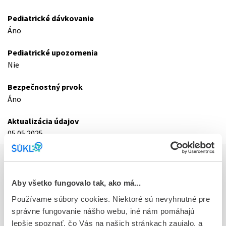
Pediatrické dávkovanie
Áno
Pediatrické upozornenia
Nie
Bezpečnostný prvok
Áno
Aktualizácia údajov
05.05.2025
Základné údaje o registrácii
Aby všetko fungovalo tak, ako má...
Kód
9715E
Používame súbory cookies. Niektoré sú nevyhnutné pre
správne fungovanie nášho webu, iné nám pomáhajú
Registračné číslo
lepšie spoznať, čo Vás na našich stránkach zaujalo, a