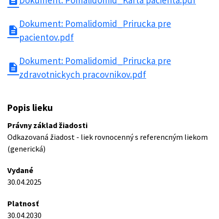
description
Dokument: Pomalidomid_Karta pacienta.pdf
Dokument: Pomalidomid_Prirucka pre
description
pacientov.pdf
Dokument: Pomalidomid_Prirucka pre
description
zdravotnickych pracovnikov.pdf
Popis lieku
Právny základ žiadosti
Odkazovaná žiadost - liek rovnocenný s referencným liekom
(generická)
Vydané
30.04.2025
Platnosť
30.04.2030