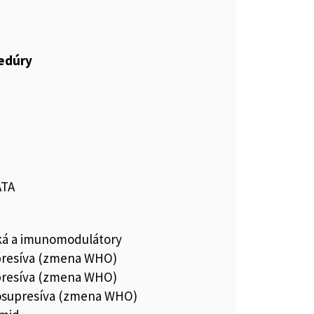
cedúry
ATA
ká a imunomodulátory
resíva (zmena WHO)
resíva (zmena WHO)
osupresíva (zmena WHO)