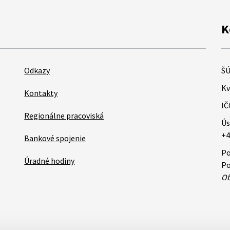
K
Odkazy
ŠÚ
Kv
Kontakty
IČ
Regionálne pracoviská
Ús
+4
Bankové spojenie
Po
Úradné hodiny
Po
Ob