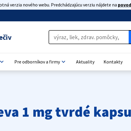
lotná verzia nového webu. Predchádzajúcu verziu nájdete na
povod
ečiv
oard_arrow_down
keyboard_arrow_down
Pre odborníkov a firmy
Aktuality
Kontakty
va 1 mg tvrdé kapsu