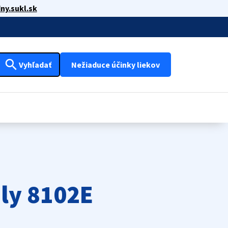
ny.sukl.sk
search
Vyhľadať
Nežiaduce účinky liekov
ly 8102E