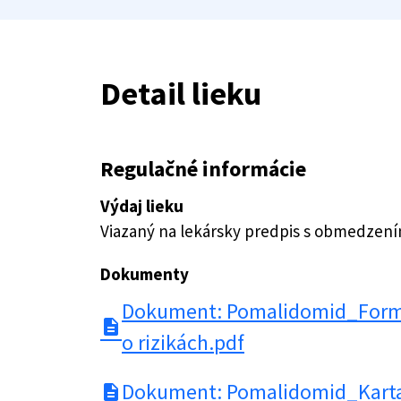
Detail lieku
Regulačné informácie
Výdaj lieku
Viazaný na lekársky predpis s obmedzen
Dokumenty
Dokument: Pomalidomid_Formu
description
o rizikách.pdf
Dokument: Pomalidomid_Karta
description