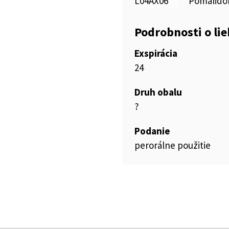
L04AX06
Pomalido
Podrobnosti o li
Exspirácia
24
Druh obalu
?
Podanie
perorálne použitie