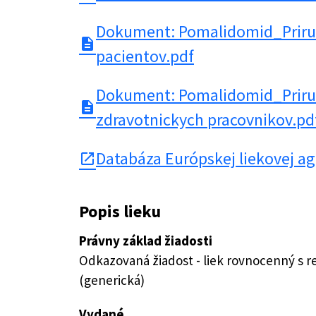
Dokument: Pomalidomid_Priru
description
pacientov.pdf
Dokument: Pomalidomid_Priru
description
zdravotnickych pracovnikov.pd
Databáza Európskej liekovej a
open_in_new
Popis lieku
Právny základ žiadosti
Odkazovaná žiadost - liek rovnocenný s 
(generická)
Vydané