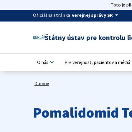
Toto je pi
arrow_drop_down
Oficiálna stránka
verejnej správy SR
Štátny ústav pre kontrolu li
keyboard_arrow_down
keyb
O nás
Pre verejnosť, pacientov a médiá
Domov
Pomalidomid Te