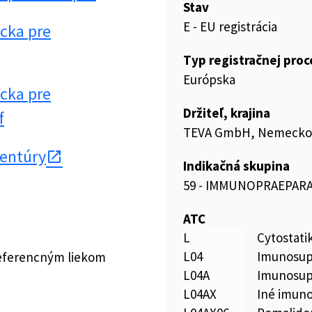
Stav
E - EU registrácia
cka pre
Typ registračnej pro
Európska
cka pre
Držiteľ, krajina
f
TEVA GmbH, Nemecko
gentúry
Indikačná skupina
59 - IMMUNOPRAEPAR
ATC
L
Cytostati
L04
Imunosup
referencným liekom
L04A
Imunosup
L04AX
Iné imun