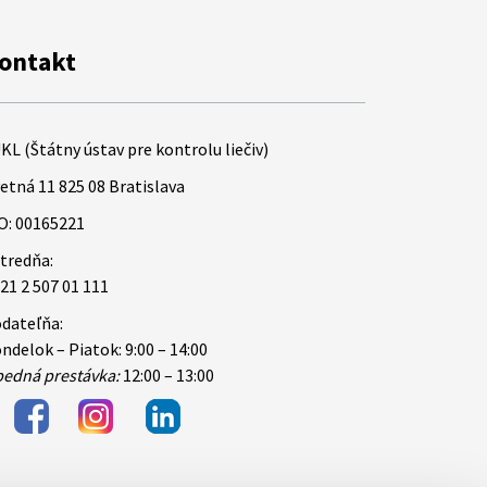
ontakt
KL (Štátny ústav pre kontrolu liečiv)
etná 11 825 08 Bratislava
O: 00165221
tredňa:
21 2 507 01 111
dateľňa:
ndelok – Piatok: 9:00 – 14:00
edná prestávka:
12:00 – 13:00