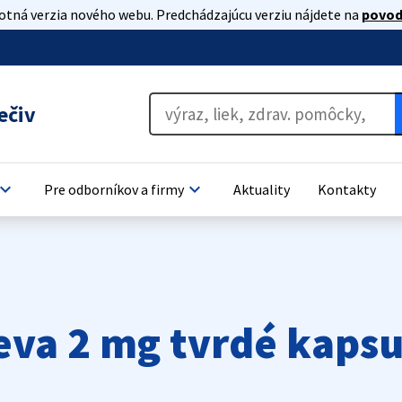
lotná verzia nového webu. Predchádzajúcu verziu nájdete na
povod
ečiv
oard_arrow_down
keyboard_arrow_down
Pre odborníkov a firmy
Aktuality
Kontakty
va 2 mg tvrdé kapsu