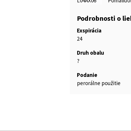
L04AX06
Pomalido
Podrobnosti o li
Exspirácia
24
Druh obalu
?
Podanie
perorálne použitie