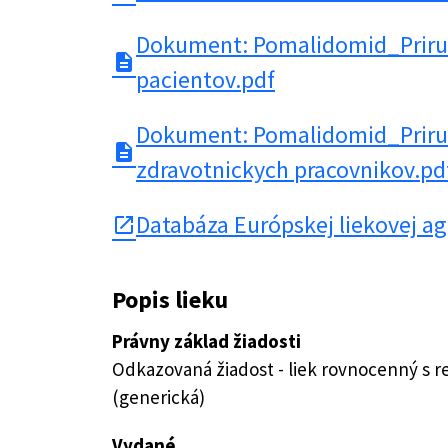
Dokument: Pomalidomid_Priru
description
pacientov.pdf
Dokument: Pomalidomid_Priru
description
zdravotnickych pracovnikov.pd
Databáza Európskej liekovej a
open_in_new
Popis lieku
Právny základ žiadosti
Odkazovaná žiadost - liek rovnocenný s 
(generická)
Vydané