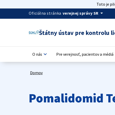
Toto je pi
arrow_drop_down
Oficiálna stránka
verejnej správy SR
Štátny ústav pre kontrolu li
keyboard_arrow_down
keyb
O nás
Pre verejnosť, pacientov a médiá
Domov
Pomalidomid Te