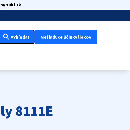
ny.sukl.sk
search
Vyhľadať
Nežiaduce účinky liekov
ly 8111E