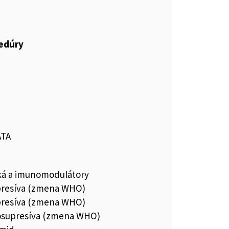
cedúry
ATA
ká a imunomodulátory
resíva (zmena WHO)
resíva (zmena WHO)
osupresíva (zmena WHO)