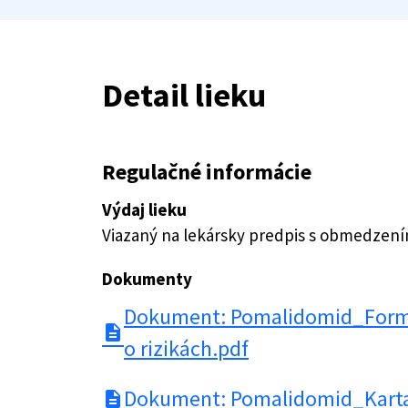
Detail lieku
Regulačné informácie
Výdaj lieku
Viazaný na lekársky predpis s obmedzen
Dokumenty
Dokument: Pomalidomid_Formu
description
o rizikách.pdf
Dokument: Pomalidomid_Karta
description