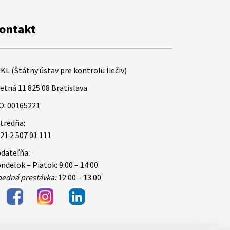
ontakt
KL (Štátny ústav pre kontrolu liečiv)
etná 11 825 08 Bratislava
O: 00165221
tredňa:
21 2 507 01 111
dateľňa:
ndelok – Piatok: 9:00 – 14:00
edná prestávka:
12:00 – 13:00