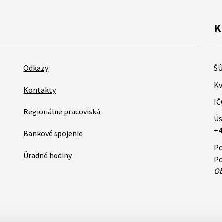
K
Odkazy
ŠÚ
Kv
Kontakty
IČ
Regionálne pracoviská
Ús
+4
Bankové spojenie
Po
Úradné hodiny
Po
Ob