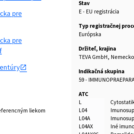
Stav
E - EU registrácia
cka pre
Typ registračnej pro
Európska
cka pre
Držiteľ, krajina
f
TEVA GmbH, Nemecko
gentúry
Indikačná skupina
59 - IMMUNOPRAEPAR
ATC
L
Cytostati
L04
Imunosup
referencným liekom
L04A
Imunosup
L04AX
Iné imun