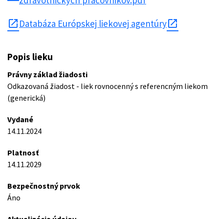
zdravotnickych pracovnikov.pdf
open_in_new
Databáza Európskej liekovej agentúry
Popis lieku
Právny základ žiadosti
Odkazovaná žiadost - liek rovnocenný s referencným liekom
(generická)
Vydané
14.11.2024
Platnosť
14.11.2029
Bezpečnostný prvok
Áno