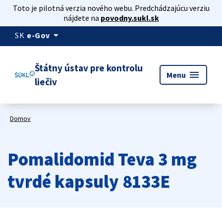
Toto je pilotná verzia nového webu. Predchádzajúcu verziu
nájdete na
povodny.sukl.sk
arrow_drop_down
SK
e-Gov
Štátny ústav pre kontrolu
menu
Menu
liečiv
Domov
Pomalidomid Teva 3 mg
tvrdé kapsuly 8133E