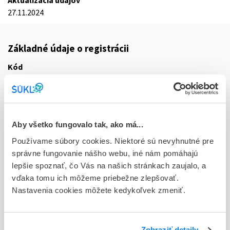
Aktualizácia údajov
27.11.2024
Základné údaje o registrácii
Kód
8133E
Registračné číslo
EU/1/24/1868/036
Aby všetko fungovalo tak, ako má...
Doplnok
Používame súbory cookies. Niektoré sú nevyhnutné pre
cps dur 63x1x3 mg (blis.PVC/PCTFE/PVC/Al - jednotk.bal.)
správne fungovanie nášho webu, iné nám pomáhajú
lepšie spoznať, čo Vás na našich stránkach zaujalo, a
Stav
vďaka tomu ich môžeme priebežne zlepšovať.
E - EU registrácia
Nastavenia cookies môžete kedykoľvek zmeniť.
Typ registračnej procedúry
Európska
Zobraziť detaily