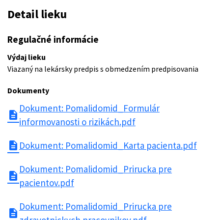
Detail lieku
Regulačné informácie
Výdaj lieku
Viazaný na lekársky predpis s obmedzením predpisovania
Dokumenty
Dokument: Pomalidomid_Formulár
description
informovanosti o rizikách.pdf
description
Dokument: Pomalidomid_Karta pacienta.pdf
Dokument: Pomalidomid_Prirucka pre
description
pacientov.pdf
Dokument: Pomalidomid_Prirucka pre
description