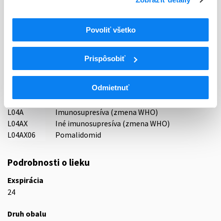
Držiteľ, krajina
TEVA GmbH, Nemecko
Povoliť všetko
Indikačná skupina
59 - IMMUNOPRAEPARATA
Prispôsobiť
ATC
Odmietnuť
L
Cytostatiká a imunomodulátory
L04
Imunosupresíva (zmena WHO)
L04A
Imunosupresíva (zmena WHO)
L04AX
Iné imunosupresíva (zmena WHO)
L04AX06
Pomalidomid
Podrobnosti o lieku
Exspirácia
24
Druh obalu