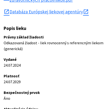
zdravotnickych pracovnikov.pdf
open_in_new
Databáza Európskej liekovej agentúry
Popis lieku
Právny základ žiadosti
Odkazovaná žiadost - liek rovnocenný s referencným liekom
(generická)
Vydané
24.07.2024
Platnosť
24.07.2029
Bezpečnostný prvok
Áno