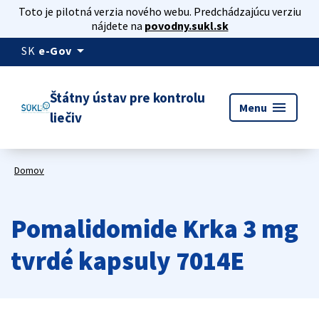
Toto je pilotná verzia nového webu. Predchádzajúcu verziu
nájdete na
povodny.sukl.sk
arrow_drop_down
SK
e-Gov
Štátny ústav pre kontrolu
menu
Menu
liečiv
Domov
Pomalidomide Krka 3 mg
tvrdé kapsuly 7014E