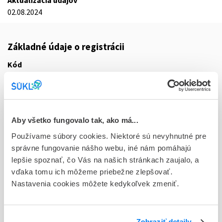
Aktualizácia údajov
02.08.2024
Základné údaje o registrácii
Kód
7014E
Registračné číslo
EU/1/24/1832/005
Aby všetko fungovalo tak, ako má...
Doplnok
Používame súbory cookies. Niektoré sú nevyhnutné pre
cps dur 14x1x3 mg (blis.OPA/Al/PVC/PET/Al - jednotk.bal.)
správne fungovanie nášho webu, iné nám pomáhajú
lepšie spoznať, čo Vás na našich stránkach zaujalo, a
Stav
vďaka tomu ich môžeme priebežne zlepšovať.
E - EU registrácia
Nastavenia cookies môžete kedykoľvek zmeniť.
Typ registračnej procedúry
Európska
Zobraziť detaily