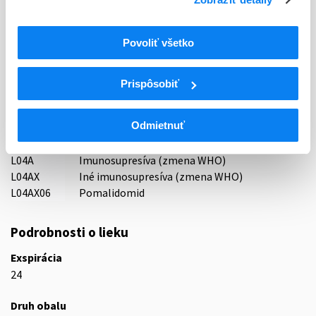
Držiteľ, krajina
KRKA, d.d., Novo mesto, Slovinsko
Povoliť všetko
Indikačná skupina
59 - IMMUNOPRAEPARATA
Prispôsobiť
ATC
Odmietnuť
L
Cytostatiká a imunomodulátory
L04
Imunosupresíva (zmena WHO)
L04A
Imunosupresíva (zmena WHO)
L04AX
Iné imunosupresíva (zmena WHO)
L04AX06
Pomalidomid
Podrobnosti o lieku
Exspirácia
24
Druh obalu