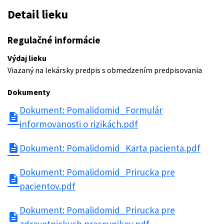
Detail lieku
Regulačné informácie
Výdaj lieku
Viazaný na lekársky predpis s obmedzením predpisovania
Dokumenty
Dokument: Pomalidomid_Formulár
description
informovanosti o rizikách.pdf
description
Dokument: Pomalidomid_Karta pacienta.pdf
Dokument: Pomalidomid_Prirucka pre
description
pacientov.pdf
Dokument: Pomalidomid_Prirucka pre
description