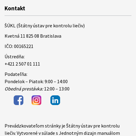
Kontakt
ŠÚKL (Štátny ústav pre kontrolu liečiv)
Kvetná 11 825 08 Bratislava
IČO: 00165221
Ústredňa:
+421 2 507 01 111
Podateľňa:
Pondelok – Piatok: 9:00 – 14:00
Obedná prestávka:
12:00 – 13:00
Prevádzkovateľom stránky je Štátny ústav pre kontrolu
Items
liečiv. Vytvorené v súlade s Jednotným dizajn manuálom