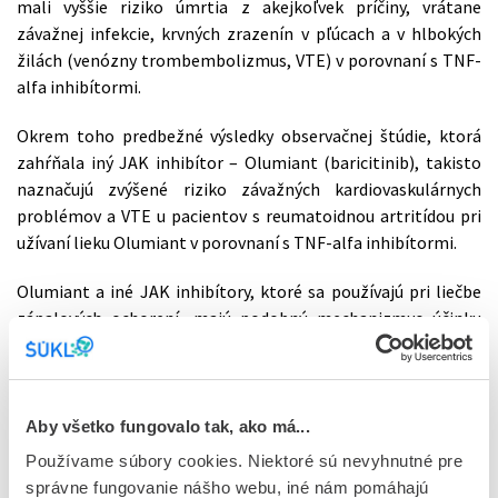
mali vyššie riziko úmrtia z akejkoľvek príčiny, vrátane
závažnej infekcie, krvných zrazenín v pľúcach a v hlbokých
žilách (venózny trombembolizmus, VTE) v porovnaní s TNF-
alfa inhibítormi.
Okrem toho predbežné výsledky observačnej štúdie, ktorá
zahŕňala iný JAK inhibítor – Olumiant (baricitinib), takisto
naznačujú zvýšené riziko závažných kardiovaskulárnych
problémov a VTE u pacientov s reumatoidnou artritídou pri
užívaní lieku Olumiant v porovnaní s TNF-alfa inhibítormi.
Olumiant a iné JAK inhibítory, ktoré sa používajú pri liečbe
zápalových ochorení, majú podobný mechanizmus účinku
ako Xeljanz. PRAC preto preskúma všetky dostupné údaje
s cieľom zistiť, či sú tieto riziká spojené so všetkými JAK
inhibítormi registrovanými v EÚ a či je potrebné zmeniť
registračné rozhodnutia.
Aby všetko fungovalo tak, ako má...
Používame súbory cookies. Niektoré sú nevyhnutné pre
V dôsledku preskúmania predbežných výsledkov štúdie
správne fungovanie nášho webu, iné nám pomáhajú