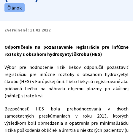
Článok
Zverejnené:
11.02.2022
Odporučenie na pozastavenie registrácie
pre infúzne
roztoky s obsahom hydroxyetyl škrobu (HES)
Výbor pre hodnotenie rizík liekov odporučil pozastaviť
registráciu pre infúzne roztoky s obsahom hydroxyetyl
škrobu (HES) v Európskej únii. Tieto lieky sú registrované ako
prídavná liečba na náhradu objemu plazmy po akútnej
(náhlej) strate krvi.
Bezpečnosť HES bola prehodnocovaná v dvoch
samostatných preskúmaniach v roku 2013, ktorých
výsledkom boli obmedzenia a opatrenia pre minimalizáciu
rizika poškodenia obličiek a úmrtia u niektorých pacientov (u