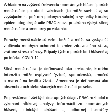
Vzhľadom na zvýšenú frekvenciu spontánnych hlásení porúch
menštruácie po oboch vakcínach (čo môže súvisieť aj so
zvyšujúcim sa počtom podaných vakcín) a výsledky Nórskej
epidemiologickej štúdie PRAC znovu preskúma výskyt silnej
menštruácie a amenorey po vakcinácii.
Poruchy menštruácie sú veľmi bežné a môžu sa vyskytnúť
z dôvodu mnohých ochorení či zmien zdravotného stavu,
vrátane stresu a únavy. Prípady týchto porúch boli hlásené aj
po infekcii COVID-19.
Silná menštruácia je definovaná ako krvácanie, ktorého
intenzita môže ovplyvniť fyzickú, spoločenskú, emočnú
a materiálnu kvalitu života. Amenorea je definovaná ako
absencia troch alebo viacerých menštruácií po sebe.
Po preskúmaní všetkých dostupných údajov PRAC rozhodol o
vykonaní hĺbkovej analýzy informácií zo spontánnych
hlásení, klinických skúšaní aj odbornej literatúry.