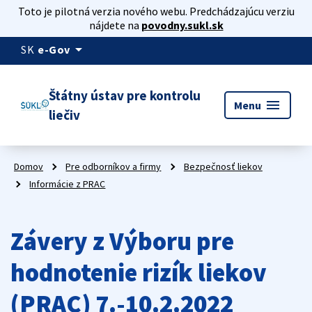
Toto je pilotná verzia nového webu. Predchádzajúcu verziu
nájdete na
povodny.sukl.sk
arrow_drop_down
SK
e-Gov
Štátny ústav pre kontrolu
menu
Menu
liečiv
Domov
Pre odborníkov a firmy
Bezpečnosť liekov
Informácie z PRAC
Závery z Výboru pre
hodnotenie rizík liekov
(PRAC) 7.-10.2.2022