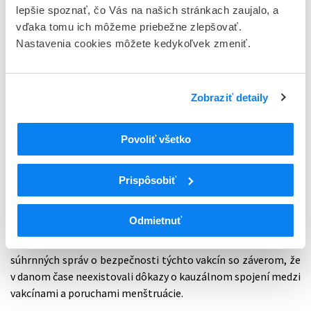
A3921133 v roku 2020 už boli zavedené určité opatrenia na
lepšie spoznať, čo Vás na našich stránkach zaujalo, a
minimalizáciu rizík lieku Xeljanz. Po doplnení ďalších
vďaka tomu ich môžeme priebežne zlepšovať.
výsledkov tejto štúdie boli v roku 2021 aktualizované Súhrn
Nastavenia cookies môžete kedykoľvek zmeniť.
charakteristických vlastností lieku a Písomná informácia pre
používateľa s cieľom reflektovať zvýšené riziko závažných
kardiovaskulárnych a onkologických ochorení.
Zobraziť detaily
Povoliť všetko
Preskúmanie porúch menštruácie po mRNA vakcínach na
prevenciu ochorenia COVID-19
Prispôsobiť
PRAC posudzuje hlásené prípady silného menštruačného
krvácania a vynechania menštruácie (amenorea) po očkovaní
Odmietnuť
vakcínami Comirnaty a Spikevax. Výbor v minulosti
analyzoval hlásenia porúch menštruácie na základe
súhrnných správ o bezpečnosti týchto vakcín so záverom, že
v danom čase neexistovali dôkazy o kauzálnom spojení medzi
vakcínami a poruchami menštruácie.