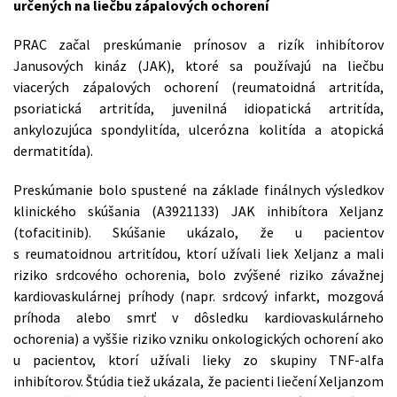
určených na liečbu zápalových ochorení
PRAC začal preskúmanie prínosov a rizík inhibítorov
Janusových kináz (JAK), ktoré sa používajú na liečbu
viacerých zápalových ochorení (reumatoidná artritída,
psoriatická artritída, juvenilná idiopatická artritída,
ankylozujúca spondylitída, ulcerózna kolitída a atopická
dermatitída).
Preskúmanie bolo spustené na základe finálnych výsledkov
klinického skúšania (A3921133) JAK inhibítora Xeljanz
(tofacitinib). Skúšanie ukázalo, že u pacientov
s reumatoidnou artritídou, ktorí užívali liek Xeljanz a mali
riziko srdcového ochorenia, bolo zvýšené riziko závažnej
kardiovaskulárnej príhody (napr. srdcový infarkt, mozgová
príhoda alebo smrť v dôsledku kardiovaskulárneho
ochorenia) a vyššie riziko vzniku onkologických ochorení ako
u pacientov, ktorí užívali lieky zo skupiny TNF-alfa
inhibítorov. Štúdia tiež ukázala, že pacienti liečení Xeljanzom