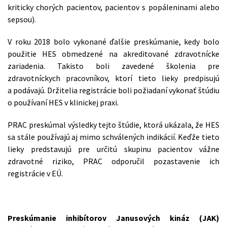
kriticky chorých pacientov, pacientov s popáleninami alebo
sepsou).
V roku 2018 bolo vykonané ďalšie preskúmanie, kedy bolo
použitie HES obmedzené na akreditované zdravotnícke
zariadenia. Takisto boli zavedené školenia pre
zdravotníckych pracovníkov, ktorí tieto lieky predpisujú
a podávajú. Držitelia registrácie boli požiadaní vykonať štúdiu
o používaní HES v klinickej praxi.
PRAC preskúmal výsledky tejto štúdie, ktorá ukázala, že HES
sa stále používajú aj mimo schválených indikácií. Keďže tieto
lieky predstavujú pre určitú skupinu pacientov vážne
zdravotné riziko, PRAC odporučil pozastavenie ich
registrácie v EÚ.
Preskúmanie inhibítorov Janusových kináz (JAK)