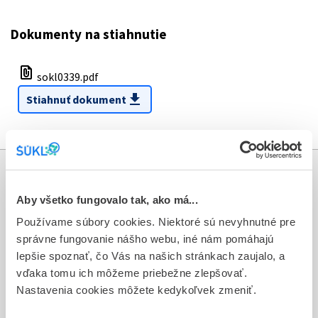
Dokumenty na stiahnutie
file_present
sokl0339.pdf
download
Stiahnuť dokument
Informácie
Aby všetko fungovalo tak, ako má...
Aktuality
Používame súbory cookies. Niektoré sú nevyhnutné pre
správne fungovanie nášho webu, iné nám pomáhajú
Dotazník spokojnosti zákazníka
lepšie spoznať, čo Vás na našich stránkach zaujalo, a
vďaka tomu ich môžeme priebežne zlepšovať.
Sťažnosti a petície
Nastavenia cookies môžete kedykoľvek zmeniť.
Poskytovanie informácií