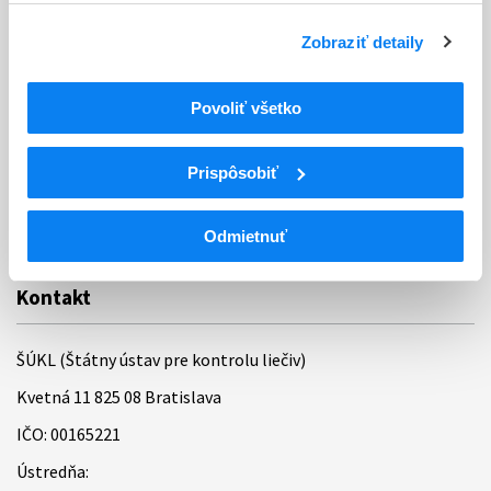
Ochrana osobných údajov
Zobraziť detaily
Odkazy
Kontakty
Povoliť všetko
Regionálne pracoviská
Prispôsobiť
Bankové spojenie
Úradné hodiny
Odmietnuť
Kontakt
ŠÚKL (Štátny ústav pre kontrolu liečiv)
Kvetná 11 825 08 Bratislava
IČO: 00165221
Ústredňa: