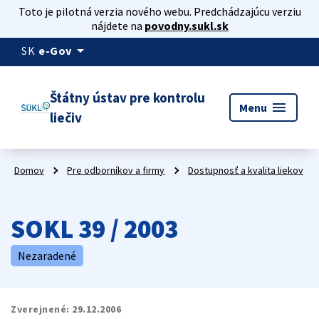
Toto je pilotná verzia nového webu. Predchádzajúcu verziu
nájdete na
povodny.sukl.sk
arrow_drop_down
SK
e-Gov
Štátny ústav pre kontrolu
menu
Menu
liečiv
Domov
Pre odborníkov a firmy
Dostupnosť a kvalita liekov
SOKL 39 / 2003
Nezaradené
Zverejnené:
29.12.2006