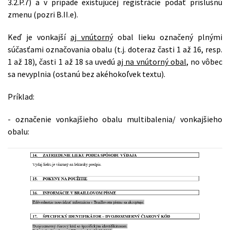
3.2.P.7) a v prípade existujúcej registrácie podať príslušnú
zmenu (pozri B.II.e).
Keď je vonkajší
aj vnútorný
obal lieku označený plnými
súčasťami označovania obalu (t.j. doteraz časti 1 až 16, resp.
1 až 18), časti 1 až 18 sa uvedú
aj na vnútorný obal
, no vôbec
sa nevyplnia (ostanú bez akéhokoľvek textu).
Príklad:
- označenie vonkajšieho obalu multibalenia/ vonkajšieho
obalu: