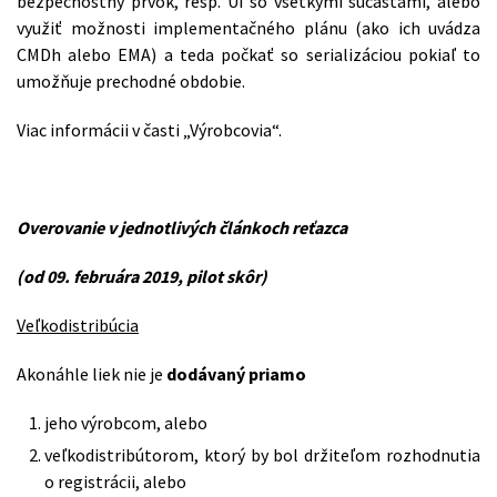
bezpečnostný prvok, resp. UI so všetkými súčasťami, alebo
využiť možnosti implementačného plánu (ako ich uvádza
CMDh alebo EMA) a teda počkať so serializáciou pokiaľ to
umožňuje prechodné obdobie.
Viac informácii v časti „Výrobcovia“.
Overovanie v jednotlivých článkoch reťazca
(od 09. februára 2019, pilot skôr)
Veľkodistribúcia
Akonáhle liek nie je
dodávaný priamo
jeho výrobcom, alebo
veľkodistribútorom, ktorý by bol držiteľom rozhodnutia
o registrácii, alebo