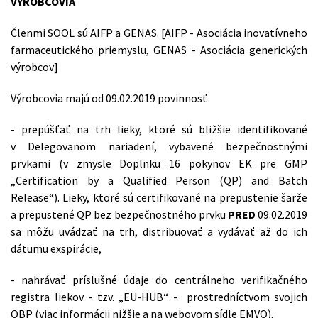
VÝROBCOVIA
Členmi SOOL sú AIFP a GENAS. [AIFP - Asociácia inovatívneho
farmaceutického priemyslu, GENAS - Asociácia generických
výrobcov]
Výrobcovia majú od 09.02.2019 povinnosť
- prepúšťať na trh lieky, ktoré sú bližšie identifikované
v Delegovanom nariadení, vybavené bezpečnostnými
prvkami (v zmysle Doplnku 16 pokynov EK pre GMP
„Certification by a Qualified Person (QP) and Batch
Release“). Lieky, ktoré sú certifikované na prepustenie šarže
a prepustené QP bez bezpečnostného prvku
PRED
09.02.2019
sa môžu uvádzať na trh, distribuovať a vydávať až do ich
dátumu exspirácie,
- nahrávať príslušné údaje do centrálneho verifikačného
registra liekov - tzv. „EU-HUB“ - prostredníctvom svojich
OBP (viac informácii nižšie a na webovom sídle EMVO),