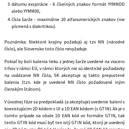
dátumu exspirácie - 6 číselných znakov formát YYMMDD
alebo YYMM00,
čísla šarže - maximálne 20 alfanumerických znakov (nie
písmená s diakritikou).
Poznámka: Niektoré krajiny požadujú aj tzv NN (národné
číslo), ale Slovensko toto číslo nevyžaduje.
Pokiaľ by boli balenia lieku z jednej šarže uvedené na viacero
trhov v rámci EÚ, v rámci ktorých nie sú identické požiadavky
na uvádzanie NN čísla, SK akceptuje aj takto prepustené
balenia (tzn. kde je uvedené NN číslo požadované iným
členským štátom).
V úvodnej fáze sa predpokladá (a akceptuje) uvedenie balení s
koexistujúcim 2D kódom s UI a 1D EAN kódom (s GTIN). Ak je v
tomto prípade na obale 1D EAN kód vo formáte GTIN, tak
tento GTIN kód musí byť ten istý GTIN kód, ktorý je uvedený