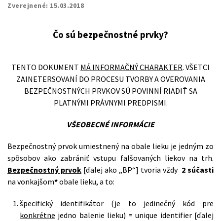
Zverejnené:
15.03.2018
Čo sú bezpečnostné prvky?
TENTO DOKUMENT
MÁ INFORMAČNÝ CHARAKTER
. VŠETCI
ZAINETERSOVANÍ DO PROCESU TVORBY A OVEROVANIA
BEZPEČNOSTNÝCH PRVKOV SÚ POVINNÍ RIADIŤ SA
PLATNÝMI PRÁVNYMI PREDPISMI.
VŠEOBECNÉ INFORMÁCIE
Bezpečnostný prvok umiestnený na obale lieku je jedným zo
spôsobov ako zabrániť vstupu falšovaných liekov na trh.
Bezpečnostný prvok
[ďalej ako „BP“] tvoria vždy
2 súčasti
na vonkajšom
*
obale lieku, a to:
špecifický identifikátor (je to jedinečný kód pre
konkrétne
jedno balenie lieku) = unique identifier [ďalej