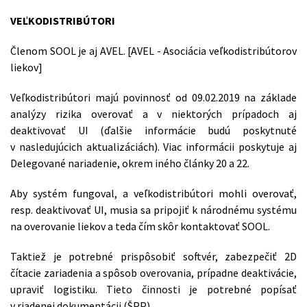
VEĽKODISTRIBÚTORI
Členom SOOL je aj AVEL. [AVEL - Asociácia veľkodistribútorov
liekov]
Veľkodistribútori majú povinnosť od 09.02.2019 na základe
analýzy rizika overovať a v niektorých prípadoch aj
deaktivovať UI (ďalšie informácie budú poskytnuté
v nasledujúcich aktualizáciách). Viac informácii poskytuje aj
Delegované nariadenie, okrem iného články 20 a 22.
Aby systém fungoval, a veľkodistribútori mohli overovať,
resp. deaktivovať UI, musia sa pripojiť k národnému systému
na overovanie liekov a teda čím skôr kontaktovať SOOL.
Taktiež je potrebné prispôsobiť softvér, zabezpečiť 2D
čítacie zariadenia a spôsob overovania, prípadne deaktivácie,
upraviť logistiku. Tieto činnosti je potrebné popísať
v riadenej dokumentácii (ŠPP).