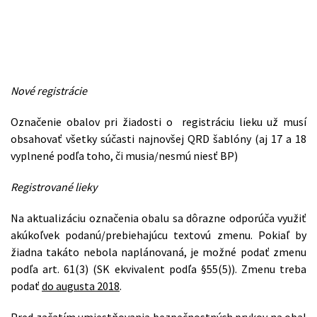
Nové registrácie
Označenie obalov pri žiadosti o registráciu lieku už musí
obsahovať všetky súčasti najnovšej QRD šablóny (aj 17 a 18
vyplnené podľa toho, či musia/nesmú niesť BP)
Registrované lieky
Na aktualizáciu označenia obalu sa dôrazne odporúča využiť
akúkoľvek podanú/prebiehajúcu textovú zmenu. Pokiaľ by
žiadna takáto nebola naplánovaná, je možné podať zmenu
podľa art. 61(3) (SK ekvivalent podľa §55(5)). Zmenu treba
podať
do augusta 2018
.