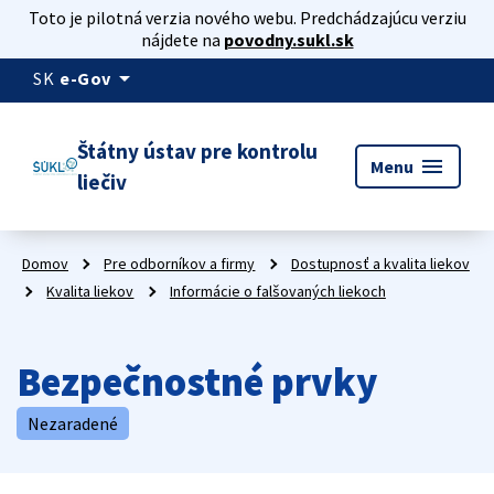
Toto je pilotná verzia nového webu. Predchádzajúcu verziu
nájdete na
povodny.sukl.sk
arrow_drop_down
SK
e-Gov
Štátny ústav pre kontrolu
menu
Menu
liečiv
Domov
Pre odborníkov a firmy
Dostupnosť a kvalita liekov
Kvalita liekov
Informácie o falšovaných liekoch
Bezpečnostné prvky
Nezaradené