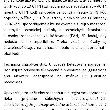
aj v 2D kóde ako PC kód. V prípade, že má 1D EAN 13 miestny
GTIN kód, do 2D GTIN (vzhľadom na požiadavku mať v PC 14
miestny GTIN kód) sa uvedie tento 13 miestny GTIN kód
doplnený o číslo „0“ z ľavej strany a tak vznikne 14 miestny
GTIN kód. Upozorňujeme ešte na overenie si tejto možnosti
v zmysle technickej stránky a technických štandardov
u osoby zodpovednej za kódovanie (EAN, 2D kódu), aby
nedošlo k inkompatibilite. Treba vziať do úvahy aj
čitateľnosť údajov na označení obalu lieku a „neprepĺňať“
obal kódmi.
Technické charakteristiky UI uvádza Delegované nariadenie.
Doplňujúce odpovede sú uvedené aj v dokumente „Questions
and Answers“ dostupnom na stránke EK (Falsified
medicines).
Upozorňujeme držiteľov rozhodnutia o registrácii a výrobcov
lieku (prípadne súbežných dovozcov/súbežných
distribútorov), že je akceptovateľné uvádzať buď kompletný