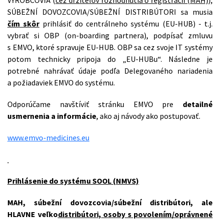
VÝROBCOVIA (
cez držiteľov rozhodnutia o registrácii (MAH)
),
SÚBEŽNÍ DOVOZCOVIA/SÚBEŽNÍ DISTRIBÚTORI sa musia
čím skôr
prihlásiť do centrálneho systému (EU-HUB) - t.j.
vybrať si OBP (on-boarding partnera), podpísať zmluvu
s EMVO, ktoré spravuje EU-HUB. OBP sa cez svoje IT systémy
potom technicky pripoja do „EU-HUBu“. Následne je
potrebné nahrávať údaje podľa Delegovaného nariadenia
a požiadaviek EMVO do systému.
Odporúčame navštíviť stránku EMVO pre
detailné
usmernenia a informácie
, ako aj návody ako postupovať.
www.emvo-medicines.eu
Prihlásenie do systému SOOL (NMVS)
MAH, súbežní dovozcovia/súbežní distribútori, ale
HLAVNE veľko
distribútori, osoby s povolením/oprávnené