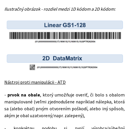
Ilustračný obrázok - rozdiel medzi 1D kódom a 2D kódom:
Nástroj proti manipulácii - ATD
-
prvok na obale
, ktorý umožňuje overiť, či bolo s obalom
manipulované (veľmi zjednodušene napríklad nálepka, ktorá
sa (alebo obal) prvým otvorením poškodí, alebo iný spôsob,
akým je obal uzatvorený/napr. zalepený),
- konkrétnu podobu si zvolí výrobca/súbežný