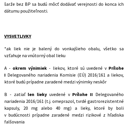
šarže bez BP sa budú môcť dodávať verejnosti do konca ich
dátumu použiteľnosti.
VYSVETLIVKY
*ak liek nie je balený do vonkajšieho obalu, všetko sa
vzťahuje na vnútorný obal lieku
A -
okrem výnimiek
- liekov, ktoré sú uvedené v
Prílohe
I
Delegovaného nariadenia Komisie (EÚ) 2016/161 a liekov,
ktoré budú prípadne zaradené medzi výnimky neskôr
B - zatiaľ
len lieky
uvedené v
Prílohe II
Delegovaného
nariadenia 2016/161 (t.j. omeprazol, tvrdé gastrorezistentné
kapsuly, 20 mg alebo 40 mg) a lieky, ktoré by boli
v budúcnosti prípadne zaradené medzi rizikové z hľadiska
falšovania