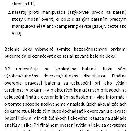
skratka UI],
nástroj proti manipulácii (akýkoľvek prvok na balení,
ktorý umožní overiť, či bolo s daným balením predtým
manipulované) = anti-tampering device [ďalej v texte ako
ATD].
Balenie lieku vybavené týmito bezpečnostnými prvkami
budeme ďalej označovať ako serializované balenie lieku.
BP umiestňuje na konkrétne balenie lieku sám
výrobca/súbežný dovozca/súbežný distribútor. Finálne
overenie pravosti balenia sa uskutoční pri jeho výdaji
verejnosti v lekárni (v niektorých konkrétnych prípadoch sa
uskutoční finálne overenie iným spôsobom - viac informácii
o tomto spôsobe poskytneme v nasledujúcich aktualizáciách
dokumentu). Medzitým bude dochádzať k overovaniu pravosti
balení lieku aj v iných článkoch liekového reťazca na základe
analýzy rizika. Pri finálnom overení (výdaji) lieku sa v systéme