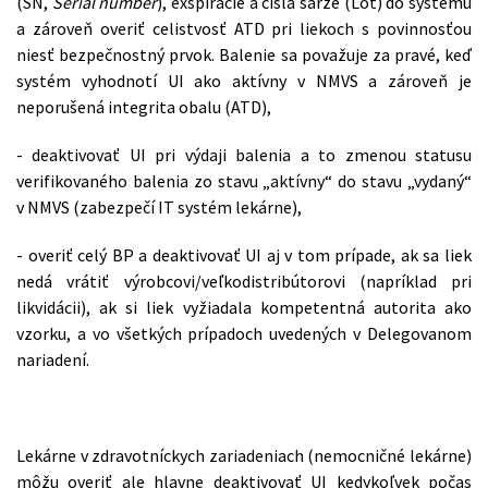
(SN,
Serial number
), exspirácie a čísla šarže (Lot) do systému
a zároveň overiť celistvosť ATD pri liekoch s povinnosťou
niesť bezpečnostný prvok. Balenie sa považuje za pravé, keď
systém vyhodnotí UI ako aktívny v NMVS a zároveň je
neporušená integrita obalu (ATD),
- deaktivovať UI pri výdaji balenia a to zmenou statusu
verifikovaného balenia zo stavu „aktívny“ do stavu „vydaný“
v NMVS (zabezpečí IT systém lekárne),
- overiť celý BP a deaktivovať UI aj v tom prípade, ak sa liek
nedá vrátiť výrobcovi/veľkodistribútorovi (napríklad pri
likvidácii), ak si liek vyžiadala kompetentná autorita ako
vzorku, a vo všetkých prípadoch uvedených v Delegovanom
nariadení.
Lekárne v zdravotníckych zariadeniach (nemocničné lekárne)
môžu overiť ale hlavne deaktivovať UI kedykoľvek počas