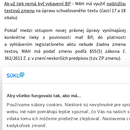
Ak už liek nemá byť vybavený BP
- MAH má využiť
najbližšiu
textovú zmenu
na úpravu schvaľovaného textu (častí 17 a 18
obalu).
Pokiaľ medzi vstupom novej právnej úpravy vynímajúcej
konkrétne lieky z povinnosti mať BP, do platnosti
a vyhlásením legislatívneho aktu nebude žiadna zmena
textov, MAH má podať zmenu podľa §55(5) zákona č.
362/2011 Z. z. v znení neskorších predpisov (tzv. ZP zmenu).
Ak liek zmení výdaj na viazanosť na lekársky predpis
- MAH
má využiť práve zmenu výdaja na implementáciu časti 17 a 18
do textu obalu.
Aby všetko fungovalo tak, ako má...
Používame súbory cookies. Niektoré sú nevyhnutné pre spr
Registračný systém a nahrávanie údajov
webu, iné nám pomáhajú lepšie spoznať, čo Vás na našich s
vďaka tomu ich môžeme priebežne zlepšovať. Nastavenia c
!!!
Všetky zúčastnené strany, t.j. MAH, súbežní
kedykoľvek zmeniť.