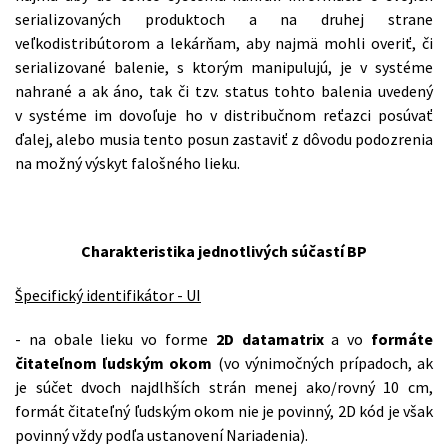
serializovaných produktoch a na druhej strane
veľkodistribútorom a lekárňam, aby najmä mohli overiť, či
serializované balenie, s ktorým manipulujú, je v systéme
nahrané a ak áno, tak či tzv. status tohto balenia uvedený
v systéme im dovoľuje ho v distribučnom reťazci posúvať
ďalej, alebo musia tento posun zastaviť z dôvodu podozrenia
na možný výskyt falošného lieku.
Charakteristika jednotlivých súčastí BP
Špecifický identifikátor - UI
- na obale lieku vo forme
2D datamatrix
a vo
formáte
čitateľnom ľudským okom
(vo výnimočných prípadoch, ak
je súčet dvoch najdlhších strán menej ako/rovný 10 cm,
formát čitateľný ľudským okom nie je povinný, 2D kód je však
povinný vždy podľa ustanovení Nariadenia).