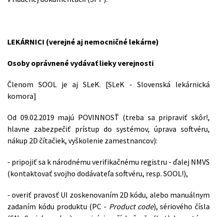
LEKÁRNICI (verejné aj nemocničné lekárne)
Osoby oprávnené vydávať lieky verejnosti
Členom SOOL je aj SLeK. [SLeK - Slovenská lekárnická
komora]
Od 09.02.2019 majú POVINNOSŤ (treba sa pripraviť skôr!,
hlavne zabezpečiť prístup do systémov, úprava softvéru,
nákup 2D čítačiek, vyškolenie zamestnancov):
- pripojiť sa k národnému verifikačnému registru - ďalej NMVS
(kontaktovať svojho dodávateľa softvéru, resp. SOOL!),
- overiť pravosť UI zoskenovaním 2D kódu, alebo manuálnym
zadaním kódu produktu (PC -
Product code
), sériového čísla