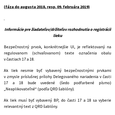
(fáza do augusta 2018, resp. 09. februára 2019)
Informácie pre žiadateľov/držiteľov rozhodnutia o registrácii
lieku
Bezpečnostný prvok, konkrétnejšie UI, je reflektovaný na
regulovanom (schvaľovanom) texte označenia obalu
v častiach 17 a 18.
Ak liek nesmie byť vybavený bezpečnostnými prvkami
v zmysle príslušnej prílohy Delegovaného nariadenia v časti
17 a 18 bude uvedené (šedo podfarbené písmo)
„Neaplikovateľné“ (podľa QRD šablóny).
Ak liek musí byť vybavený BP, do časti 17 a 18 sa vyberie
relevantný text z QRD šablóny.