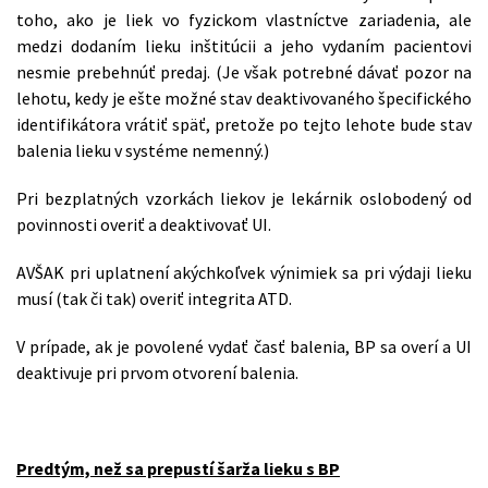
toho, ako je liek vo fyzickom vlastníctve zariadenia, ale
medzi dodaním lieku inštitúcii a jeho vydaním pacientovi
nesmie prebehnúť predaj. (Je však potrebné dávať pozor na
lehotu, kedy je ešte možné stav deaktivovaného špecifického
identifikátora vrátiť späť, pretože po tejto lehote bude stav
balenia lieku v systéme nemenný.)
Pri bezplatných vzorkách liekov je lekárnik oslobodený od
povinnosti overiť a deaktivovať UI.
AVŠAK pri uplatnení akýchkoľvek výnimiek sa pri výdaji lieku
musí (tak či tak) overiť integrita ATD.
V prípade, ak je povolené vydať časť balenia, BP sa overí a UI
deaktivuje pri prvom otvorení balenia.
Predtým, než sa prepustí šarža lieku s BP