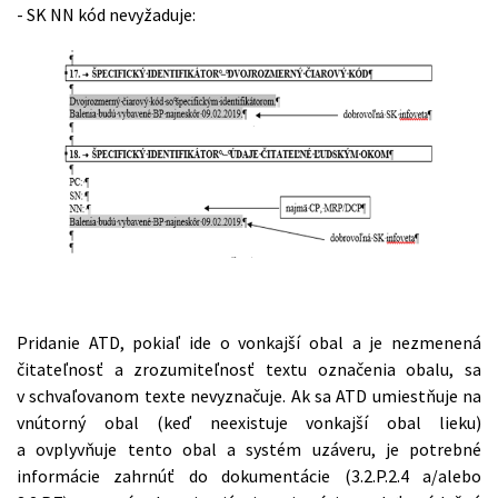
- SK NN kód nevyžaduje:
Pridanie ATD, pokiaľ ide o vonkajší obal a je nezmenená
čitateľnosť a zrozumiteľnosť textu označenia obalu, sa
v schvaľovanom texte nevyznačuje. Ak sa ATD umiestňuje na
vnútorný obal (keď neexistuje vonkajší obal lieku)
a ovplyvňuje tento obal a systém uzáveru, je potrebné
informácie zahrnúť do dokumentácie (3.2.P.2.4 a/alebo