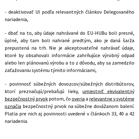
- deaktivovať UI podľa relevantných článkov Delegovaného
nariadenia,
- dbať na to, aby údaje nahrávané do EU-HUBu boli presné,
úplné, aby tam boli nahrané predtým, ako je daná šarža
prepustená na trh. Nie je akceptovateľné nahrávať údaje,
ktoré by obsahovali informácie zahrňujúce výrobný odpad
alebo len plánovanú výrobu a to z dôvodu, aby sa zamedzilo
zaťažovaniu systému týmito informáciami,
- povinnosť súbežných dovozcov/súbežných distribútorov,
ktorí preznačujú/prebaľujú lieky,
umiestniť ekvivalentný
bezpečnostný prvok
potom, čo
overia
a
relevantne v systéme
označia
bezpečnostný prvok na súbežne dovážanom balení.
Platia pre nich aj povinnosti uvedené v článkoch 33, 40 a 42
nariadenia.