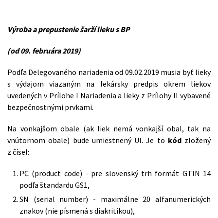
Výroba a prepustenie šarží lieku s BP
(od 09. februára 2019)
Podľa Delegovaného nariadenia od 09.02.2019 musia byť lieky
s výdajom viazaným na lekársky predpis okrem liekov
uvedených v Prílohe I Nariadenia a lieky z Prílohy II vybavené
bezpečnostnými prvkami.
Na vonkajšom obale (ak liek nemá vonkajší obal, tak na
vnútornom obale) bude umiestnený UI. Je to
kód
zložený
z čísel:
PC (product code) - pre slovenský trh formát GTIN 14
podľa štandardu GS1,
SN (serial number) - maximálne 20 alfanumerických
znakov (nie písmená s diakritikou),