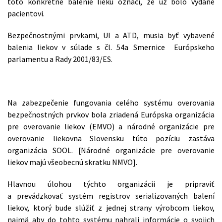
toto konkrétne balenie lieku označí, že už bolo vydané
pacientovi.
Bezpečnostnými prvkami, UI a ATD, musia byť vybavené
balenia liekov v súlade s čl. 54a Smernice Európskeho
parlamentu a Rady 2001/83/ES.
Na zabezpečenie fungovania celého systému overovania
bezpečnostných prvkov bola zriadená Európska organizácia
pre overovanie liekov (EMVO) a národné organizácie pre
overovanie liekovna Slovensku túto pozíciu zastáva
organizácia SOOL. [Národné organizácie pre overovanie
liekov majú všeobecnú skratku NMVO].
Hlavnou úlohou týchto organizácii je pripraviť
a prevádzkovať systém registrov serializovaných balení
liekov, ktorý bude slúžiť z jednej strany výrobcom liekov,
najmä aby do tohto systému nahrali informácie o svojich