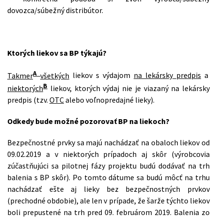
dovozca/súbežný distribútor.
Ktorých liekov sa BP týkajú?
A
Takmer
všetkých
liekov s výdajom
na lekársky predpis
a
B
niektorých
liekov, ktorých výdaj nie je viazaný na lekársky
predpis (tzv.
OTC
alebo voľnopredajné lieky).
Odkedy bude možné pozorovať BP na liekoch?
Bezpečnostné prvky sa majú nachádzať na obaloch liekov od
09.02.2019 a v niektorých prípadoch aj skôr (výrobcovia
zúčastňujúci sa pilotnej fázy projektu budú dodávať na trh
balenia s BP skôr). Po tomto dátume sa budú môcť na trhu
nachádzať ešte aj lieky bez bezpečnostných prvkov
(prechodné obdobie), ale len v prípade, že šarže týchto liekov
boli prepustené na trh pred 09. februárom 2019. Balenia zo