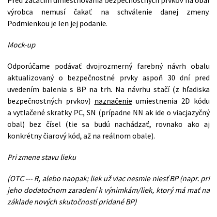
Pred začatím umiestňovania bezpečnostných prvkov na obal
výrobca nemusí čakať na schválenie danej zmeny.
Podmienkou je len jej podanie.
Mock-up
Odporúčame podávať dvojrozmerný farebný návrh obalu
aktualizovaný o bezpečnostné prvky aspoň 30 dní pred
uvedením balenia s BP na trh. Na návrhu stačí (z hľadiska
bezpečnostných prvkov)
naznačenie
umiestnenia 2D kódu
a vytlačené skratky PC, SN (prípadne NN ak ide o viacjazyčný
obal) bez čísel (tie sa budú nachádzať, rovnako ako aj
konkrétny čiarový kód, až na reálnom obale).
Pri zmene stavu lieku
(OTC --- R, alebo naopak; liek už viac nesmie niesť BP (napr. pri
jeho dodatočnom zaradení k výnimkám/liek, ktorý má mať na
základe nových skutočností pridané BP)