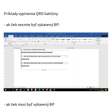
Príklady vyplnenia QRD šablóny:
- ak liek nesmie byť vybavený BP:
- ak liek musí byť vybavený BP