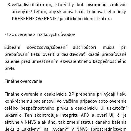
veľkodistribútorom, ktorý by bol písomnou zmluvou
určený držiteľom, aby skladoval a distribuoval jeho lieky,
PREBEHNE OVERENIE špecifického identifikátora.
- tzv. overenie z rizikových dôvodov
Súbežní dovozcovia/súbežní distribútori musia pri
prebaľovaní lieku overiť a deaktivovať každé prebaľované
balenie pred umiestnením ekvivalentného bezpečnostného
prvku.
Finálne overovanie
Finálne overenie a deaktivácia BP prebehne pri výdaji lieku
konkrétnemu pacientovi. Vo väčšine prípadov toto overenie
celého bezpečnostného prvku a deaktiváciu UI uskutoční
lekárnik. Ten skontroluje integritu ATD a overí UI, či je
aktívne v NMVS a ak áno, tak zmení status daného balenia
lieku z „aktívny“ na „vydaný“ v NMVS (prostredníctvom