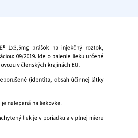
DE® 1x3,5mg prášok na injekčný roztok,
ciou: 09/2019. Ide o balenie lieku určené
dovozu v členských krajinách EU.
 neporušené (identita, obsah účinnej látky
 je nalepená na liekovke.
chytený liek je v poriadku a v plnej miere