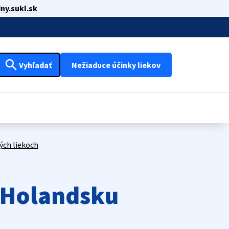
ny.sukl.sk
search
Vyhľadať
Nežiaduce účinky liekov
ých liekoch
v Holandsku