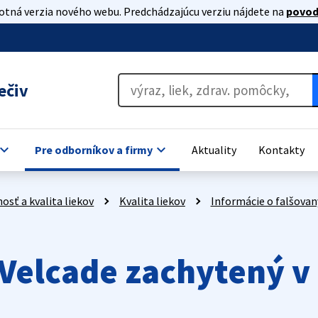
lotná verzia nového webu. Predchádzajúcu verziu nájdete na
povod
ečiv
oard_arrow_down
keyboard_arrow_down
Pre odborníkov a firmy
Aktuality
Kontakty
osť a kvalita liekov
Kvalita liekov
Informácie o falšovan
u Velcade zachytený 