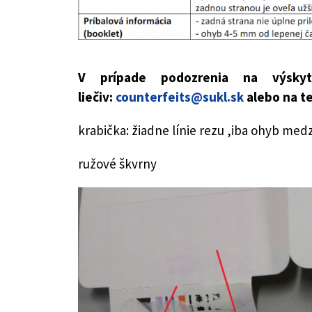
V prípade podozrenia na výskyt
liečiv:
counterfeits@sukl.sk
alebo na te
krabička: žiadne línie rezu ,iba ohyb med
ružové škvrny