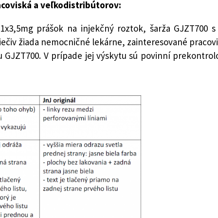
coviská a veľkodistribútorov:
3,5mg prášok na injekčný roztok, šarža GJZT700 s e
liečiv žiada nemocničné lekárne, zainteresované pracovi
u GJZT700. V prípade jej výskytu sú povinní prekontrol