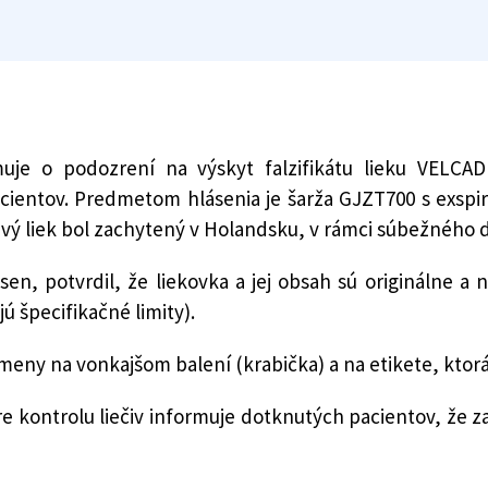
rmuje o podozrení na výskyt falzifikátu lieku VELCA
ientov. Predmetom hlásenia je šarža GJZT700 s exspirá
rivý liek bol zachytený v Holandsku, v rámci súbežného 
ssen, potvrdil, že liekovka a jej obsah sú originálne a
 špecifikačné limity).
ny na vonkajšom balení (krabička) a na etikete, ktorá
e kontrolu liečiv informuje dotknutých pacientov, že za