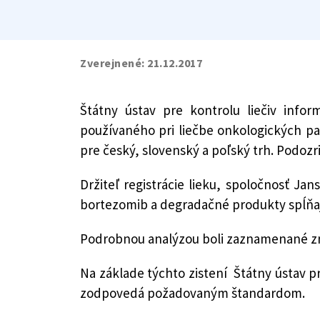
Zverejnené:
21.12.2017
Štátny ústav pre kontrolu liečiv info
používaného pri liečbe onkologických pac
pre český, slovenský a poľský trh. Podoz
Držiteľ registrácie lieku, spoločnosť Jan
bortezomib a degradačné produkty spĺňajú
Podrobnou analýzou boli zaznamenané zme
Na základe týchto zistení Štátny ústav pr
zodpovedá požadovaným štandardom.