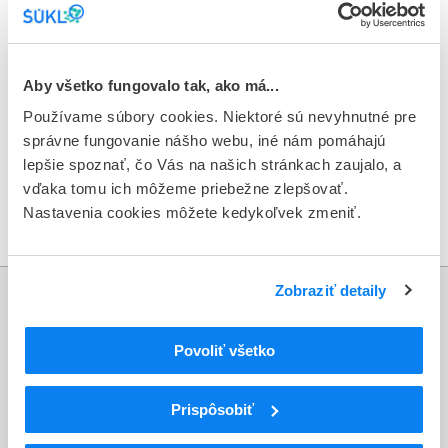
svojich dodávateľov liekov.
V prípade podozrenia na výskyt daných balení, bezodkladne
kontaktujte ŠÚKL na:
counterfeits@sukl.sk
alebo na
Aby všetko fungovalo tak, ako má...
telefónnom čísle: 02/50 701 276.
Používame súbory cookies. Niektoré sú nevyhnutné pre
správne fungovanie nášho webu, iné nám pomáhajú
lepšie spoznať, čo Vás na našich stránkach zaujalo, a
Zoznam odcudzených liekov
vďaka tomu ich môžeme priebežne zlepšovať.
Nastavenia cookies môžete kedykoľvek zmeniť.
Zverejnené 20. 9. 2018
Zobraziť detaily
Informácie
Povoliť všetko
Aktuality
Dotazník spokojnosti zákazníka
Prispôsobiť
Sťažnosti a petície