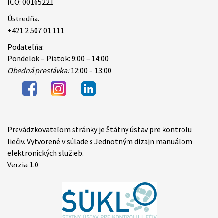
IČO: 00165221
Ústredňa:
+421 2 507 01 111
Podateľňa:
Pondelok – Piatok: 9:00 – 14:00
Obedná prestávka:
12:00 – 13:00
Prevádzkovateľom stránky je Štátny ústav pre kontrolu
Items
liečiv. Vytvorené v súlade s Jednotným dizajn manuálom
elektronických služieb.
Verzia 1.0