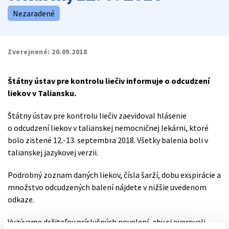
Nezaradené
Zverejnené:
20.09.2018
Štátny ústav pre kontrolu liečiv informuje o odcudzení
liekov v Taliansku.
Štátny ústav pre kontrolu liečiv zaevidoval hlásenie
o odcudzení liekov v talianskej nemocničnej lekárni, ktoré
bolo zistené 12.-13. septembra 2018. Všetky balenia boli v
talianskej jazykovej verzii.
Podrobný zoznam daných liekov, čísla šarží, dobu exspirácie a
množstvo odcudzených balení nájdete v nižšie uvedenom
odkaze.
Vyzývame držiteľov príslušných povolení, aby si overovali