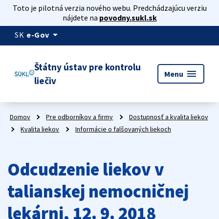
Toto je pilotná verzia nového webu. Predchádzajúcu verziu
nájdete na
povodny.sukl.sk
arrow_drop_down
SK
e-Gov
Štátny ústav pre kontrolu
menu
Menu
liečiv
Domov
Pre odborníkov a firmy
Dostupnosť a kvalita liekov
Kvalita liekov
Informácie o falšovaných liekoch
Odcudzenie liekov v
talianskej nemocničnej
lekárni, 12. 9. 2018