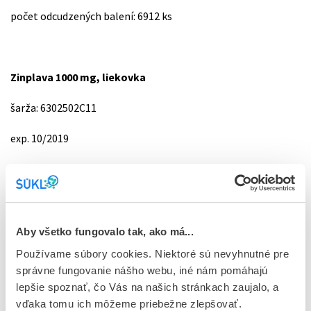
počet odcudzených balení: 6912 ks
Zinplava 1000 mg, liekovka
šarža: 6302502C11
exp. 10/2019
počet odcudzených balení: 20 ks
Zinplava 1000 mg, liekovka
Aby všetko fungovalo tak, ako má...
Používame súbory cookies. Niektoré sú nevyhnutné pre
šarža: 8302501003
správne fungovanie nášho webu, iné nám pomáhajú
lepšie spoznať, čo Vás na našich stránkach zaujalo, a
exp. 01/2021
vďaka tomu ich môžeme priebežne zlepšovať.