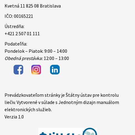
Kvetná 11 825 08 Bratislava
IČO: 00165221
Ústredňa:
+421 2 507 01 111
Podateľňa:
Pondelok – Piatok: 9:00 – 14:00
Obedná prestávka:
12:00 – 13:00
Prevádzkovateľom stránky je Štátny ústav pre kontrolu
Items
liečiv. Vytvorené v súlade s Jednotným dizajn manuálom
elektronických služieb.
Verzia 1.0