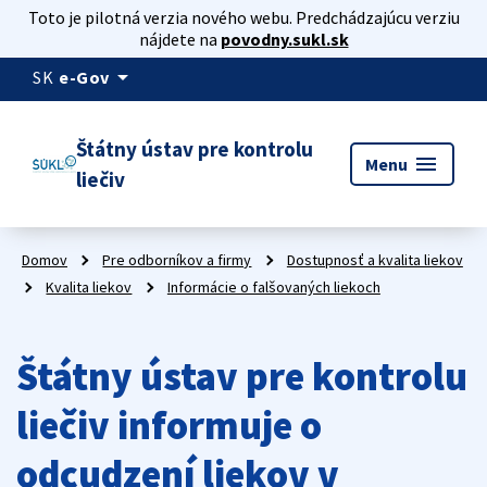
Toto je pilotná verzia nového webu. Predchádzajúcu verziu
nájdete na
povodny.sukl.sk
arrow_drop_down
SK
e-Gov
Štátny ústav pre kontrolu
menu
Menu
liečiv
Domov
Pre odborníkov a firmy
Dostupnosť a kvalita liekov
Kvalita liekov
Informácie o falšovaných liekoch
Štátny ústav pre kontrolu
liečiv informuje o
odcudzení liekov v