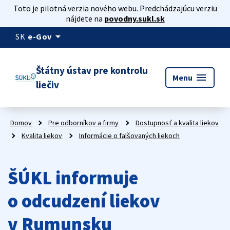
Toto je pilotná verzia nového webu. Predchádzajúcu verziu
nájdete na
povodny.sukl.sk
arrow_drop_down
SK
e-Gov
Štátny ústav pre kontrolu
menu
Menu
liečiv
Domov
Pre odborníkov a firmy
Dostupnosť a kvalita liekov
Kvalita liekov
Informácie o falšovaných liekoch
ŠÚKL informuje
o odcudzení liekov
v Rumunsku