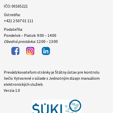
IČO: 00165221
Ústredňa:
+421 2 507 01 111
Podateľňa:
Pondelok – Piatok: 9:00 – 14:00
Obedná prestávka:
12:00 – 13:00
Prevádzkovateľom stránky je Štátny ústav pre kontrolu
Items
liečiv. Vytvorené v súlade s Jednotným dizajn manuálom
elektronických služieb.
Verzia 1.0