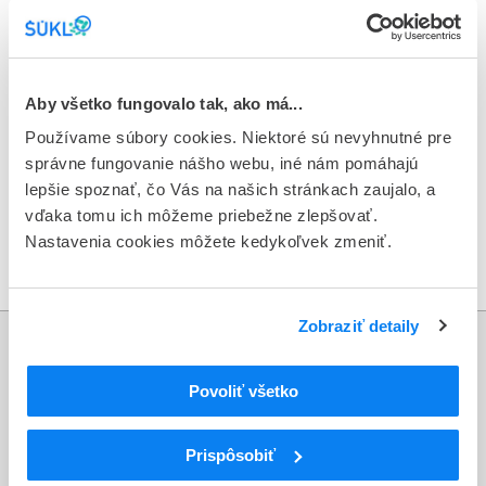
TARCEVA tablety 150 mg – šarža 4313B04, exp. 04/2020 –
odcudzené množstvo: 480 balení
Vyzývame držiteľov príslušných povolení, aby si overovali
Aby všetko fungovalo tak, ako má...
svojich dodávateľov liekov.
Používame súbory cookies. Niektoré sú nevyhnutné pre
V prípade podozrenia na výskyt daných balení, bezodkladne
správne fungovanie nášho webu, iné nám pomáhajú
kontaktujte ŠÚKL na:
counterfeits@sukl.sk
alebo na
lepšie spoznať, čo Vás na našich stránkach zaujalo, a
telefónnom čísle: 02/50 701 276.
vďaka tomu ich môžeme priebežne zlepšovať.
Nastavenia cookies môžete kedykoľvek zmeniť.
Zverejnené: 15. 11. 2018
Zobraziť detaily
Informácie
Povoliť všetko
Aktuality
Prispôsobiť
Dotazník spokojnosti zákazníka