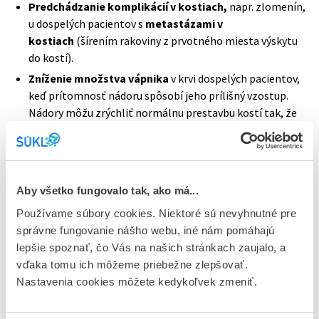
Predchádzanie komplikácií v kostiach,
napr. zlomenín,
u dospelých pacientov s
metastázami v
kostiach
(šírením rakoviny z prvotného miesta výskytu
do kostí).
Zníženie množstva vápnika
v krvi dospelých pacientov,
keď prítomnosť nádoru spôsobí jeho prílišný vzostup.
Nádory môžu zrýchliť normálnu prestavbu kostí tak, že
sa zvýši uvoľňovanie vápnika z kostí. Tento stav sa
označuje ako hyperkalciémia vyvolaná nádorom (TIH).
Dostupnosť liečby pre pacientov týmto rozhodnutím
Aby všetko fungovalo tak, ako má...
ohrozená nie je, na trhu sú k dispozícii iné lieky s tou istou
Používame súbory cookies. Niektoré sú nevyhnutné pre
účinnou látkou.
správne fungovanie nášho webu, iné nám pomáhajú
lepšie spoznať, čo Vás na našich stránkach zaujalo, a
Podľa informácie držiteľa registrácie neboli doposiaľ hlásené
vďaka tomu ich môžeme priebežne zlepšovať.
nežiaduce reakcie súvisiace s týmto nedostatkom v kvalite.
Nastavenia cookies môžete kedykoľvek zmeniť.
Rovnako ani ŠÚKL nedostal žiadne hlásenia na nežiaduci
účinok súvisiaci s týmto nedostatkom.