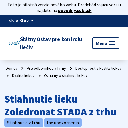
Toto je pilotná verzia nového webu. Predchádzajúcu verziu
nájdete na
povodny.sukl.sk
arrow_drop_down
SK
e-Gov
Štátny ústav pre kontrolu
menu
Menu
liečiv
Domov
Pre odborníkov a firmy
Dostupnosť a kvalita liekov
Kvalita liekov
Oznamy o stiahnutí liekov
Stiahnutie lieku
Zoledronat STADA z trhu
Stiahnutie z trhu
Iné upozornenia