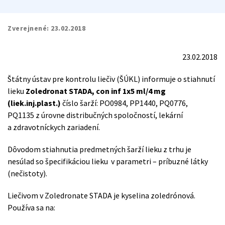
Zverejnené:
23.02.2018
23.02.2018
Štátny ústav pre kontrolu liečiv (ŠÚKL) informuje o stiahnutí
lieku
Zoledronat STADA, con inf 1x5 ml/4 mg
(liek.inj.plast.)
číslo šarží: PO0984, PP1440, PQ0776,
PQ1135 z úrovne distribučných spoločností, lekární
a zdravotníckych zariadení.
Dôvodom stiahnutia predmetných šarží lieku z trhu je
nesúlad so špecifikáciou lieku v parametri – príbuzné látky
(nečistoty).
Liečivom v Zoledronate STADA je kyselina zoledrónová.
Používa sa na: