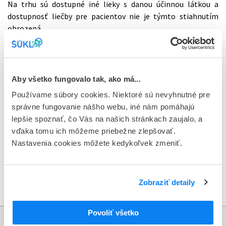
Na trhu sú dostupné iné lieky s danou účinnou látkou a
dostupnosť liečby pre pacientov nie je týmto stiahnutím
ohrozená.
Jodid draselný sa užíva v prípadoch jadrovej havárie alebo
havárie jadrového reaktora na ochranu pred vychytávaním
rádioaktívneho jódu štítnou žľazou.
Aby všetko fungovalo tak, ako má...
Používame súbory cookies. Niektoré sú nevyhnutné pre
V prípade havárie jadrového reaktora, môže dôjsť k vylúčeniu
správne fungovanie nášho webu, iné nám pomáhajú
rádioaktívneho jódu. V prípade kontaminácie, štítna žľaza
lepšie spoznať, čo Vás na našich stránkach zaujalo, a
môže vychytať rádioaktívny jód. Zabrániť tomu môžeme
vďaka tomu ich môžeme priebežne zlepšovať.
pomocou užitia nerádioaktívneho jódu (napr. vo forme jodidu
Nastavenia cookies môžete kedykoľvek zmeniť.
draselného) pred alebo počas kontaminácie.
Zobraziť detaily
Oznámenie o stiahnutí lieku Jodid draselný z trhu
Povoliť všetko