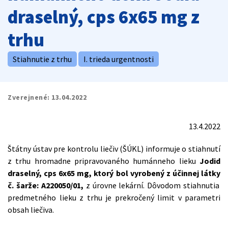
draselný, cps 6x65 mg z
trhu
Stiahnutie z trhu
I. trieda urgentnosti
Zverejnené:
13.04.2022
13.4.2022
Štátny ústav pre kontrolu liečiv (ŠÚKL) informuje o stiahnutí
z trhu hromadne pripravovaného humánneho lieku
Jodid
draselný, cps 6x65 mg,
ktorý bol vyrobený z účinnej látky
č. šarže:
A220050/01,
z úrovne lekární. Dôvodom stiahnutia
predmetného lieku z trhu je prekročený limit v parametri
obsah liečiva.