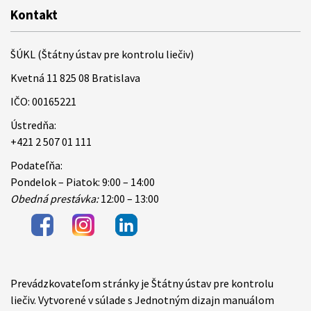
Kontakt
ŠÚKL (Štátny ústav pre kontrolu liečiv)
Kvetná 11 825 08 Bratislava
IČO: 00165221
Ústredňa:
+421 2 507 01 111
Podateľňa:
Pondelok – Piatok: 9:00 – 14:00
Obedná prestávka:
12:00 – 13:00
Prevádzkovateľom stránky je Štátny ústav pre kontrolu
Items
liečiv. Vytvorené v súlade s Jednotným dizajn manuálom