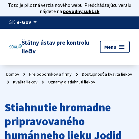
Toto je pilotná verzia nového webu. Predchádzajúcu verziu
nájdete na
povodny.sukl.sk
arrow_drop_down
SK
e-Gov
Štátny ústav pre kontrolu
menu
Menu
liečiv
Domov
Pre odborníkov a firmy
Dostupnosť a kvalita liekov
Kvalita liekov
Oznamy o stiahnutí liekov
Stiahnutie hromadne
pripravovaného
humánneho lieku Jodid