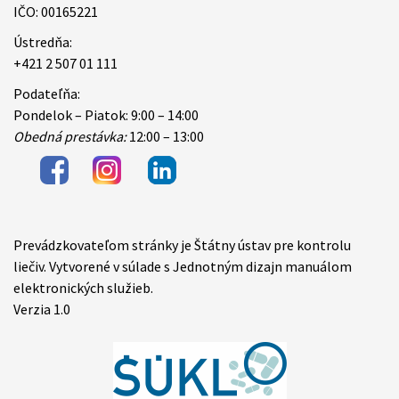
IČO: 00165221
Ústredňa:
+421 2 507 01 111
Podateľňa:
Pondelok – Piatok: 9:00 – 14:00
Obedná prestávka:
12:00 – 13:00
Prevádzkovateľom stránky je Štátny ústav pre kontrolu
Items
liečiv. Vytvorené v súlade s Jednotným dizajn manuálom
elektronických služieb.
Verzia 1.0