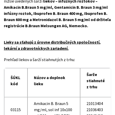
nižšie uvedených šarží
liekov – infúznych roztokov –
Amikacin B.Braun 5 mg/ml, Gentamicin B. Braun 3 mg/ml
infúzny roztok, Ibuprofen B. Braun 400 mg, Ibuprofen B.
Braun 600 mg a Metronidazol B. Braun 5 mg/ml od držiteľa
registrácie B.Braun Melsungen AG, Nemecko.
Lieky sa sťahujú z úrovne distribučných spoločností,
lekární a zdravotníckych zariadení.
Prehľad liekov a šarží stiahnutých z trhu:
Šarže
ŠÚKL
Názov a doplnok
stiahnuté
kód
lieku
z trhu
Amikacin B. Braun 5
21013404
03115
mg/ml, sol inf 10x100
21036403