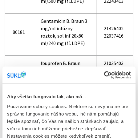
ml/500 mg (fľ.LDPE)
22243413
Gentamicin B. Braun 3
mg/ml infúzny
21426402
80181
roztok, sol inf 20x80
22037416
ml/240 mg (fľ. LDPE)
Ibuprofen B. Braun
21035403
4145C
600 mg, sol inf 10x600
21206403
mg/100 ml (fľ.LDPE)
22135409
Aby všetko fungovalo tak, ako má...
Ibuprofen B. Braun
21265403
4143C
400 mg, sol inf 10x400
21434403
Používame súbory cookies. Niektoré sú nevyhnutné pre
mg/100 ml (fľ.LDPE)
22133403
správne fungovanie nášho webu, iné nám pomáhajú
lepšie spoznať, čo Vás na našich stránkach zaujalo, a
vďaka tomu ich môžeme priebežne zlepšovať.
Metronidazol B. Braun
Nastavenia cookies môžete kedykoľvek zmeniť.