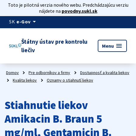
Toto je pilotná verzia nového webu. Predchádzajúcu verziu
nájdete na
povodny.sukl.sk
arrow_drop_down
SK
e-Gov
Štátny ústav pre kontrolu
menu
Menu
liečiv
Domov
Pre odborníkov a firmy
Dostupnosť a kvalita liekov
Kvalita liekov
Oznamy o stiahnutí liekov
Stiahnutie liekov
Amikacin B. Braun 5
mg/ml, Gentamicin B.