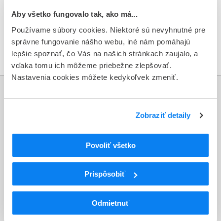
Aby všetko fungovalo tak, ako má...
Oznámenie o stiahnutí lieku Angusta z trhu
Používame súbory cookies. Niektoré sú nevyhnutné pre
správne fungovanie nášho webu, iné nám pomáhajú
Metodický pokyn pre distribučné spoločnosti, lekárne
lepšie spoznať, čo Vás na našich stránkach zaujalo, a
a zdravotnícke zariadenia
vďaka tomu ich môžeme priebežne zlepšovať.
Nastavenia cookies môžete kedykoľvek zmeniť.
Informácie
Zobraziť detaily
Aktuality
Dotazník spokojnosti zákazníka
Povoliť všetko
Sťažnosti a petície
Prispôsobiť
Poskytovanie informácií
Ochrana osobných údajov
Odmietnuť