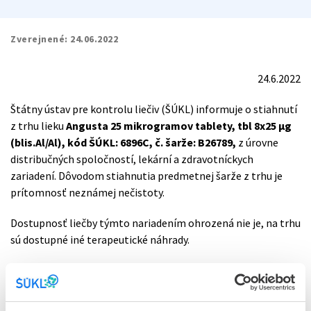
Zverejnené:
24.06.2022
24.6.2022
Štátny ústav pre kontrolu liečiv (ŠÚKL) informuje o stiahnutí
z trhu lieku
Angusta 25 mikrogramov tablety, tbl 8x25 µg
(blis.Al/Al), kód ŠÚKL: 6896C, č. šarže: B26789,
z úrovne
distribučných spoločností, lekární a zdravotníckych
zariadení. Dôvodom stiahnutia predmetnej šarže z trhu je
prítomnosť neznámej nečistoty.
Dostupnosť liečby týmto nariadením ohrozená nie je, na trhu
sú dostupné iné terapeutické náhrady.
Angusta obsahuje liečivo mizoprostol. Angusta sa používa na
spustenie pôrodného procesu.