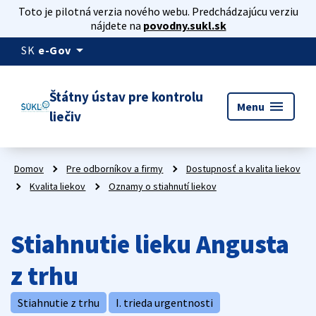
Toto je pilotná verzia nového webu. Predchádzajúcu verziu
nájdete na
povodny.sukl.sk
arrow_drop_down
SK
e-Gov
Štátny ústav pre kontrolu
menu
Menu
liečiv
Domov
Pre odborníkov a firmy
Dostupnosť a kvalita liekov
Kvalita liekov
Oznamy o stiahnutí liekov
Stiahnutie lieku Angusta
z trhu
Stiahnutie z trhu
I. trieda urgentnosti