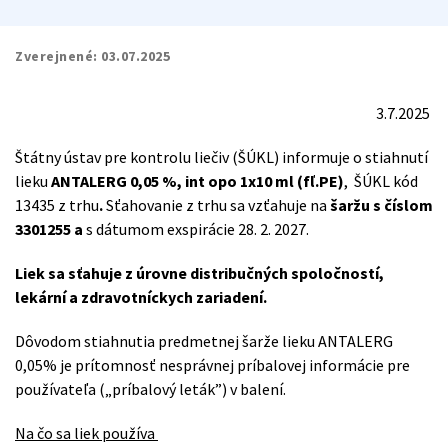
Zverejnené:
03.07.2025
3.7.2025
Štátny ústav pre kontrolu liečiv (ŠÚKL) informuje o stiahnutí
lieku
ANTALERG 0,05 %, int opo 1x10 ml (fľ.PE)
, ŠÚKL kód
13435
z trhu
.
Sťahovanie z trhu sa vzťahuje na
šaržu s číslom
3301255 a
s dátumom exspirácie 28. 2. 2027.
Liek sa sťahuje z úrovne distribučných spoločností,
lekární a zdravotníckych zariadení.
Dôvodom stiahnutia predmetnej šarže lieku ANTALERG
0,05% je prítomnosť nesprávnej príbalovej informácie pre
používateľa (
„
príbalový leták”) v balení.
Na čo sa liek používa