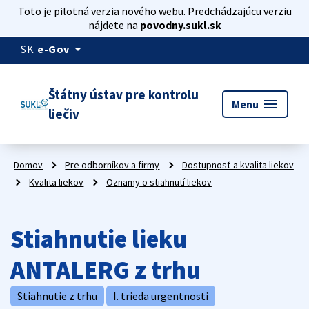
Toto je pilotná verzia nového webu. Predchádzajúcu verziu
nájdete na
povodny.sukl.sk
arrow_drop_down
SK
e-Gov
Štátny ústav pre kontrolu
menu
Menu
liečiv
Domov
Pre odborníkov a firmy
Dostupnosť a kvalita liekov
Kvalita liekov
Oznamy o stiahnutí liekov
Stiahnutie lieku
ANTALERG z trhu
Stiahnutie z trhu
I. trieda urgentnosti