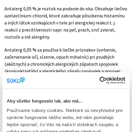
Antalerg 0,05 % je roztok na podanie do oka. Obsahuje liečivo
azelastínium-chlorid, ktoré zabraňuje pôsobeniu histamínu
a iných látok vznikajúcich v tele pri alergickej reakcii t. j.
reakcii z precitlivenosti napr. na peľ, prach, srsť zvierat,
roztoče a iné alergény.
Antalerg 0,05 % sa používa k liečbe príznakov (svrbenie,
začervenanie očí, slzenie, opuch mihalníc) pri prudkých
(akútnych) a chronických alergických zápaloch spojoviek
(konjunktivitídy) a alergického zápalu spojoviek a nosovej
sliznice (rinokonjunktivitídy), najmä pri sennej nádche.
Ak užívate dotknutú šaržu lieku, liečbu nie je potrebné
prerušovať.
Samotný liek spĺňa všetky požiadavky na
Aby všetko fungovalo tak, ako má...
účinnosť, bezpečnosť a kvalitu. V balení sa však nachádza
Používame súbory cookies. Niektoré sú nevyhnutné pre
písomná informácia určená pre iný liek. Správnu písomnú
správne fungovanie nášho webu, iné nám pomáhajú
informáciu pre používateľa lieku ANTALERG 0,05 %
nájdete
lepšie spoznať, čo Vás na našich stránkach zaujalo, a
na webovej stránke Štátneho ústavu pre kontrolu liečiv
TU
.
vďaka tomu ich môžeme priebežne zlepšovať.