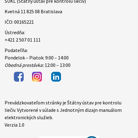
ŠÚKL (Štátny ústav pre kontrolu liečiv)
Kvetná 11 825 08 Bratislava
IČO: 00165221
Ústredňa:
+421 2 507 01 111
Podateľňa:
Pondelok – Piatok: 9:00 – 14:00
Obedná prestávka:
12:00 – 13:00
Prevádzkovateľom stránky je Štátny ústav pre kontrolu
Items
liečiv. Vytvorené v súlade s Jednotným dizajn manuálom
elektronických služieb.
Verzia 1.0