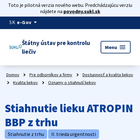
Toto je pilotná verzia nového webu. Predchádzajúcu verziu
nájdete na
povodny.sukl.sk
arrow_drop_down
SK
e-Gov
Štátny ústav pre kontrolu
menu
Menu
liečiv
Domov
Pre odborníkov a firmy
Dostupnosť a kvalita liekov
Kvalita liekov
Oznamy o stiahnutí liekov
Stiahnutie lieku ATROPIN
BBP z trhu
Stiahnutie z trhu
II. trieda urgentnosti