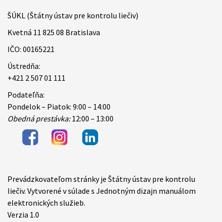
ŠÚKL (Štátny ústav pre kontrolu liečiv)
Kvetná 11 825 08 Bratislava
IČO: 00165221
Ústredňa:
+421 2 507 01 111
Podateľňa:
Pondelok – Piatok: 9:00 – 14:00
Obedná prestávka:
12:00 – 13:00
Prevádzkovateľom stránky je Štátny ústav pre kontrolu
Items
liečiv. Vytvorené v súlade s Jednotným dizajn manuálom
elektronických služieb.
Verzia 1.0