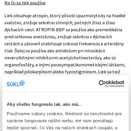
Na čo sa liek používa
Liek obsahuje atropín, ktorý pôsobí spazmolyticky na hladké
svalstvo, znižuje sekréciu slinných, potných žliaz a žliaz
dýchacích ciest. ATROPIN BBP sa používa ako premedikácia
pred celkovou anestéziou, znižuje sekréciu v dýchacích
cestách a zároveň stabilizuje srdcovú frekvenciu a arteriálny
tlak. Ďalej sa používa ako antidotum pri intoxikácii
ireverzibilnými inhibítormi acetylcholínesterázy, ako sú
organofosfáty, a inými parasympatikomimetickými látkami,
napríklad pilokarpínom alebo fyzostigmínom. Liek sa tiež
používa pri liečbe bradykardicko-hypotenzívneho syndrómu,
najmä pri akútnom infarkte myokardu s postihnutím spodnej
a zadnej steny myokardu. Používa sa aj pri podozrení na
akútnu koronárnu príhodu, ak tepová frekvencia klesne pod
Aby všetko fungovalo tak, ako má...
45/min. Okrem toho slúži ako pomocný liek pri
bradykardiách, ktoré môžu byť spôsobené digitalisovými
Používame súbory cookies. Niektoré sú nevyhnutné pre
kardiotonikami. V kardiológii sa ATROPIN BBP používa aj ako
správne fungovanie nášho webu, iné nám pomáhajú
súčasť atropínového testu, ktorý pomáha diagnostikovať
lepšie spoznať, čo Vás na našich stránkach zaujalo, a