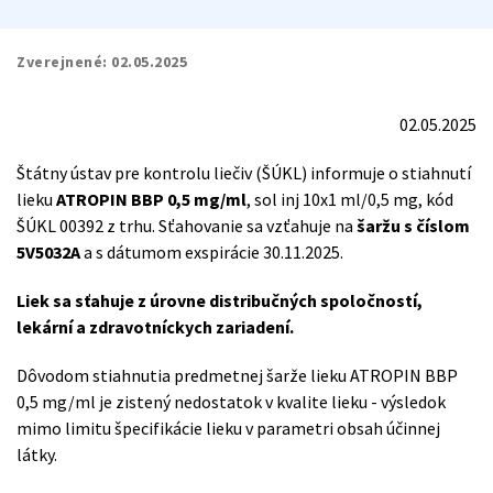
Zverejnené:
02.05.2025
02.05.2025
Štátny ústav pre kontrolu liečiv (ŠÚKL) informuje o stiahnutí
lieku
ATROPIN BBP 0,5 mg/ml
, sol inj 10x1 ml/0,5 mg, kód
ŠÚKL 00392 z trhu. Sťahovanie sa vzťahuje na
šaržu s číslom
5V5032A
a s dátumom exspirácie 30.11.2025.
Liek sa sťahuje z úrovne distribučných spoločností,
lekární a zdravotníckych zariadení.
Dôvodom stiahnutia predmetnej šarže lieku ATROPIN BBP
0,5 mg/ml je zistený nedostatok v kvalite lieku - výsledok
mimo limitu špecifikácie lieku v parametri obsah účinnej
látky.