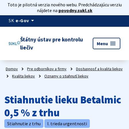
Toto je pilotná verzia nového webu. Predchádzajúcu verziu
nájdete na
povodny.sukl.sk
arrow_drop_down
SK
e-Gov
Štátny ústav pre kontrolu
menu
Menu
liečiv
Domov
Pre odborníkov a firmy
Dostupnosť a kvalita liekov
Kvalita liekov
Oznamy o stiahnutí liekov
Stiahnutie lieku Betalmic
0,5 % z trhu
Stiahnutie z trhu
I. trieda urgentnosti