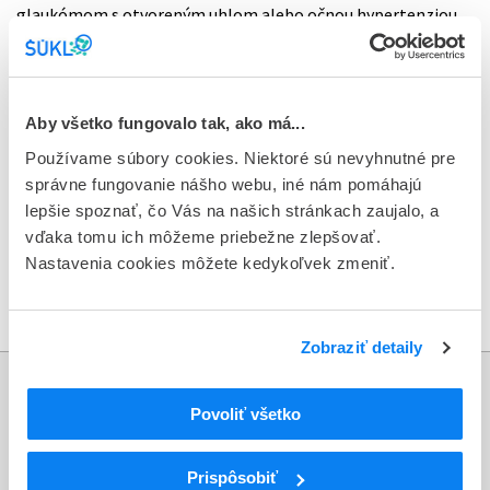
glaukómom s otvoreným uhlom alebo očnou hypertenziou.
Môže sa používať samostatne alebo v kombinácii s ďalšími
očnými instiláciami, ktoré znižujú vnútroočný tlak.
Na slovenskom trhu sú pre pacientov k dispozícii iné lieky
Aby všetko fungovalo tak, ako má...
s rovnakou účinnou látkou, a taktiež ďalšie terapeutické
Používame súbory cookies. Niektoré sú nevyhnutné pre
náhrady v podobe liekov určených na rovnaké indikácie. O
správne fungovanie nášho webu, iné nám pomáhajú
ďalšej liečbe je nutné poradiť sa s ošetrujúcim lekárom.
lepšie spoznať, čo Vás na našich stránkach zaujalo, a
vďaka tomu ich môžeme priebežne zlepšovať.
Oznámenie o stiahnutí lieku Betalmic 0,5% trhu
Nastavenia cookies môžete kedykoľvek zmeniť.
Metodický pokyn pre distribučné spoločnosti, lekárne
a zdravotnícke zariadenia
Zobraziť detaily
Informácie
Povoliť všetko
Aktuality
Prispôsobiť