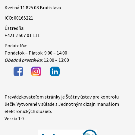
Kvetná 11 825 08 Bratislava
IČO: 00165221
Ústredňa:
+421 2 507 01 111
Podateľňa:
Pondelok – Piatok: 9:00 – 14:00
Obedná prestávka:
12:00 – 13:00
Prevádzkovateľom stránky je Štátny ústav pre kontrolu
Items
liečiv. Vytvorené v súlade s Jednotným dizajn manuálom
elektronických služieb.
Verzia 1.0