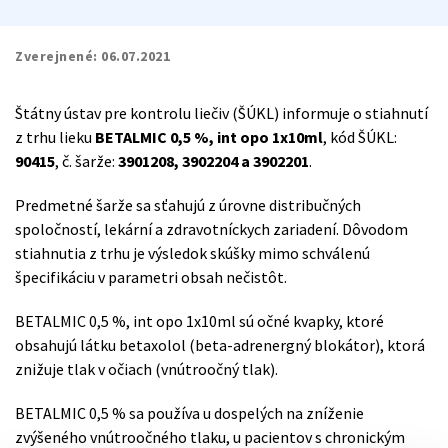
Zverejnené:
06.07.2021
Štátny ústav pre kontrolu liečiv (ŠÚKL) informuje o stiahnutí
z trhu lieku
BETALMIC 0,5 %, int opo 1x10ml
, kód ŠÚKL:
90415
, č. šarže:
3901208, 3902204 a 3902201
.
Predmetné šarže sa sťahujú z úrovne distribučných
spoločností, lekární a zdravotníckych zariadení. Dôvodom
stiahnutia z trhu je výsledok skúšky mimo schválenú
špecifikáciu v parametri obsah nečistôt.
BETALMIC 0,5 %, int opo 1x10ml sú očné kvapky, ktoré
obsahujú látku betaxolol (beta-adrenergný blokátor), ktorá
znižuje tlak v očiach (vnútroočný tlak).
BETALMIC 0,5 % sa používa u dospelých na zníženie
zvýšeného vnútroočného tlaku, u pacientov s chronickým