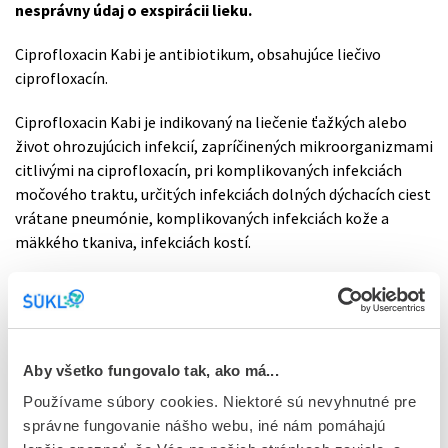
nesprávny údaj o exspirácii lieku.
Ciprofloxacin Kabi je antibiotikum, obsahujúce liečivo
ciprofloxacín.
Ciprofloxacin Kabi je indikovaný na liečenie ťažkých alebo
život ohrozujúcich infekcií, zapríčinených mikroorganizmami
citlivými na ciprofloxacín, pri komplikovaných infekciách
močového traktu, určitých infekciách dolných dýchacích ciest
vrátane pneumónie, komplikovaných infekciách kože a
mäkkého tkaniva, infekciách kostí.
Ciprofloxacin Kabi sa tiež používa na liečenie akútnych
infekcií dolných dýchacích ciest spôsobených
mikroorganizmom Pseudomonas aeruginosa u detí a
mladistvých s cystickou fibrózou vo veku 5-17 rokov (tiež
Aby všetko fungovalo tak, ako má...
nazývanou mukoviscidóza).
Používame súbory cookies. Niektoré sú nevyhnutné pre
Dostupnosť liečby pre pacientov týmto rozhodnutím
správne fungovanie nášho webu, iné nám pomáhajú