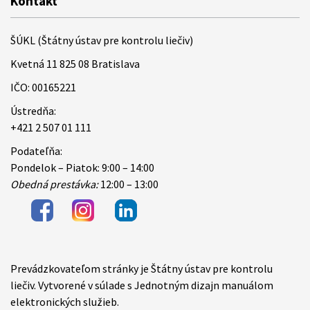
Kontakt
ŠÚKL (Štátny ústav pre kontrolu liečiv)
Kvetná 11 825 08 Bratislava
IČO: 00165221
Ústredňa:
+421 2 507 01 111
Podateľňa:
Pondelok – Piatok: 9:00 – 14:00
Obedná prestávka:
12:00 – 13:00
Prevádzkovateľom stránky je Štátny ústav pre kontrolu
Items
liečiv. Vytvorené v súlade s Jednotným dizajn manuálom
elektronických služieb.