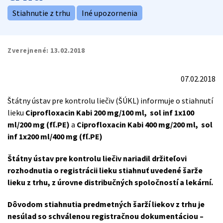
Stiahnutie z trhu
Iné upozornenia
Zverejnené:
13.02.2018
07.02.2018
Štátny ústav pre kontrolu liečiv (ŠÚKL) informuje o stiahnutí
lieku
Ciprofloxacin Kabi 200 mg/100 ml, sol inf 1x100
ml/200 mg (fľ.PE)
a
Ciprofloxacin Kabi 400 mg/200 ml, sol
inf 1x200 ml/400 mg (fľ.PE)
Štátny ústav pre kontrolu liečiv nariadil držiteľovi
rozhodnutia o registrácii lieku stiahnuť uvedené šarže
lieku z trhu, z úrovne distribučných spoločností a lekární.
Dôvodom stiahnutia predmetných šarží liekov z trhu je
nesúlad so schválenou registračnou dokumentáciou –