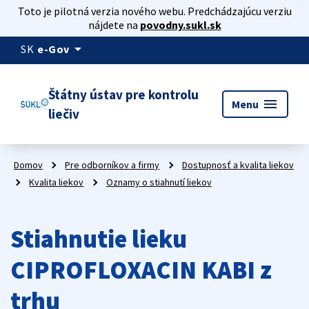
Toto je pilotná verzia nového webu. Predchádzajúcu verziu
nájdete na
povodny.sukl.sk
arrow_drop_down
SK
e-Gov
Štátny ústav pre kontrolu
menu
Menu
liečiv
Domov
Pre odborníkov a firmy
Dostupnosť a kvalita liekov
Kvalita liekov
Oznamy o stiahnutí liekov
Stiahnutie lieku
CIPROFLOXACIN KABI z
trhu