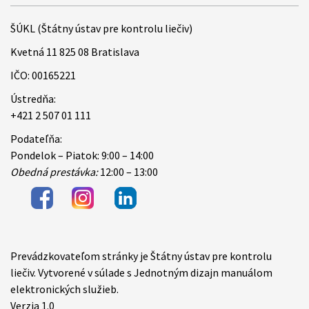
ŠÚKL (Štátny ústav pre kontrolu liečiv)
Kvetná 11 825 08 Bratislava
IČO: 00165221
Ústredňa:
+421 2 507 01 111
Podateľňa:
Pondelok – Piatok: 9:00 – 14:00
Obedná prestávka:
12:00 – 13:00
Prevádzkovateľom stránky je Štátny ústav pre kontrolu
Items
liečiv. Vytvorené v súlade s Jednotným dizajn manuálom
elektronických služieb.
Verzia 1.0