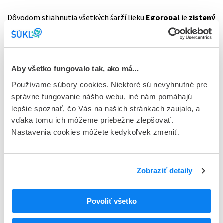
Dôvodom stiahnutia všetkých šarží lieku
Egoropal
je
zistený
nedostatok
vo výrobe lieku - nesúlad so správnou
výrobnou praxou.
Stiahnutie lieku má preventívny charakter
v záujme ochrany bezpečnosti a zdravia pacientov.
Aby všetko fungovalo tak, ako má...
Používame súbory cookies. Niektoré sú nevyhnutné pre
správne fungovanie nášho webu, iné nám pomáhajú
Na čo sa liek používa
lepšie spoznať, čo Vás na našich stránkach zaujalo, a
Egoropal obsahuje liečivo paliperidón, ktoré patrí do skupiny
vďaka tomu ich môžeme priebežne zlepšovať.
antipsychotík a používa sa ako udržiavacia liečba pri
Nastavenia cookies môžete kedykoľvek zmeniť.
príznakoch schizofrénie u dospelých pacientov
stabilizovaných na paliperidóne alebo risperidóne. Môže
pomôcť zmierniť príznaky ochorenia a zabrániť, aby sa tieto
Zobraziť detaily
príznaky vrátili.
Liečba pacientov nebude ohrozená, pretože na slovenskom
Povoliť všetko
trhu sú dostupné aj iné lieky s obsahom rovnakého liečiva v