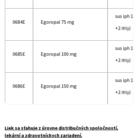
sus iph 1x7
0684E
Egoropal 75 mg
+2 ihly)
sus iph 1x1
0685E
Egoropal 100 mg
+2 ihly)
sus iph 1x1
0686E
Egoropal 150 mg
+2 ihly)
Liek sa sťahuje z úrovne distribučných spoločností,
lekární a zdravotníckych zariadení.