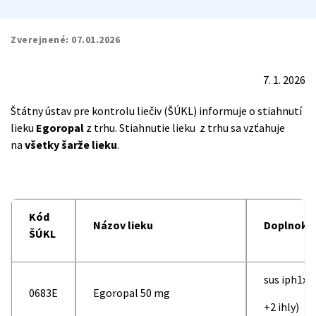
Zverejnené:
07.01.2026
7. 1. 2026
Štátny ústav pre kontrolu liečiv (ŠÚKL) informuje o stiahnutí
lieku
Egoropal
z trhu. Stiahnutie lieku z trhu sa vzťahuje
na
všetky šarže lieku
.
Kód
Názov lieku
Doplnok
ŠÚKL
sus iph1x50
0683E
Egoropal 50 mg
+2 ihly)