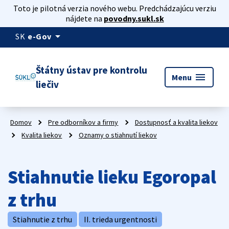
Toto je pilotná verzia nového webu. Predchádzajúcu verziu
nájdete na
povodny.sukl.sk
arrow_drop_down
SK
e-Gov
Štátny ústav pre kontrolu
menu
Menu
liečiv
Domov
Pre odborníkov a firmy
Dostupnosť a kvalita liekov
Kvalita liekov
Oznamy o stiahnutí liekov
Stiahnutie lieku Egoropal
z trhu
Stiahnutie z trhu
II. trieda urgentnosti