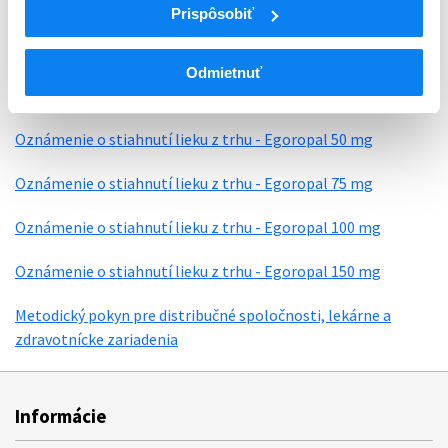
rovnakej liekovej forme, dávke a s rovnakými terapeutickými
Prispôsobiť
indikáciami. Rozhodnutie o vhodnej liečbe musí stanoviť
ošetrujúci lekár.
Odmietnuť
Oznámenie o stiahnutí lieku z trhu - Egoropal 50 mg
Oznámenie o stiahnutí lieku z trhu - Egoropal 75 mg
Oznámenie o stiahnutí lieku z trhu - Egoropal 100 mg
Oznámenie o stiahnutí lieku z trhu - Egoropal 150 mg
Metodický pokyn pre distribučné spoločnosti, lekárne a
zdravotnícke zariadenia
Informácie