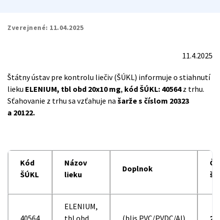
Zverejnené:
11.04.2025
11.4.2025
Štátny ústav pre kontrolu liečiv (ŠÚKL) informuje o stiahnutí
lieku
ELENIUM, tbl obd 20x10 mg
,
kód ŠÚKL: 40564
z trhu.
Sťahovanie z trhu sa vzťahuje na
šarže s číslom 20323
a 20122.
Kód
Názov
Čí
Doplnok
ŠÚKL
lieku
ša
ELENIUM,
40564
tbl obd
(blis.PVC/PVDC/Al)
20