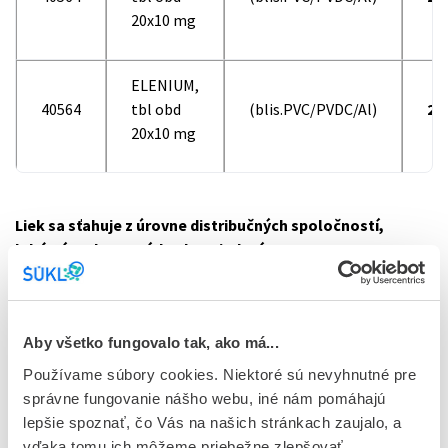
20x10 mg
ELENIUM,
40564
tbl obd
(blis.PVC/PVDC/Al)
20
20x10 mg
Liek sa sťahuje z úrovne distribučných spoločností,
lekární a zdravotníckych zariadení.
Dôvodom stiahnutia predmetných šarží lieku ELENIUM je
zistený nedostatok v kvalite lieku
-
nesúlad v špecifikácii
lieku v parametri disolúcie.
Aby všetko fungovalo tak, ako má...
Používame súbory cookies. Niektoré sú nevyhnutné pre
Na čo sa liek používa
správne fungovanie nášho webu, iné nám pomáhajú
lepšie spoznať, čo Vás na našich stránkach zaujalo, a
Liek obsahuje liečivo chlórdiazepoxid, ktoré má anxiolytické,
vďaka tomu ich môžeme priebežne zlepšovať.