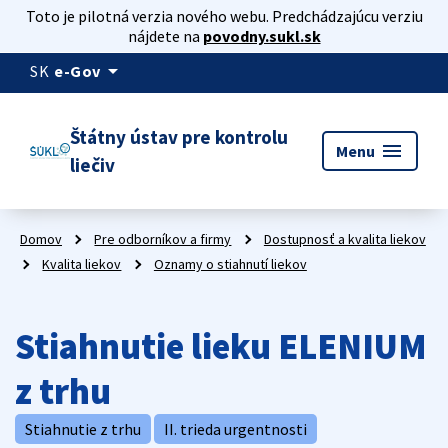
Toto je pilotná verzia nového webu. Predchádzajúcu verziu
nájdete na
povodny.sukl.sk
arrow_drop_down
SK
e-Gov
Štátny ústav pre kontrolu
menu
Menu
liečiv
Domov
Pre odborníkov a firmy
Dostupnosť a kvalita liekov
Kvalita liekov
Oznamy o stiahnutí liekov
Stiahnutie lieku ELENIUM
z trhu
Stiahnutie z trhu
II. trieda urgentnosti