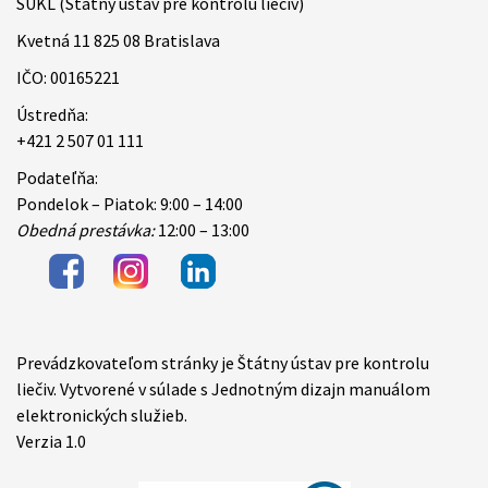
ŠÚKL (Štátny ústav pre kontrolu liečiv)
Kvetná 11 825 08 Bratislava
IČO: 00165221
Ústredňa:
+421 2 507 01 111
Podateľňa:
Pondelok – Piatok: 9:00 – 14:00
Obedná prestávka:
12:00 – 13:00
Prevádzkovateľom stránky je Štátny ústav pre kontrolu
Items
liečiv. Vytvorené v súlade s Jednotným dizajn manuálom
elektronických služieb.
Verzia 1.0