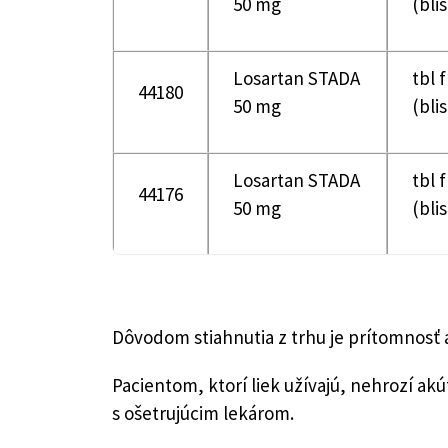
50 mg
(bli
Losartan STADA
tbl 
44180
50 mg
(bli
Losartan STADA
tbl 
44176
50 mg
(bli
Dôvodom stiahnutia z trhu je prítomnosť a
Pacientom, ktorí liek užívajú, nehrozí ak
s ošetrujúcim lekárom.