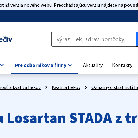
lotná verzia nového webu. Predchádzajúcu verziu nájdete na
povod
ečiv
oard_arrow_down
keyboard_arrow_down
Pre odborníkov a firmy
Aktuality
Kontakty
osť a kvalita liekov
Kvalita liekov
Oznamy o stiahnutí li
u Losartan STADA z t