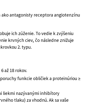
h ako antagonisty receptora angiotenzínu
obuje ich zúženie. To vedie k zvýšeniu
enie krvných ciev, čo následne znižuje
krovkou 2. typu.
6 až 18 rokov.
oruchy funkcie obličiek a proteinúriou ≥
i liekmi nazývanými inhibítory
vného tlaku) za vhodnú. Ak sa vaše