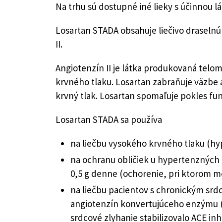
Na trhu sú dostupné iné lieky s účinnou lá
Losartan STADA obsahuje liečivo draselnú
II.
Angiotenzín II je látka produkovaná telom
krvného tlaku. Losartan zabraňuje väzbe a
krvný tlak. Losartan spomaľuje pokles fu
Losartan STADA sa používa
na liečbu vysokého krvného tlaku (hyp
na ochranu obličiek u hypertenzných 
0,5 g denne (ochorenie, pri ktorom 
na liečbu pacientov s chronickým srd
angiotenzín konvertujúceho enzýmu (A
srdcové zlyhanie stabilizovalo ACE inh