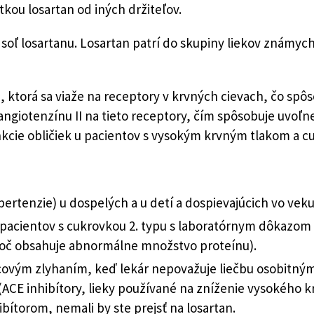
tkou losartan od iných držiteľov.
 soľ losartanu. Losartan patrí do skupiny liekov známyc
, ktorá sa viaže na receptory v krvných cievach, čo spôs
ngiotenzínu II na tieto receptory, čím spôsobuje uvoľn
nkcie obličiek u pacientov s vysokým krvným tlakom a cu
ertenzie) u dospelých a u detí a dospievajúcich vo veku 
pacientov s cukrovkou 2. typu s laboratórnym dôkazom p
moč obsahuje abnormálne množstvo proteínu).
covým zlyhaním, keď lekár nepovažuje liečbu osobitným
CE inhibítory, lieky používané na zníženie vysokého kr
ibítorom, nemali by ste prejsť na losartan.