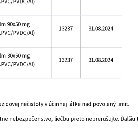
s.PVC/PVDC/Al)
flm 90x50 mg
13237
31.08.2024
s.PVC/PVDC/Al)
flm 30x50 mg
13237
31.08.2024
s.PVC/PVDC/Al)
zidovej nečistoty v účinnej látke nad povolený limit.
útne nebezpečenstvo, liečbu preto neprerušujte. Ďalšiu 