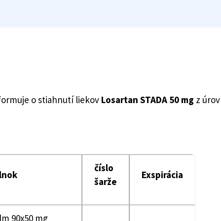
formuje o stiahnutí liekov
Losartan STADA 50 mg
z úrov
číslo
lnok
Exspirácia
šarže
flm 90x50 mg