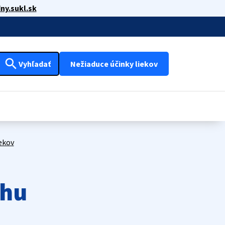
ny.sukl.sk
search
Vyhľadať
Nežiaduce účinky liekov
ekov
rhu