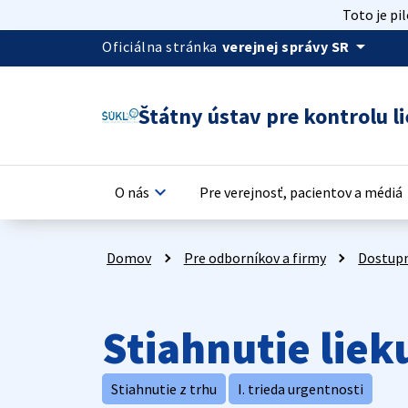
Toto je pi
arrow_drop_down
Oficiálna stránka
verejnej správy SR
Štátny ústav pre kontrolu li
keyboard_arrow_down
keyb
O nás
Pre verejnosť, pacientov a médiá
Domov
Pre odborníkov a firmy
Dostupn
Stiahnutie liek
Stiahnutie z trhu
I. trieda urgentnosti