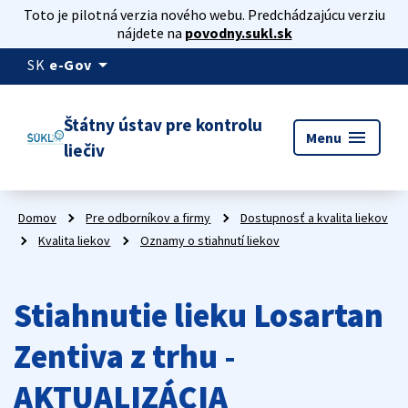
Toto je pilotná verzia nového webu. Predchádzajúcu verziu
nájdete na
povodny.sukl.sk
arrow_drop_down
SK
e-Gov
Štátny ústav pre kontrolu
menu
Menu
liečiv
Domov
Pre odborníkov a firmy
Dostupnosť a kvalita liekov
Kvalita liekov
Oznamy o stiahnutí liekov
Stiahnutie lieku Losartan
Zentiva z trhu -
AKTUALIZÁCIA