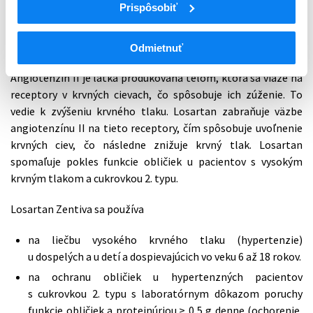
Prispôsobiť
Losartan Zentiva obsahuje liečivo draselnú soľ losartanu.
Losartan patrí do skupiny liekov známych ako antagonisty
receptora angiotenzínu II.
Odmietnuť
Angiotenzín II je látka produkovaná telom, ktorá sa viaže na
receptory v krvných cievach, čo spôsobuje ich zúženie. To
vedie k zvýšeniu krvného tlaku. Losartan zabraňuje väzbe
angiotenzínu II na tieto receptory, čím spôsobuje uvoľnenie
krvných ciev, čo následne znižuje krvný tlak. Losartan
spomaľuje pokles funkcie obličiek u pacientov s vysokým
krvným tlakom a cukrovkou 2. typu.
Losartan Zentiva sa používa
na liečbu vysokého krvného tlaku (hypertenzie)
u dospelých a u detí a dospievajúcich vo veku 6 až 18 rokov.
na ochranu obličiek u hypertenzných pacientov
s cukrovkou 2. typu s laboratórnym dôkazom poruchy
funkcie obličiek a proteinúriou ≥ 0,5 g denne (ochorenie,