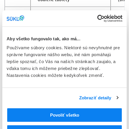
Losartan Zentiva 50 mg filmom
tbl f
49530
obalené tablety
(blis
Aby všetko fungovalo tak, ako má...
Uvedené lieky sa sťahujú
z úrovne distribučných
Používame súbory cookies. Niektoré sú nevyhnutné pre
spoločností, lekární a zdravotníckych zariadení
. Dôvodom
správne fungovanie nášho webu, iné nám pomáhajú
stiahnutia z trhu je prítomnosť azidovej nečistoty v účinnej
lepšie spoznať, čo Vás na našich stránkach zaujalo, a
látke nad povolený limit.
vďaka tomu ich môžeme priebežne zlepšovať.
Pacientom, ktorí liek užívajú, nehrozí akútne
Nastavenia cookies môžete kedykoľvek zmeniť.
nebezpečenstvo, liečbu preto neprerušujte. Ďalšiu
terapiu po doužívaní balenia skonzultujte s ošetrujúcim
lekárom.
Zobraziť detaily
Na trhu sú dostupné iné lieky s účinnou látkou losartan od
Povoliť všetko
iných držiteľov.