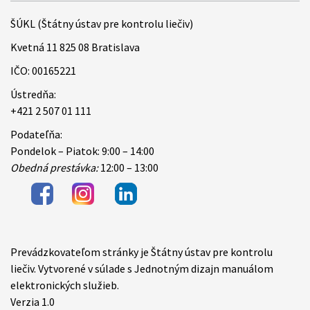
ŠÚKL (Štátny ústav pre kontrolu liečiv)
Kvetná 11 825 08 Bratislava
IČO: 00165221
Ústredňa:
+421 2 507 01 111
Podateľňa:
Pondelok – Piatok: 9:00 – 14:00
Obedná prestávka:
12:00 – 13:00
Prevádzkovateľom stránky je Štátny ústav pre kontrolu
Items
liečiv. Vytvorené v súlade s Jednotným dizajn manuálom
elektronických služieb.
Verzia 1.0