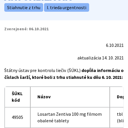
Stiahnutie z trhu
I. trieda urgentnosti
Zverejnené:
06.10.2021
6.10.2021
aktualizácia 14. 10. 2021
Štátny ústav pre kontrolu liečiv (ŠÚKL)
dopĺňa informáciu o
číslach šarží, ktoré boli z trhu stiahnuté ku dňu 6. 10. 2021:
ŠÚKL
Názov
Dopl
kód
Losartan Zentiva 100 mg filmom
tbl f
49505
obalené tablety
(blis