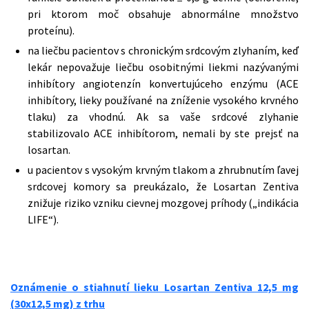
pri ktorom moč obsahuje abnormálne množstvo
proteínu).
na liečbu pacientov s chronickým srdcovým zlyhaním, keď
lekár nepovažuje liečbu osobitnými liekmi nazývanými
inhibítory angiotenzín konvertujúceho enzýmu (ACE
inhibítory, lieky používané na zníženie vysokého krvného
tlaku) za vhodnú. Ak sa vaše srdcové zlyhanie
stabilizovalo ACE inhibítorom, nemali by ste prejsť na
losartan.
u pacientov s vysokým krvným tlakom a zhrubnutím ľavej
srdcovej komory sa preukázalo, že Losartan Zentiva
znižuje riziko vzniku cievnej mozgovej príhody („indikácia
LIFE“).
Oznámenie o stiahnutí lieku Losartan Zentiva 12,5 mg
(30x12,5 mg) z trhu