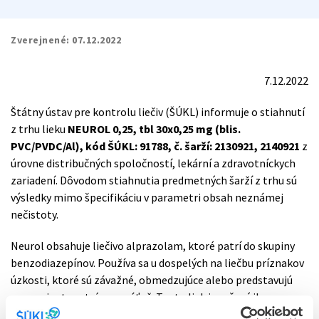
Zverejnené:
07.12.2022
7.12.2022
Štátny ústav pre kontrolu liečiv (ŠÚKL) informuje o stiahnutí
z trhu lieku
NEUROL 0,25, tbl 30x0,25 mg (blis.
PVC/PVDC/Al), kód ŠÚKL: 91788, č. šarží: 2130921, 2140921
z
úrovne distribučných spoločností, lekární a zdravotníckych
zariadení. Dôvodom stiahnutia predmetných šarží z trhu sú
výsledky mimo špecifikáciu v parametri obsah neznámej
nečistoty.
Neurol obsahuje liečivo alprazolam, ktoré patrí do skupiny
benzodiazepínov. Používa sa u dospelých na liečbu príznakov
úzkosti, ktoré sú závažné, obmedzujúce alebo predstavujú
pre pacienta extrémnu záťaž. Tento liek je určený iba na
krátkodobé použitie.