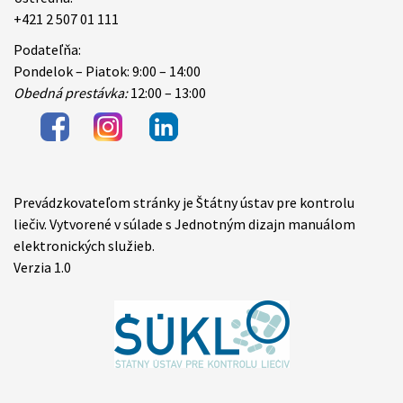
+421 2 507 01 111
Podateľňa:
Pondelok – Piatok: 9:00 – 14:00
Obedná prestávka:
12:00 – 13:00
Prevádzkovateľom stránky je Štátny ústav pre kontrolu
Items
liečiv. Vytvorené v súlade s Jednotným dizajn manuálom
elektronických služieb.
Verzia 1.0