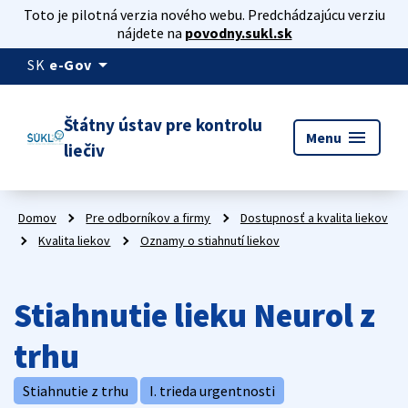
Toto je pilotná verzia nového webu. Predchádzajúcu verziu
nájdete na
povodny.sukl.sk
arrow_drop_down
SK
e-Gov
Štátny ústav pre kontrolu
menu
Menu
liečiv
Domov
Pre odborníkov a firmy
Dostupnosť a kvalita liekov
Kvalita liekov
Oznamy o stiahnutí liekov
Stiahnutie lieku Neurol z
trhu
Stiahnutie z trhu
I. trieda urgentnosti