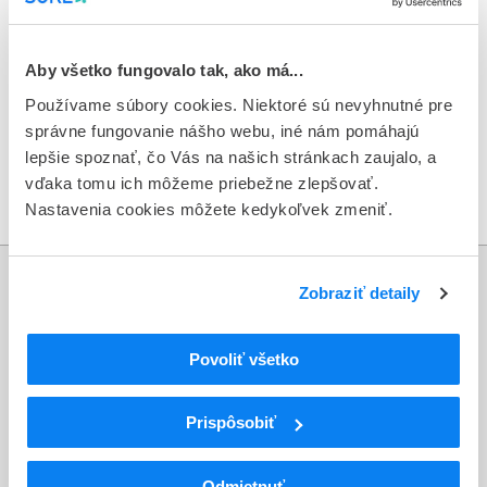
Na trhu sú dostupné ďalšie šarže daného lieku a zároveň aj
iné lieky s rovnakou účinnou látkou alprazolam.
Aby všetko fungovalo tak, ako má...
Používame súbory cookies. Niektoré sú nevyhnutné pre
správne fungovanie nášho webu, iné nám pomáhajú
Oznámenie o stiahnutí lieku z trhu
lepšie spoznať, čo Vás na našich stránkach zaujalo, a
Metodický pokyn pre distribučné spoločnosti, lekárne
vďaka tomu ich môžeme priebežne zlepšovať.
a zdravotnícke zariadenia
Nastavenia cookies môžete kedykoľvek zmeniť.
Informácie
Zobraziť detaily
Aktuality
Povoliť všetko
Dotazník spokojnosti zákazníka
Prispôsobiť
Sťažnosti a petície
Poskytovanie informácií
Odmietnuť