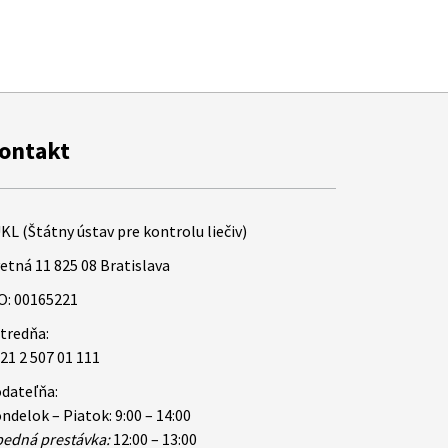
ontakt
KL (Štátny ústav pre kontrolu liečiv)
etná 11 825 08 Bratislava
O: 00165221
tredňa:
21 2 507 01 111
dateľňa:
ndelok – Piatok: 9:00 – 14:00
edná prestávka:
12:00 – 13:00