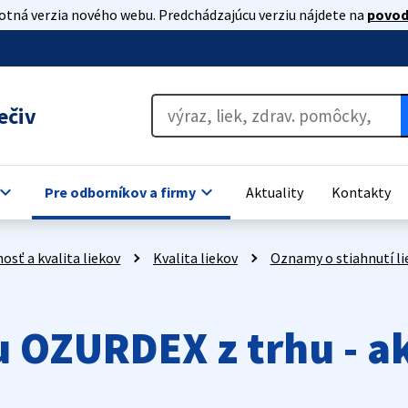
lotná verzia nového webu. Predchádzajúcu verziu nájdete na
povod
ečiv
oard_arrow_down
keyboard_arrow_down
Pre odborníkov a firmy
Aktuality
Kontakty
osť a kvalita liekov
Kvalita liekov
Oznamy o stiahnutí li
u OZURDEX z trhu - a