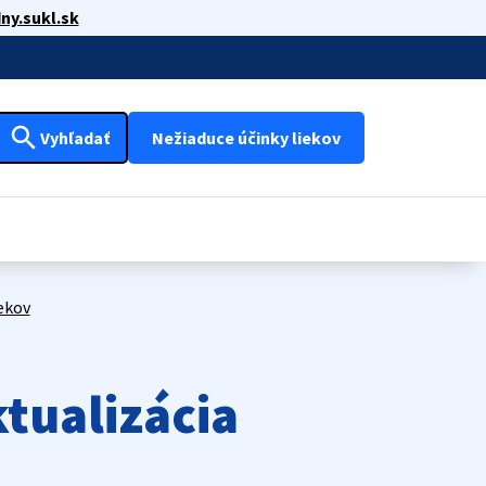
ny.sukl.sk
search
Vyhľadať
Nežiaduce účinky liekov
ekov
ktualizácia