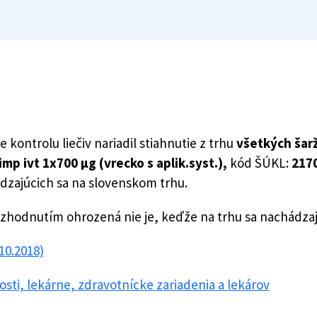
 kontrolu liečiv nariadil stiahnutie z trhu
všetkých šarž
imp ivt 1x700 µg (vrecko s aplik.syst.),
kód ŠÚKL:
217
ádzajúcich sa na slovenskom trhu.
ozhodnutím ohrozená nie je, keďže na trhu sa nachádza
10.2018)
sti, lekárne, zdravotnícke zariadenia a lekárov