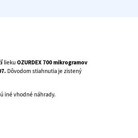
í
lieku
OZURDEX 700 mikrogramov
07.
Dôvodom stiahnutia je zistený
jú iné vhodné náhrady.