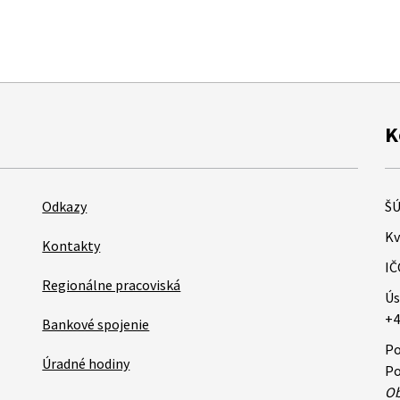
K
Odkazy
ŠÚ
Kv
Kontakty
IČ
Regionálne pracoviská
Ús
+4
Bankové spojenie
Po
Úradné hodiny
Po
Ob