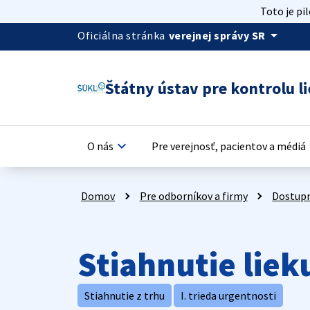
Toto je pi
arrow_drop_down
Oficiálna stránka
verejnej správy SR
Štátny ústav pre kontrolu li
keyboard_arrow_down
keyb
O nás
Pre verejnosť, pacientov a médiá
Domov
Pre odborníkov a firmy
Dostupn
Stiahnutie liek
Stiahnutie z trhu
I. trieda urgentnosti