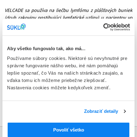
VELCADE sa používa na liečbu lymfómu z plášťových buniek
(druh rakoviny postihujúci lymfatické uzliny) u pacientov vo
veku 18 rokov alebo starších v kombinácii s liekmi rituximab,
cyklofosfamid, doxorubicín a prednizón, u pacientov, ktorých
ochorenie nebolo doteraz liečené a ktorí nie sú vhodní na
transplantáciu krvotvorných kmeňových buniek.
Aby všetko fungovalo tak, ako má...
Používame súbory cookies. Niektoré sú nevyhnutné pre
Pravdepodobnosť výskytu zdravotného rizika sa považuje za
správne fungovanie nášho webu, iné nám pomáhajú
nízku vzhľadom na monitorovanie podávania a manipulácie s
lepšie spoznať, čo Vás na našich stránkach zaujalo, a
produktom zo strany zdravotníckeho personálu. ŠÚKL
vďaka tomu ich môžeme priebežne zlepšovať.
nedostal žiadne hlásenia na nežiaduce udalosti v dôsledku
Nastavenia cookies môžete kedykoľvek zmeniť.
použitia lieku v predmetných šaržách.
Oznámenie o stiahnutí lieku VELCADE z trhu
Zobraziť detaily
Metodický pokyn pre distribučné spoločnosti a lekárne
Povoliť všetko