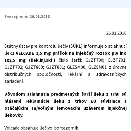
Zverejnené:
26.01.2018
26.01.2018
Štátny ústav pre kontrolu liečiv (ŠÚKL) informuje o stiahnutí
lieku
VELCADE 3,5 mg prášok na injekčný roztok plv ino
1x3,5 mg (liek.inj.skl.)
číslo šarží: GJZT700; GJZT701;
GJZT702; GJZT800; GJZT801; GLZSM00; GLZSM01 z úrovne
distribučných spoločností, lekární a zdravotníckych
zariadení.
Dôvodom stiahnutia predmetných šarží lieku z trhu sú
hlásené reklamácie lieku z trhov EÚ súvisiace s
otáčajúcim sa/voľným lemovacím uzáverom injekčnej
liekovky.
Velcade obsahuje liečivo bortezomib.