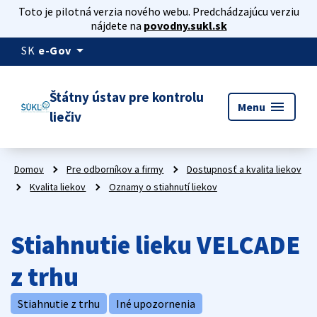
Toto je pilotná verzia nového webu. Predchádzajúcu verziu
nájdete na
povodny.sukl.sk
arrow_drop_down
SK
e-Gov
Štátny ústav pre kontrolu
menu
Menu
liečiv
Domov
Pre odborníkov a firmy
Dostupnosť a kvalita liekov
Kvalita liekov
Oznamy o stiahnutí liekov
Stiahnutie lieku VELCADE
z trhu
Stiahnutie z trhu
Iné upozornenia