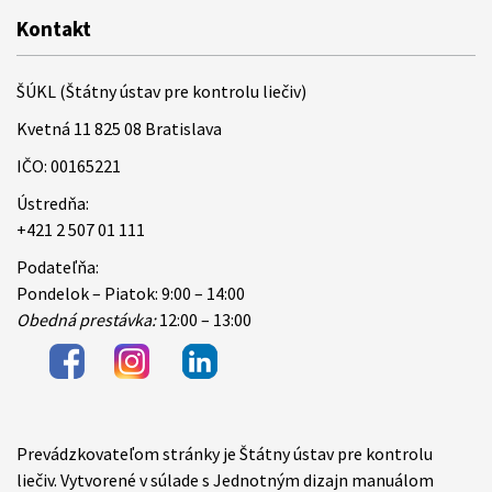
Kontakt
ŠÚKL (Štátny ústav pre kontrolu liečiv)
Kvetná 11 825 08 Bratislava
IČO: 00165221
Ústredňa:
+421 2 507 01 111
Podateľňa:
Pondelok – Piatok: 9:00 – 14:00
Obedná prestávka:
12:00 – 13:00
Prevádzkovateľom stránky je Štátny ústav pre kontrolu
Items
liečiv. Vytvorené v súlade s Jednotným dizajn manuálom