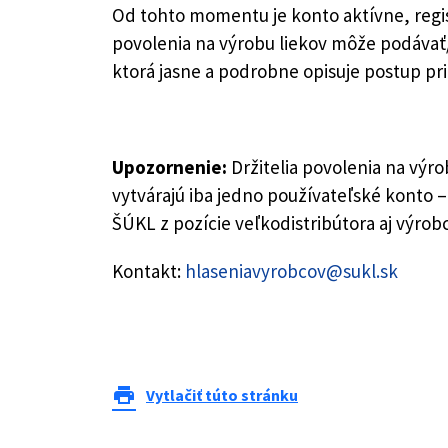
Od tohto momentu je konto aktívne, regis
povolenia na výrobu liekov môže podávať/
ktorá jasne a podrobne opisuje postup pri
Upozornenie:
Držitelia povolenia na výro
vytvárajú iba jedno používateľské konto
ŠÚKL z pozície veľkodistribútora aj výrob
Kontakt:
hlaseniavyrobcov@sukl.sk
print
Vytlačiť túto stránku