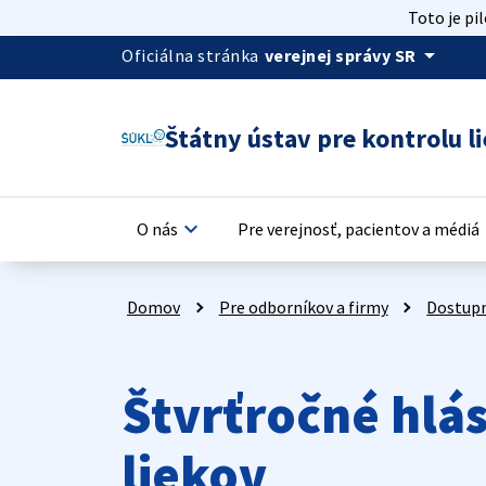
Toto je pi
arrow_drop_down
Oficiálna stránka
verejnej správy SR
Štátny ústav pre kontrolu li
keyboard_arrow_down
keyb
O nás
Pre verejnosť, pacientov a médiá
Domov
Pre odborníkov a firmy
Dostupn
Štvrťročné hlás
liekov