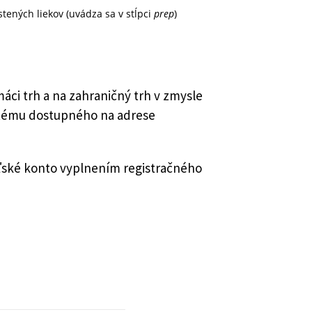
stených liekov (uvádza sa v stĺpci
prep
)
ci trh a na zahraničný trh v zmysle
ystému dostupného na adrese
teľské konto vyplnením registračného