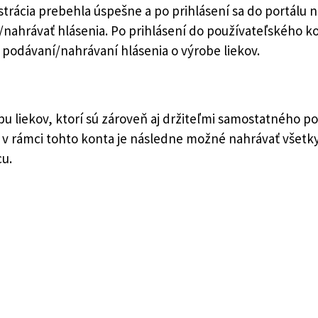
trácia prebehla úspešne a po prihlásení sa do portálu n
nahrávať hlásenia. Po prihlásení do používateľského kon
 podávaní/nahrávaní hlásenia o výrobe liekov.
bu liekov, ktorí sú zároveň aj držiteľmi samostatného po
 – v rámci tohto konta je následne možné nahrávať všet
cu.