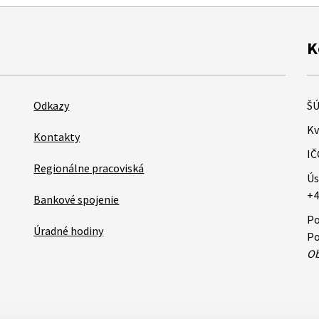
K
Odkazy
ŠÚ
Kv
Kontakty
IČ
Regionálne pracoviská
Ús
+4
Bankové spojenie
Po
Úradné hodiny
Po
Ob