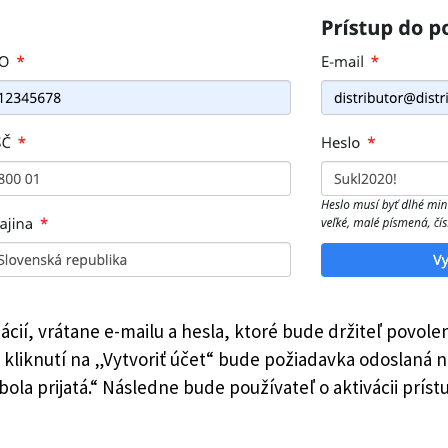
í, vrátane e-mailu a hesla, ktoré bude držiteľ povolen
 a kliknutí na „Vytvoriť účet“ bude požiadavka odoslaná
u bola prijatá.“ Následne bude používateľ o aktivácii pr