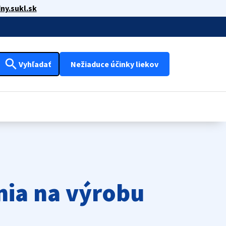
ny.sukl.sk
search
Vyhľadať
Nežiaduce účinky liekov
nia na výrobu