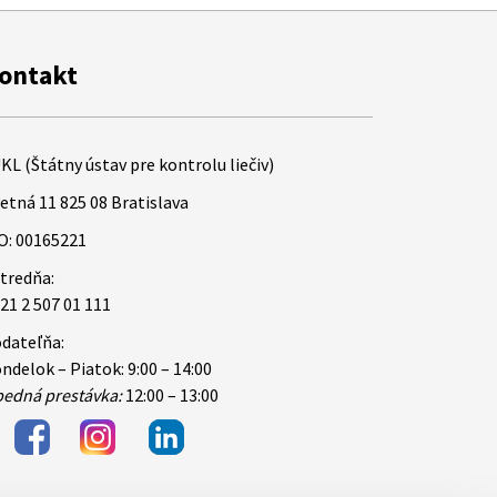
ontakt
KL (Štátny ústav pre kontrolu liečiv)
etná 11 825 08 Bratislava
O: 00165221
tredňa:
21 2 507 01 111
dateľňa:
ndelok – Piatok: 9:00 – 14:00
edná prestávka:
12:00 – 13:00