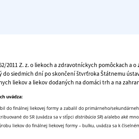
. 362/2011 Z. z. o liekoch a zdravotníckych pomôckach a
ný do siedmich dní po skončení štvrťroka Štátnemu ústav
ch liekov a liekov dodaných na domáci trh a na zahran
och uvádza:
robil do finálnej liekovej formy a zabalil do primárneho/sekundárne
ribuované do SR (uvádza sa v stĺpci
distribúcia SR
) a/alebo aké mno
výrobu liekov do finálnej liekovej formy – bulku, uvádza sa k čísel