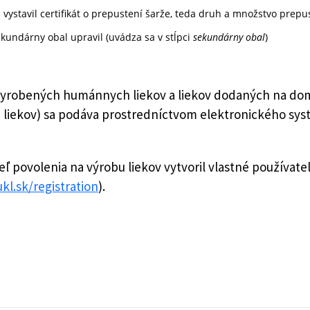
m vystavil certifikát o prepustení šarže, teda druh a množstvo prepu
sekundárny obal upravil (uvádza sa v stĺpci
sekundárny obal
)
 vyrobených humánnych liekov a liekov dodaných na domá
be liekov) sa podáva prostredníctvom elektronického s
teľ povolenia na výrobu liekov vytvoril vlastné používa
ukl.sk/registration
).