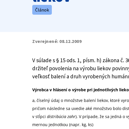
Článok
Zverejnené:
08.12.2009
V súlade s § 15 ods. 1, písm. h) zákona č
držiteľ povolenia na výrobu liekov povin
veľkosť balení a druh vyrobených humánny
Výrobca v hlásení o výrobe pri jednotlivých liek
a, číselný údaj o množstve balení liekov, ktoré vy
pričom následne sa uvedie aké množstvo bolo dist
v stĺpci
distribúcia zahr
). V prípade, že sa jedná o 
mernou jednotkou (napr. kg, ks)