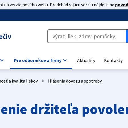
lotná verzia nového webu. Predchádzajúcu verziu nájdete na
povod
ečiv
oard_arrow_down
keyboard_arrow_down
Pre odborníkov a firmy
Aktuality
Kontakty
osť a kvalita liekov
Hlásenia dovozu a spotreby
enie držiteľa povole