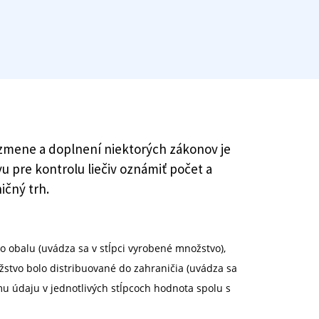
 o zmene a doplnení niektorých zákonov je
u pre kontrolu liečiv oznámiť počet a
ičný trh.
ho obalu (uvádza sa v stĺpci vyrobené množstvo),
žstvo bolo distribuované do zahraničia (uvádza sa
nému údaju v jednotlivých stĺpcoch hodnota spolu s