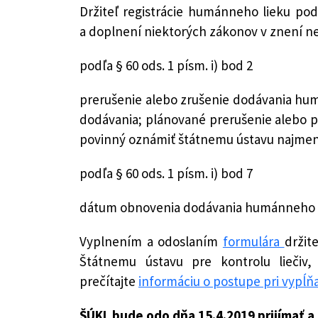
Držiteľ registrácie humánneho lieku pod
a doplnení niektorých zákonov v znení n
podľa § 60 ods. 1 písm. i) bod 2
prerušenie alebo zrušenie dodávania hu
dodávania; plánované prerušenie alebo p
povinný oznámiť štátnemu ústavu najmen
podľa § 60 ods. 1 písm. i) bod 7
dátum obnovenia dodávania humánneho lie
Vyplnením a odoslaním
formulára
držit
Štátnemu ústavu pre kontrolu liečiv,
prečítajte
informáciu o postupe pri vypĺň
ŠÚKL bude odo dňa 15.4.2019 prijímať 