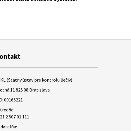
ontakt
KL (Štátny ústav pre kontrolu liečiv)
etná 11 825 08 Bratislava
O: 00165221
tredňa:
21 2 507 01 111
dateľňa: