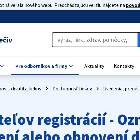
lotná verzia nového webu. Predchádzajúcu verziu nájdete na
povod
ečiv
oard_arrow_down
keyboard_arrow_down
Pre odborníkov a firmy
Aktuality
Kontakty
osť a kvalita liekov
Dostupnosť liekov
Uvedenia, preruše
eľov registrácií - O
šení alebo obnovení