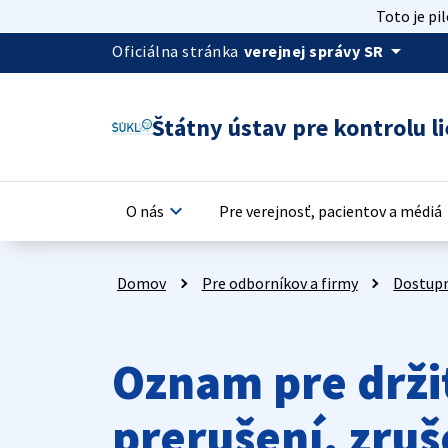
Toto je pi
arrow_drop_down
Oficiálna stránka
verejnej správy SR
Štátny ústav pre kontrolu li
keyboard_arrow_down
keyb
O nás
Pre verejnosť, pacientov a médiá
Domov
Pre odborníkov a firmy
Dostupn
Oznam pre držit
prerušení, zru