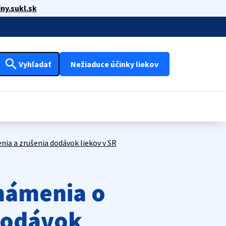
ny.sukl.sk
search
Vyhľadať
Nežiaduce účinky liekov
nia a zrušenia dodávok liekov v SR
známenia o
 dodávok