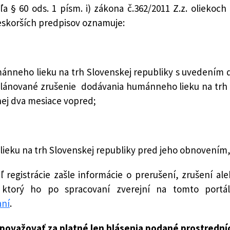
ľa § 60 ods. 1 písm. i) zákona č.362/2011 Z.z. oliek
eskorších predpisov oznamuje:
mánneho lieku na trh Slovenskej republiky s uvedením
lánované zrušenie dodávania humánneho lieku na trh Slo
ej dva mesiace vopred;
ku na trh Slovenskej republiky pred jeho obnovením, 
eľ registrácie zašle informácie o prerušení, zrušení
 ktorý ho po spracovaní zverejní na tomto portál
aní
.
a považovať za platné len hlásenia podané prostredn