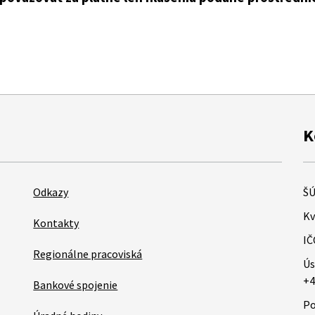
K
Odkazy
ŠÚ
Kv
Kontakty
IČ
Regionálne pracoviská
Ús
+4
Bankové spojenie
Po