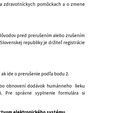
och a zdravotníckych pomôckach a o zmene
 dôvodov pred prerušením alebo zrušením
venskej republiky je držiteľ registrácie
ak ide o prerušenie podľa bodu 2.
 alebo obnovení dodávok humánneho lieku
i. Pre správne vyplnenie formulára si
íctvom elektronického systému.