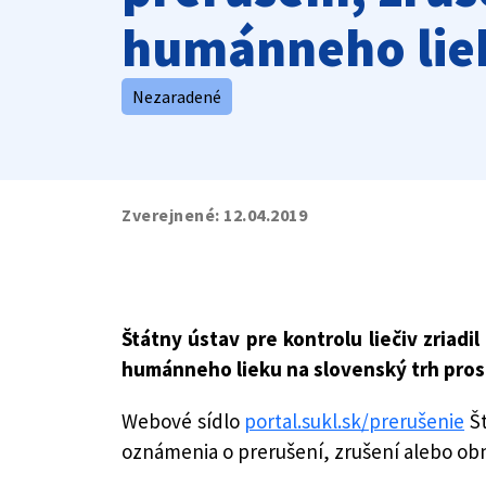
humánneho liek
Nezaradené
Zverejnené:
12.04.2019
Štátny ústav pre kontrolu liečiv zria
humánneho lieku na slovenský trh pro
Webové sídlo
portal.sukl.sk/prerušenie
Št
oznámenia o prerušení, zrušení alebo obn