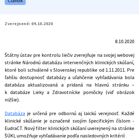
Článok
Zverejnené:
09.10.2020
8.10.2020
Štátny ústav pre kontrolu liečiv zverejňuje na svojej webovej
stránke Národnú databázu intervenčných klinických skúšaní,
ktoré boli schválené v Slovenskej republike od 1.11.2011. Pre
ľahšiu dostupnosť databázy a uľahčenie vyhľadávania bola
databáza aktualizovaná a pridaná na hlavnú stránku –
k databáze Lieky a Zdravotnícke pomôcky (viď obrázok
nižšie).
Databáza
je určená pre odbornú aj laickú verejnosť. Každé
klinické skúšanie je označené svojím špecifickým číslom -
EudraCT. Nový filter klinických skúšaní uverejnený na stránke
ŠÚKL umožňuje vyhľadávanie podľa nasledovných kritérií: