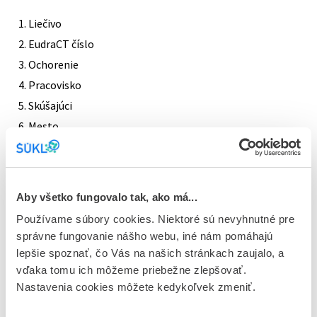
Liečivo
EudraCT číslo
Ochorenie
Pracovisko
Skúšajúci
Mesto
Ukončené a neukončené skúšania
Databáza slúži na informovanie o klinických skúšaniach. Do
Aby všetko fungovalo tak, ako má...
klinických skúšaní sa pacienti hlásia prostredníctvom svojho
ošetrujúceho lekára.
Používame súbory cookies. Niektoré sú nevyhnutné pre
správne fungovanie nášho webu, iné nám pomáhajú
lepšie spoznať, čo Vás na našich stránkach zaujalo, a
vďaka tomu ich môžeme priebežne zlepšovať.
Nastavenia cookies môžete kedykoľvek zmeniť.