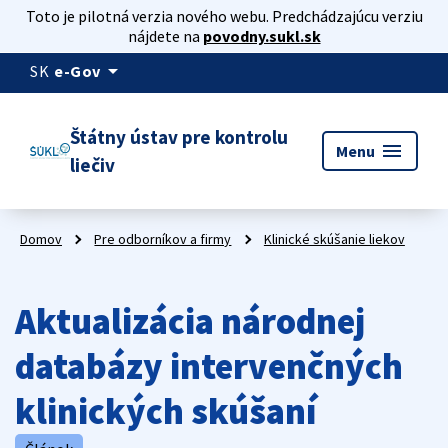
Toto je pilotná verzia nového webu. Predchádzajúcu verziu
nájdete na
povodny.sukl.sk
arrow_drop_down
SK
e-Gov
Štátny ústav pre kontrolu
menu
Menu
liečiv
Domov
Pre odborníkov a firmy
Klinické skúšanie liekov
Aktualizácia národnej
databázy intervenčných
klinických skúšaní