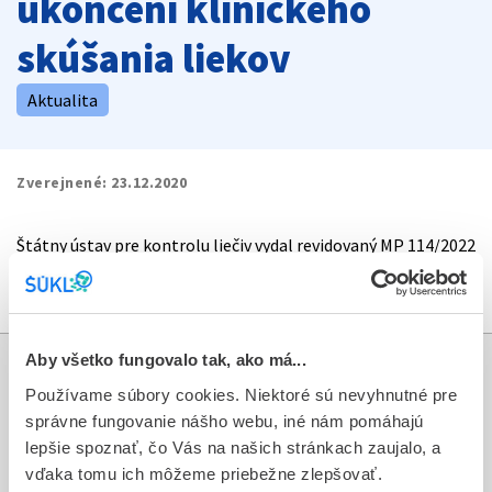
ukončení klinického
skúšania liekov
Aktualita
Zverejnené:
23.12.2020
Štátny ústav pre kontrolu liečiv vydal revidovaný MP 114/2022
„
Postup pri podávaní zmien, dodatkov a oznámenia o
ukončení klinického skúšania liekov“.
Aby všetko fungovalo tak, ako má...
Informácie
Používame súbory cookies. Niektoré sú nevyhnutné pre
správne fungovanie nášho webu, iné nám pomáhajú
Aktuality
lepšie spoznať, čo Vás na našich stránkach zaujalo, a
vďaka tomu ich môžeme priebežne zlepšovať.
Dotazník spokojnosti zákazníka