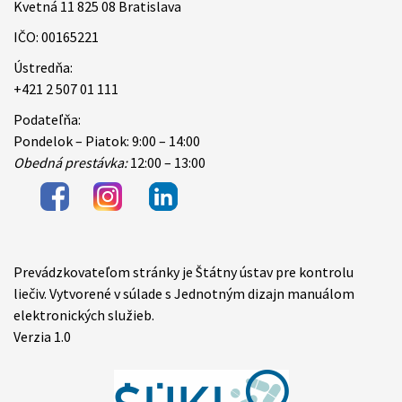
Kvetná 11 825 08 Bratislava
IČO: 00165221
Ústredňa:
+421 2 507 01 111
Podateľňa:
Pondelok – Piatok: 9:00 – 14:00
Obedná prestávka:
12:00 – 13:00
Prevádzkovateľom stránky je Štátny ústav pre kontrolu
Items
liečiv. Vytvorené v súlade s Jednotným dizajn manuálom
elektronických služieb.
Verzia 1.0