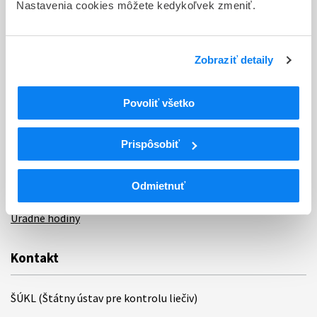
Nastavenia cookies môžete kedykoľvek zmeniť.
Sťažnosti a petície
Poskytovanie informácií
Zobraziť detaily
Ochrana osobných údajov
Povoliť všetko
Odkazy
Kontakty
Prispôsobiť
Regionálne pracoviská
Odmietnuť
Bankové spojenie
Úradné hodiny
Kontakt
ŠÚKL (Štátny ústav pre kontrolu liečiv)