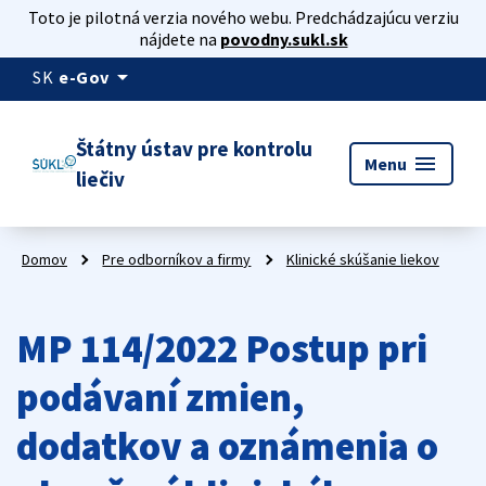
Toto je pilotná verzia nového webu. Predchádzajúcu verziu
nájdete na
povodny.sukl.sk
arrow_drop_down
SK
e-Gov
Štátny ústav pre kontrolu
menu
Menu
liečiv
Domov
Pre odborníkov a firmy
Klinické skúšanie liekov
MP 114/2022 Postup pri
podávaní zmien,
dodatkov a oznámenia o