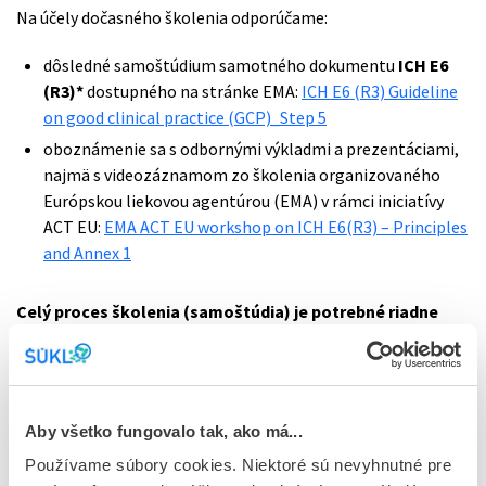
Na účely dočasného školenia odporúčame:
dôsledné samoštúdium samotného dokumentu
ICH E6
(R3)*
dostupného na stránke EMA:
ICH E6 (R3) Guideline
on good clinical practice (GCP)_Step 5
oboznámenie sa s odbornými výkladmi a prezentáciami,
najmä s videozáznamom zo školenia organizovaného
Európskou liekovou agentúrou (EMA) v rámci iniciatívy
ACT EU:
EMA ACT EU workshop on ICH E6(R3) – Principles
and Annex 1
Celý proces školenia (samoštúdia) je potrebné riadne
zdokumentovať v príslušnej dokumentácii KS
, konkrétne:
v
TMF (Trial Master File)
, ako aj
v
ISF (Investigator Site File)
,
Aby všetko fungovalo tak, ako má...
Používame súbory cookies. Niektoré sú nevyhnutné pre
a to
na účely inšpekcií správnej klinickej praxe
.