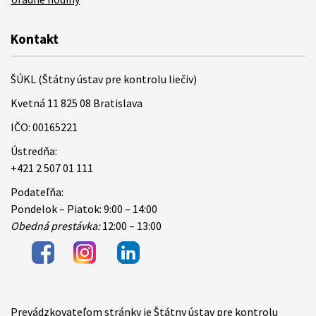
Kontakt
ŠÚKL (Štátny ústav pre kontrolu liečiv)
Kvetná 11 825 08 Bratislava
IČO: 00165221
Ústredňa:
+421 2 507 01 111
Podateľňa:
Pondelok – Piatok: 9:00 – 14:00
Obedná prestávka:
12:00 – 13:00
Prevádzkovateľom stránky je Štátny ústav pre kontrolu
Items