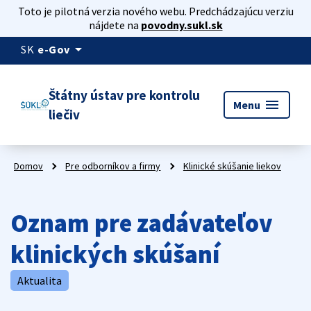
Toto je pilotná verzia nového webu. Predchádzajúcu verziu
nájdete na
povodny.sukl.sk
arrow_drop_down
SK
e-Gov
Štátny ústav pre kontrolu
menu
Menu
liečiv
Domov
Pre odborníkov a firmy
Klinické skúšanie liekov
Oznam pre zadávateľov
klinických skúšaní
Aktualita