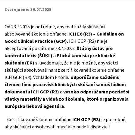
Zverejnené:
30.07.2025
Od 23.7.2025 je potrebné, aby mal každý skúšajúci
absolvované školenie ohľadne
ICH E6 (R3) – Guideline on
Good Clinical Practice (GCP)
.
ICH GCP (R2) nie je
akceptovaná po dátume 23.7.2025.
Štátny ústav pre
kontrolu liečiv (ŠÚKL)
a
Etická komisia pre klinické
skúšanie (EK)
si uvedomuje, že nie je možné, aby všetci
skúšajúci absolvovali naraz certifikované školenie ohľadne
ICH GCP (R3). Vzhľadom k tomu
odporúčame každému
členovi tímu pracovísk klinických skúšaní samoštúdium
dokumentu ICH GCP (R3)
a
vysoko odporúčame pozrieť si
všetky materiály a videá zo školenia, ktoré organizovala
Európska lieková agentúra
.
Certifikované školenie ohľadne
ICH GCP (R3)
je potrebné,
aby skúšajúci absolvovali hneď ako bude k dispozícii.