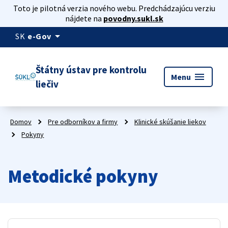
Toto je pilotná verzia nového webu. Predchádzajúcu verziu
nájdete na
povodny.sukl.sk
arrow_drop_down
SK
e-Gov
Štátny ústav pre kontrolu
menu
Menu
liečiv
Domov
Pre odborníkov a firmy
Klinické skúšanie liekov
Pokyny
Metodické pokyny