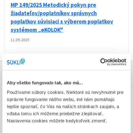
MP 149/2025 Metodický pokyn pre
žiadateľov/poplatníkov správnych
poplatkov súvisiaci s výberom poplatkov
systémom „eKOLOK"
11.09.2025
Informácie
Aby všetko fungovalo tak, ako má...
Aktuality
Používame súbory cookies. Niektoré sú nevyhnutné pre
správne fungovanie nášho webu, iné nám pomáhajú
Dotazník spokojnosti zákazníka
lepšie spoznať, čo Vás na našich stránkach zaujalo, a
vďaka tomu ich môžeme priebežne zlepšovať.
Sťažnosti a petície
Nastavenia cookies môžete kedykoľvek zmeniť.
Poskytovanie informácií