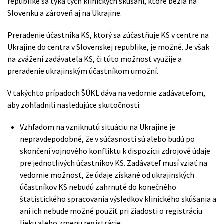
republike sa týka tých klinických skúšaní, ktoré bežia na
Slovenku a zároveň aj na Ukrajine.
Preradenie účastníka KS, ktorý sa zúčastňuje KS v centre na
Ukrajine do centra v Slovenskej republike, je možné. Je však
na zvážení zadávateľa KS, či túto možnosť využije a
preradenie ukrajinským účastníkom umožní.
V takýchto prípadoch ŠÚKL dáva na vedomie zadávateľom,
aby zohľadnili nasledujúce skutočnosti:
Vzhľadom na vzniknutú situáciu na Ukrajine je
nepravdepodobné, že v súčasnosti sú alebo budú po
skončení vojnového konfliktu k dispozícii zdrojové údaje
pre jednotlivých účastníkov KS. Zadávateľ musí vziať na
vedomie možnosť, že údaje získané od ukrajinských
účastníkov KS nebudú zahrnuté do konečného
štatistického spracovania výsledkov klinického skúšania a
ani ich nebude možné použiť pri žiadosti o registráciu
lieku alebo zmenu registrácie.