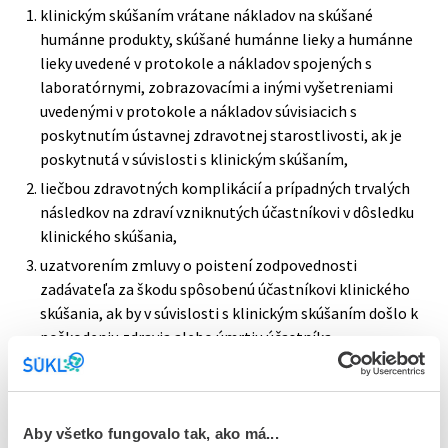
klinickým skúšaním vrátane nákladov na skúšané
humánne produkty, skúšané humánne lieky a humánne
lieky uvedené v protokole a nákladov spojených s
laboratórnymi, zobrazovacími a inými vyšetreniami
uvedenými v protokole a nákladov súvisiacich s
poskytnutím ústavnej zdravotnej starostlivosti, ak je
poskytnutá v súvislosti s klinickým skúšaním,
liečbou zdravotných komplikácií a prípadných trvalých
následkov na zdraví vzniknutých účastníkovi v dôsledku
klinického skúšania,
uzatvorením zmluvy o poistení zodpovednosti
zadávateľa za škodu spôsobenú účastníkovi klinického
skúšania, ak by v súvislosti s klinickým skúšaním došlo k
poškodeniu zdravia alebo úmrtiu účastníka,
uzatvorením zmluvy o poistení zodpovednosti
poskytovateľa zdravotnej starostlivosti za škodu, ktorá
môže byť spôsobená účastníkovi.
Aby všetko fungovalo tak, ako má...