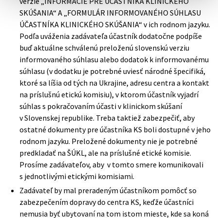
verzie „INFORMÁCIE PRE ÚČASTNÍKA KLINICKÉHO
SKÚŠANIA“ A „FORMULÁR INFORMOVANÉHO SÚHLASU
ÚČASTNÍKA KLINICKÉHO SKÚŠANIA“ v ich rodnom jazyku.
Podľa uváženia zadávateľa účastník dodatočne podpíše
buď aktuálne schválenú preloženú slovenskú verziu
informovaného súhlasu alebo dodatok k informovanému
súhlasu (v dodatku je potrebné uviesť národné špecifiká,
ktoré sa líšia od tých na Ukrajine, adresu centra a kontakt
na príslušnú etickú komisiu), v ktorom účastník vyjadrí
súhlas s pokračovaním účasti v klinickom skúšaní
v Slovenskej republike. Treba taktiež zabezpečiť, aby
ostatné dokumenty pre účastníka KS boli dostupné v jeho
rodnom jazyku. Preložené dokumenty nie je potrebné
predkladať na ŠÚKL, ale na príslušné etické komisie.
Prosíme zadávateľov, aby v tomto smere komunikovali
s jednotlivými etickými komisiami.
Zadávateľ by mal preradeným účastníkom pomôcť so
zabezpečením dopravy do centra KS, keďže účastníci
nemusia byť ubytovaní na tom istom mieste, kde sa koná