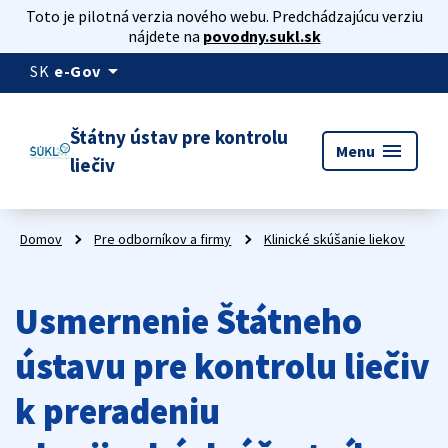
Toto je pilotná verzia nového webu. Predchádzajúcu verziu
nájdete na
povodny.sukl.sk
arrow_drop_down
SK
e-Gov
Štátny ústav pre kontrolu
menu
Menu
liečiv
Domov
Pre odborníkov a firmy
Klinické skúšanie liekov
Usmernenie Štátneho
ústavu pre kontrolu liečiv
k preradeniu