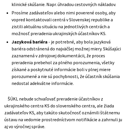
klinické skúšanie. Napr. úhradou cestovných nákladov.
Prosíme zadávateľov alebo nimi poverené osoby, aby
vopred kontaktovali centrá v Slovenskej republike a
zistili aktuálnu situáciu na jednotlivých centrách a
možnosť preradenia ukrajinských účastníkov KS.
Jazyková bariéra
- je potrebné, aby bola jazyková
bariéra odstránená do najväčšej možnej miery. Skúšajúci
zaznamená v zdrojovej dokumentácii, že proces
preradenia prebehol za plného porozumenia, všetky
získané a poskytnuté informácie boli v plnej miere
porozumené a nie sú pochybnosti, že účastník skúšania
nedostal adekvátne informácie.
ŠÚKL nebude schvaľovať preradenie účastníkov z
ukrajinského centra KS do slovenského centra, ale žiada
zadávateľov KS, aby takúto skutočnosť oznámili štátnemu
ústavu na vedomie prostredníctvom notifikácie a zahrnuli ju
aj vo výročnej správe.