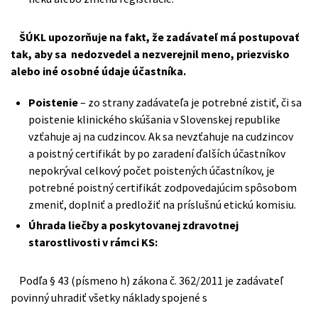
ŠÚKL upozorňuje na fakt, že zadávateľ má postupovať
tak, aby sa nedozvedel a nezverejnil meno, priezvisko
alebo iné osobné údaje účastníka.
Poistenie
– zo strany zadávateľa je potrebné zistiť, či sa
poistenie klinického skúšania v Slovenskej republike
vzťahuje aj na cudzincov. Ak sa nevzťahuje na cudzincov
a poistný certifikát by po zaradení ďalších účastníkov
nepokrýval celkový počet poistených účastníkov, je
potrebné poistný certifikát zodpovedajúcim spôsobom
zmeniť, doplniť a predložiť na príslušnú etickú komisiu.
Úhrada liečby a poskytovanej zdravotnej
starostlivosti v rámci KS:
Podľa § 43 (písmeno h) zákona č. 362/2011 je zadávateľ
povinný uhradiť všetky náklady spojené s