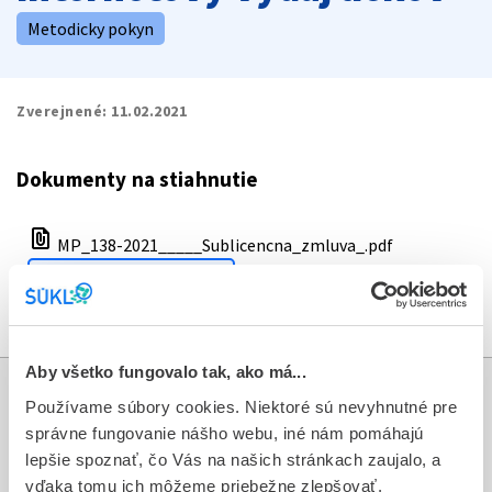
Metodicky pokyn
Zverejnené:
11.02.2021
Dokumenty na stiahnutie
file_present
MP_138-2021_____Sublicencna_zmluva_.pdf
download
Stiahnuť dokument
Aby všetko fungovalo tak, ako má...
Informácie
Používame súbory cookies. Niektoré sú nevyhnutné pre
správne fungovanie nášho webu, iné nám pomáhajú
lepšie spoznať, čo Vás na našich stránkach zaujalo, a
Aktuality
vďaka tomu ich môžeme priebežne zlepšovať.