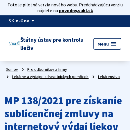
Toto je pilotná verzia nového webu. Predchádzajúcu verziu
nájdete na
povodny.sukl.sk
arrow_drop_down
SK
e-Gov
Štátny ústav pre kontrolu
menu
Menu
liečiv
Domov
Pre odborníkov a firmy
Lekárne a výdajne zdravotníckych pomôcok
Lekárenstvo
MP 138/2021 pre získanie
sublicenčnej zmluvy na
internetový výdaj liekov