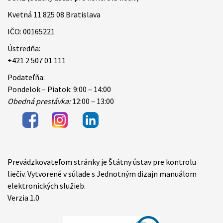
Kvetná 11 825 08 Bratislava
IČO: 00165221
Ústredňa:
+421 2 507 01 111
Podateľňa:
Pondelok – Piatok: 9:00 – 14:00
Obedná prestávka:
12:00 – 13:00
Prevádzkovateľom stránky je Štátny ústav pre kontrolu
Items
liečiv. Vytvorené v súlade s Jednotným dizajn manuálom
elektronických služieb.
Verzia 1.0